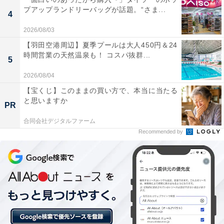
プアップランドリーバッグが話題。“さま...
ルになる美肌効果を実感できる。
4
2026/08/03
【羽田空港周辺】夏季プールは大人450円＆24
時間営業の天然温泉も！ コスパ抜群...
昭和初期に使われていた木造倉庫の骨組みをそのま
5
ま活かした建物が、懐かしく安らげる上質な空間を
2026/08/04
作り出しています。紀州の杉材を全面に貼った内風
【宝くじ】このままの買い方で、本当に当たる
呂や、美しい桜や紅葉に囲まれた自然豊かな露天風
と思いますか
PR
呂のロケーションが素晴らしいです。
合同会社デジタルファーム
Recommended by
敷地内で販売されている温泉玉子や気軽に利用でき
る足湯、さらに入浴後に同じ敷地内で本格的なこだ
わりの和歌山ラーメンが食べられるラーメン「めん
吉」の存在など、温泉以外の館内サービスや周辺の
愉しみが充実している。