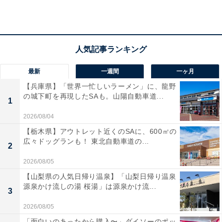
最新
一週間
一ヶ月
【兵庫県】「世界一忙しいラーメン」に、龍野
の城下町を再現したSAも。山陽自動車道...
1
2026/08/04
「天然温泉 長生の湯」の口コミは？
【栃木県】アウトレット近くのSAに、600㎡の
広々ドッグランも！ 東北自動車道の...
2
「天然温泉 長生の湯」には以下のような口コミが寄せら
れています。
2026/08/05
【山梨県の人気日帰り温泉】「山梨日帰り温泉
源泉かけ流しの湯 桜湯」は源泉かけ流...
日本三古湯とされる白浜温泉の贅沢な源泉かけ流し
3
を心ゆくまで堪能。弱アルカリ性のナトリウム炭酸
2026/08/05
水素塩化物泉は肌に優しく滑らかで、お肌がツルツ
「面白いのあったから購入〜」ダイソーのポッ