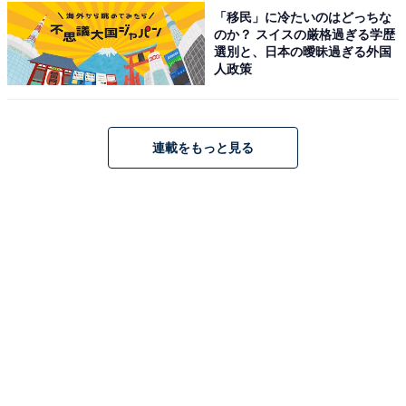
「移民」に冷たいのはどっちな
所在地：和歌山県西牟婁郡白浜町2763
のか？ スイスの厳格過ぎる学歴
選別と、日本の曖昧過ぎる外国
人政策
料金
※2026年より価格改定。
平日：900円
連載をもっと見る
土・日・祝：900円
営業時間
平日：10:00～22:00（最終受付）
土・日・祝：10:00～22:00（最終受付）
定休日：水曜日（祭日の場合は翌日）
宿泊可否
宿泊：可（源泉を共にする温泉旅館「長生庵」が隣接し
ており、ゆったりと宿泊して美食とともに温泉を味わう