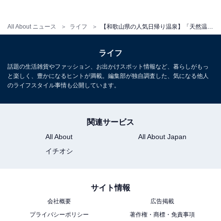
ことができます。）
All About ニュース
ライフ
【和歌山県の人気日帰り温泉】「天然温泉 長生の湯」は日本三古湯の源泉かけ流しを堪能できる施設。三種の温泉風呂でリラックス
こちらもおすすめ
ライフ
【大阪府の穴場銭湯】「葉村温泉」は創業100
話題の生活雑貨やファッション、お出かけスポット情報など、暮らしがもっ
年の老舗ながら、おしゃれな街並みに溶け込む
と楽しく、豊かになるヒントが満載。編集部が独自調査した、気になる他人
施設。週替わりの「暦風呂」でリラックス
のライフスタイル事情も公開しています。
関連サービス
All About
All About Japan
イチオシ
サイト情報
会社概要
広告掲載
プライバシーポリシー
著作権・商標・免責事項