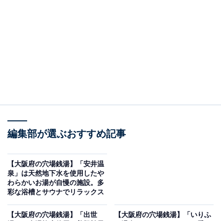
※2026年6月時点で、Googleクチコミが500件以上、平
均評価が4.0超えの銭湯を紹介しています
この記事の執筆者：
All About ニュース編集
部
「All About ニュース」は、ネットの話題から世の中の動きまで、暮
らしの中にあふれる「なぜ？」「どうして？」を分かりやすく伝え
るAll About発のニュースメディアです。お金や仕事、恋愛、ITに関
...続きを読む
する疑問に対して専門家が分かりやすく回答するほか、エンタメ情
編集部が選ぶおすすめ記事
報やSNSで話題のトピックスを紹介しています。
※本記事で紹介している商品の購入やサービスの利用により、売上の一部が
オールアバウトに還元されることがあります。
【大阪府の穴場銭湯】「安井温
泉」は天然地下水を使用したや
「天然温泉 長生の湯」は昭和初期の情緒が漂う
わらかいお湯が自慢の施設。多
100%源泉かけ流し施設
彩な浴槽とサウナでリラックス
【大阪府の穴場銭湯】「出世
【大阪府の穴場銭湯】「いりふ
日本三古湯と称される白浜温泉の源泉を贅沢にかけ流し