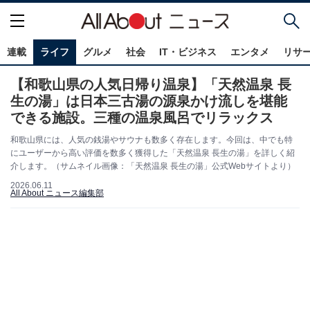
連載
ライフ
グルメ
社会
IT・ビジネス
エンタメ
リサ
【和歌山県の人気日帰り温泉】「天然温泉 長
生の湯」は日本三古湯の源泉かけ流しを堪能
できる施設。三種の温泉風呂でリラックス
和歌山県には、人気の銭湯やサウナも数多く存在します。今回は、中でも特
にユーザーから高い評価を数多く獲得した「天然温泉 長生の湯」を詳しく紹
介します。（サムネイル画像：「天然温泉 長生の湯」公式Webサイトより）
2026.06.11
All About ニュース編集部