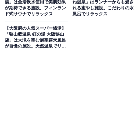
湯」は全湯軟水使用で美肌効果
ね温泉」はランナーからも愛さ
で堪能できます。お風呂は紀州の杉材を内壁に貼った内
が期待できる施設。フィンラン
れる癒やし施設。こだわりの水
ド式サウナでリラックス
風呂でリラックス
風呂、桜やモミジに囲まれた自然味あふれる露天風呂、
浴槽全体に敷き詰めた備長炭風呂の三種の温泉風呂を用
【大阪府の人気スーパー銭湯】
意。敷地内にはこだわりの和歌山ラーメンが味わえるラ
「狭山郷温泉 虹の湯 大阪狭山
店」は大滝を望む展望露天風呂
ーメン「めん吉」や、無料の足湯も併設しています。
が自慢の施設。天然温泉でリラ
ックス
楽天トラベルで和歌山県の施設を見る