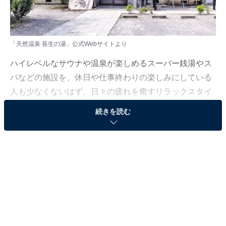
「天然温泉 長生の湯」公式Webサイトより
ハイレベルなサウナや温泉が楽しめるスーパー銭湯やス
パなどの施設を、休日や仕事終わりの楽しみにしている
人も少なくないはず。日々の疲れを癒すリラックスタイ
ムは、何物にも代えがたい時間ですよね。しかし、近年
続きを読む
では高い人気をほこる施設も多く、どこに行けばよいか
迷ってしまう……そんな思いを抱えている人もいるので
はないでしょうか。
そんな人に向けて、All About ニュース編集部が厳選し
た、人気かつ評価の高いサウナやスーパー銭湯の施設を
紹介します。今回紹介するのは、和歌山県で人気の施設
「天然温泉 長生の湯」です。