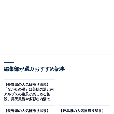
設「ゆーとろん水神の湯」です。
※2026年6月時点で、Googleクチコミが500件以上、平
均評価が4.0超えの銭湯を紹介しています
この記事の執筆者：
All About ニュース編集
部
「All About ニュース」は、ネットの話題から世の中の動きまで、暮
らしの中にあふれる「なぜ？」「どうして？」を分かりやすく伝え
るAll About発のニュースメディアです。お金や仕事、恋愛、ITに関
...続きを読む
編集部が選ぶおすすめ記事
する疑問に対して専門家が分かりやすく回答するほか、エンタメ情
報やSNSで話題のトピックスを紹介しています。
※本記事で紹介している商品の購入やサービスの利用により、売上の一部が
【長野県の人気日帰り温泉】
オールアバウトに還元されることがあります。
「ながたの湯」は美肌の湯と南
アルプスの絶景が楽しめる施
「ゆーとろん水神の湯」は源泉かけ流し100％の天
設。露天風呂や多彩な内湯でリ
然温泉が楽しめる施設
ラックス
【長野県の人気日帰り温泉】
【岐阜県の人気日帰り温泉】