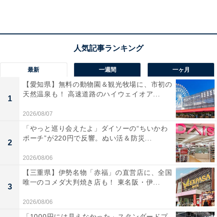
最新
一週間
一ヶ月
【愛知県】無料の動物園＆観光牧場に、市初の
天然温泉も！ 高速道路のハイウェイオア...
1
2026/08/07
「やっと巡り会えたよ」ダイソーの“ちいかわ
ポーチ”が220円で反響。ぬい活＆防災...
2
2026/08/06
「ゆーとろん水神の湯」の口コミは？
【三重県】伊勢名物「赤福」の直営店に、全国
唯一のコメダ大判焼き店も！ 東名阪・伊...
3
「ゆーとろん水神の湯」には以下のような口コミが寄せ
2026/08/06
られています。
「1000円には見えなかった」スタンダードプ