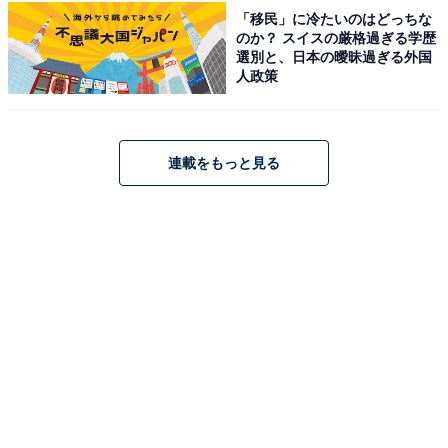
「移民」に冷たいのはどっちな
アクセス・料金情報は？ 泊まれる？
のか？ スイスの厳格過ぎる学歴
選別と、日本の曖昧過ぎる外国
人政策
アクセス
所在地：長野県諏訪郡富士見町富士見9547
アクセス：
連載をもっと見る
【お車】中央自動車道「諏訪南インター」から約7分
（国道20号線沿いの「富士パノラマスキー場」案内看板
からスキー場へ向かって左側）。首都圏からは中央自動
車道「高井戸インター」から約160Km。名古屋方面から
は東名自動車道「小牧インター」から中央自動車道「諏
訪南インター」まで約200Km（岡谷JCTから約20分）。
【電車】中央線特急あずさ「富士見駅」下車、駅からタ
クシーで約10分（アルピコタクシー 0266-71-1181）。
新宿からの所要時間は約2時間15分。