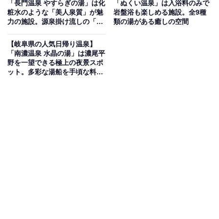
「長門温泉 やすらぎの湯」は化
「ぬくい温泉」は入浴料のみで
入笠山のふもとに位置する「ゆーとろん水神の湯」は、
粧水のような「美人泉質」が魅
岩盤浴も楽しめる施設。全9種
pH10.3のアルカリ性「単純硫黄泉」を100％源泉かけ流
力の施設。源泉掛け流しの「羽
類の湯がある癒しの空間
釜風呂」でリラックス
しで楽しめる日帰り温泉施設です。「水神の湯」をはじ
【岐阜県の人気日帰り温泉】
めとする8種類の露天風呂や内湯があり、男湯・女湯は
「南濃温泉 水晶の湯」は濃尾平
日替わりで西側と東側が入れ替わります。西側にはフィ
野を一望できる極上の夜景スポ
ット。多彩な湯船を手頃な料金
ンランド式サウナの「かま風呂」、東側にはミスト湯の
で楽しめる
「洞くつの湯」を完備。館内のお食事処「とろけるハン
バーグ 福よし 長野富士見店」では、名物のとろけるハン
バーグやハラミステーキを味わうことができます。
楽天トラベルで泊まれるサウナを探す