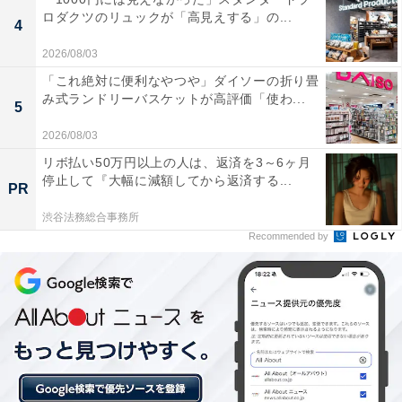
ロダクツのリュックが「高見えする」の...
4
泉質が非常に良く、強アルカリ性で肌にまとわりつ
2026/08/03
くようなとろみのあるお湯に入ると、肌がツルツ
「これ絶対に便利なやつや」ダイソーの折り畳
ル・すべすべになると評判です。ほんのり香る硫黄
み式ランドリーバスケットが高評価「使わ...
5
臭も温泉らしくて心地よく、湯上がり後も体がしっ
かりと温まります。
2026/08/03
リボ払い50万円以上の人は、返済を3～6ヶ月
停止して『大幅に減額してから返済する...
PR
露天風呂の種類が豊富で、熱め・ぬるめ・冷ためな
渋谷法務総合事務所
Recommended by
ど複数の温度に設定されているため、自分の好みに
合わせてゆっくり長湯を楽しめます。洞窟風呂や冷
たい打たせ湯といったユニークな浴槽がある点も魅
力的。
スタッフの接客対応が非常に素晴らしく、電話での