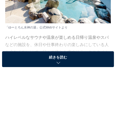
「ゆーとろん水神の湯」公式Webサイトより
ハイレベルなサウナや温泉が楽しめる日帰り温泉やスパ
などの施設を、休日や仕事終わりの楽しみにしている人
も少なくないはず。日々の疲れを癒すリラックスタイム
続きを読む
は、何物にも代えがたい時間ですよね。しかし、近年で
は高い人気をほこる施設も多く、どこに行けばよいか迷
ってしまう……そんな思いを抱えている人もいるのでは
ないでしょうか。
そんな人に向けて、All About ニュース編集部が厳選し
た、人気かつ評価の高い日帰り温泉やスーパー銭湯の施
設を紹介します。今回紹介するのは、長野県で人気の施