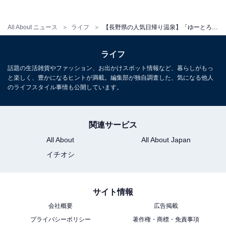
料金
All About ニュース
ライフ
【長野県の人気日帰り温泉】「ゆーとろん水神の湯」は源泉かけ流し100％の天然温泉が楽しめる施設。8種類の露天風呂でリラックス
※滞在時間は無制限。クレジットカード決済も利用可能
（一部電子マネーを除く。回数券は現金のみ）。タオ
ライフ
ル・館内着の貸出や有無についての詳細は公式サイトを
話題の生活雑貨やファッション、お出かけスポット情報など、暮らしがもっ
ご確認ください。
と楽しく、豊かになるヒントが満載。編集部が独自調査した、気になる他人
平日：1200円
のライフスタイル事情も公開しています。
土・日・祝：1200円
関連サービス
営業時間
All About
All About Japan
平日：11時～19時30分（最終受付19時）
イチオシ
土・日・祝：11時～20時30分（最終受付20時）※土日
祝・大型連休
サイト情報
宿泊可否
会社概要
広告掲載
宿泊：不可（日帰り温泉施設のため、宿泊用の客室やプ
プライバシーポリシー
著作権・商標・免責事項