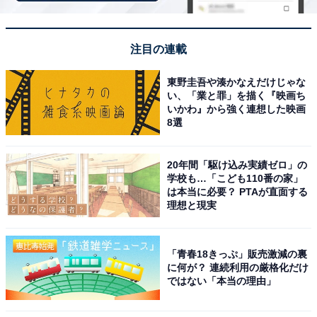
問い合わせやフロントでの案内が親切丁寧で気持ち
よく利用できる。館内の清潔感や感染対策への配慮
注目の連載
も行き届いています。
東野圭吾や湊かなえだけじゃな
い、「業と罪」を描く『映画ち
いかわ』から強く連想した映画
8選
20年間「駆け込み実績ゼロ」の
学校も…「こども110番の家」
は本当に必要？ PTAが直面する
理想と現実
「青春18きっぷ」販売激減の裏
に何が？ 連続利用の厳格化だけ
ではない「本当の理由」