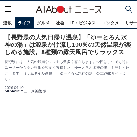
連載
ライフ
グルメ
社会
IT・ビジネス
エンタメ
リサ
【長野県の人気日帰り温泉】「ゆーとろん水
神の湯」は源泉かけ流し100％の天然温泉が楽
しめる施設。8種類の露天風呂でリラックス
長野県には、人気の銭湯やサウナも数多く存在します。今回は、中でも特に
ユーザーから高い評価を数多く獲得した「ゆーとろん水神の湯」を詳しく紹
介します。（サムネイル画像：「ゆーとろん水神の湯」公式Webサイトよ
り）
2026.06.10
All About ニュース編集部