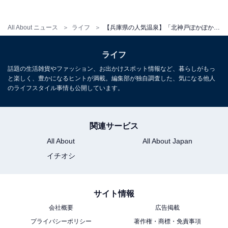
営業時間
平日：10:00〜25:00（最終受付：深夜24:30）
All About ニュース
ライフ
【兵庫県の人気温泉】「北神戸ぽかぽか温泉」は美しい黄金色の天然温泉が自慢の施設。多彩なサウナやフリータイム制の岩盤浴でリラックス
土・日・祝：8:00〜25:00（最終受付：24:30）
ライフ
宿泊可否
話題の生活雑貨やファッション、お出かけスポット情報など、暮らしがもっ
と楽しく、豊かになるヒントが満載。編集部が独自調査した、気になる他人
宿泊：不可（日帰り温泉施設のため宿泊設備はありませ
のライフスタイル事情も公開しています。
ん。家族風呂・貸切風呂の用意もございません）
関連サービス
こちらもおすすめ
All About
All About Japan
【兵庫県の人気銭湯】「天然温泉 蓬萊湯」は源
イチオシ
泉掛け流しのこだわり施設。美人の湯「重曹
泉」でリラックス
サイト情報
会社概要
広告掲載
プライバシーポリシー
著作権・商標・免責事項