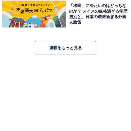
アクセス
「移民」に冷たいのはどっちな
のか？ スイスの厳格過ぎる学歴
所在地：兵庫県神戸市北区八多町中1150「グリーンガー
選別と、日本の曖昧過ぎる外国
人政策
デンモール北神戸」内
アクセス：お車や公共交通機関でのアクセスが可能で
す。詳細なアクセスルートは公式サイトをご確認くださ
連載をもっと見る
い。
料金
※リンスインシャンプー・コンディショナー・ボディソ
ープは備え付けがあります。フェイスタオルは200円で
販売、バスタオルは250円でレンタルのみ提供されてい
ます。
平日：850円
土・日・祝：850円