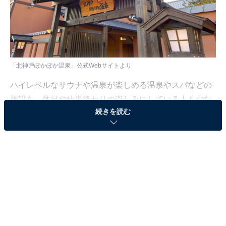
「北神戸ぽかぽか温泉」公式Webサイトより
ハイレベルなサウナや温泉が楽しめる温泉やスパなどの
施設を、休日や仕事終わりの楽しみにしている人も少な
続きを読む
くないはず。日々の疲れを癒すリラックスタイムは、何
物にも代えがたい時間ですよね。しかし、近年では高い
人気をほこる施設も多く、どこに行けばよいか迷ってし
まう……そんな思いを抱えている人もいるのではないで
しょうか。
そんな人に向けて、All About ニュース編集部が厳選し
た、人気かつ評価の高い温泉やスーパー銭湯の施設を紹