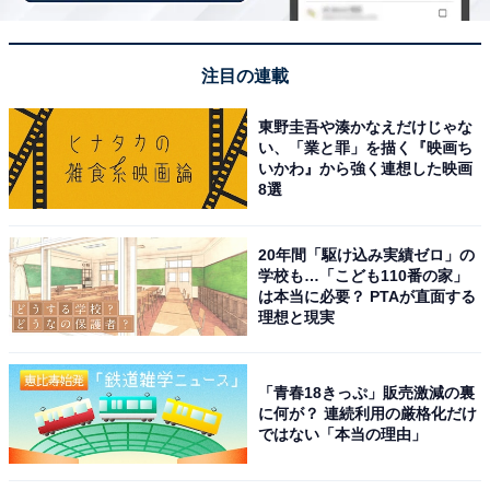
ごせた。
注目の連載
東野圭吾や湊かなえだけじゃな
い、「業と罪」を描く『映画ち
いかわ』から強く連想した映画
8選
20年間「駆け込み実績ゼロ」の
学校も…「こども110番の家」
は本当に必要？ PTAが直面する
理想と現実
「青春18きっぷ」販売激減の裏
に何が？ 連続利用の厳格化だけ
ではない「本当の理由」
アクセス・料金情報は？ 泊まれる？