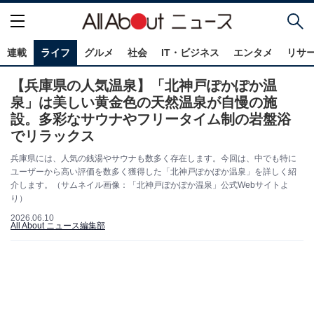
連載
ライフ
グルメ
社会
IT・ビジネス
エンタメ
リサ
【兵庫県の人気温泉】「北神戸ぽかぽか温
泉」は美しい黄金色の天然温泉が自慢の施
設。多彩なサウナやフリータイム制の岩盤浴
でリラックス
兵庫県には、人気の銭湯やサウナも数多く存在します。今回は、中でも特に
ユーザーから高い評価を数多く獲得した「北神戸ぽかぽか温泉」を詳しく紹
介します。（サムネイル画像：「北神戸ぽかぽか温泉」公式Webサイトよ
り）
2026.06.10
All About ニュース編集部