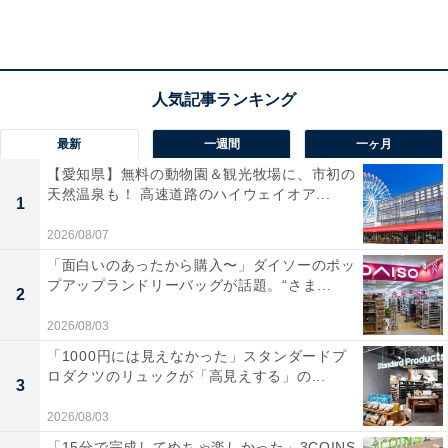
最新
一週間
一ヶ月
【愛知県】無料の動物園＆観光牧場に、市初の
天然温泉も！ 高速道路のハイウェイオア...
1
2026/08/07
「面白いのあったから購入〜」ダイソーのポッ
プアップランドリーバッグが話題。“さま...
2
「北神戸ぽかぽか温泉」の口コミは？
2026/08/03
「1000円には見えなかった」スタンダードプ
ロダクツのリュックが「高見えする」の...
「北神戸ぽかぽか温泉」には以下のような口コミが寄せ
3
られています。
2026/08/03
「15分で完成してめちゃ楽しかった」3COINS