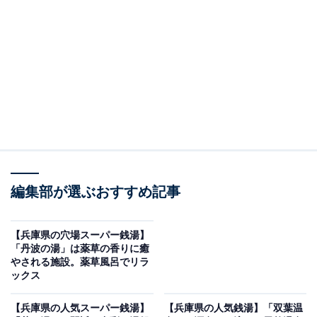
介します。今回紹介するのは、兵庫県で人気の施設「北
神戸ぽかぽか温泉」です。
※2026年6月時点で、Googleクチコミが500件以上、平
均評価が4.0超えの銭湯を紹介しています
この記事の執筆者：
All About ニュース編集
部
「All About ニュース」は、ネットの話題から世の中の動きまで、暮
らしの中にあふれる「なぜ？」「どうして？」を分かりやすく伝え
編集部が選ぶおすすめ記事
るAll About発のニュースメディアです。お金や仕事、恋愛、ITに関
...続きを読む
する疑問に対して専門家が分かりやすく回答するほか、エンタメ情
報やSNSで話題のトピックスを紹介しています。
【兵庫県の穴場スーパー銭湯】
※本記事で紹介している商品の購入やサービスの利用により、売上の一部が
「丹波の湯」は薬草の香りに癒
オールアバウトに還元されることがあります。
やされる施設。薬草風呂でリラ
ックス
「北神戸ぽかぽか温泉」は高品質な源泉「黄金の
湯」を誇る日帰り温泉
【兵庫県の人気スーパー銭湯】
【兵庫県の人気銭湯】「双葉温