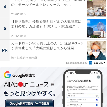
「癒養泉」の認定を受けた天然温泉「黄金の湯」
の「モールドールトレカケースキッ...
4
は、鉄分が豊富で体が芯からしっかりと温まり、湯
2026/08/05
冷めしにくく肌も滑らかになる。
【鹿児島県】桜島を望む駅ビルの大観覧車に、
無料の駅ナカ足湯も！ 駅ナカ・駅直結ス...
5
2026/08/08
好みの温度帯を選べるタワーサウナや美肌効果のあ
カードローン50万円以上の人は、返済を3～6
るサウナバス、塩サウナに加えて、冷たい水風呂と
ヶ月停止して『大幅に減額してから返済...
PR
外気浴スペース（ととのい椅子）がしっかりと完備
渋谷法務総合事務所
されており、極上の「ととのう」体験ができる。
Recommended by
無料の漫画が約2,000冊も用意された広々とした
「にぎわい処」や、ゴロゴロ横になれる畳の「おや
すみ処」など休憩エリアが非常に充実しており、家
族連れでも一日中ゆったり快適にリラックスして過