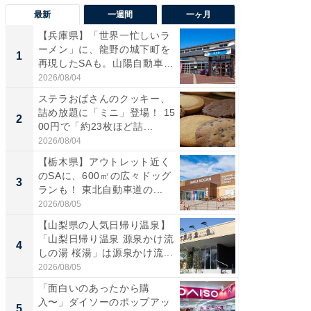
最新
一週間
一ヶ月
【兵庫県】「世界一忙しいラ
「気に
ーメン」に、龍野の城下町を
る〜」3
1
1
再現したSAも。山陽自動車
バー」
道...
好...
2026/08/04
2026/07/3
ステラおばさんのクッキー、
【三重
詰め放題に「ミニ」登場！ 15
「鈴鹿天
2
2
00円で「約23枚ほど詰...
は100
2026/08/04
2026/08/0
【栃木県】アウトレット近く
「ミニオ
のSAに、600㎡の広々ドッグ
ッグ！ 
3
3
ランも！ 東北自動車道の...
ど、夏限
2026/08/05
2026/08/0
【山梨県の人気日帰り温泉】
ステラ
「山梨日帰り温泉 源泉かけ流
詰め放題
4
4
しの湯 桜湯」は源泉かけ流...
00円で「
2026/08/05
2026/08/0
「面白いのあったから購
【埼玉
入〜」ダイソーのポップアッ
「行田天
5
5