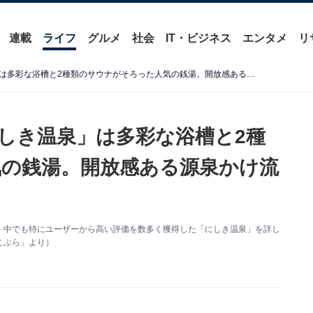
連載
ライフ
グルメ
社会
IT・ビジネス
エンタメ
リ
【北海道の人気銭湯】「にしき温泉」は多彩な浴槽と2種類のサウナがそろった人気の銭湯。開放感ある源泉かけ流し浴が魅力
しき温泉」は多彩な浴槽と2種
の銭湯。開放感ある源泉かけ流
、中でも特にユーザーから高い評価を数多く獲得した「にしき温泉」を詳し
こぶら」より）