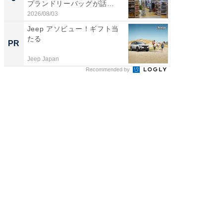
プランドリーバッグが話
は和の
題。“さま...
が...
2026/08/03
2026/08/0
Jeep アソビュー！ギフト当
「ばぁ
たる
い！」
PR
PR
家
Jeep Japan
株式会社
Recommended by