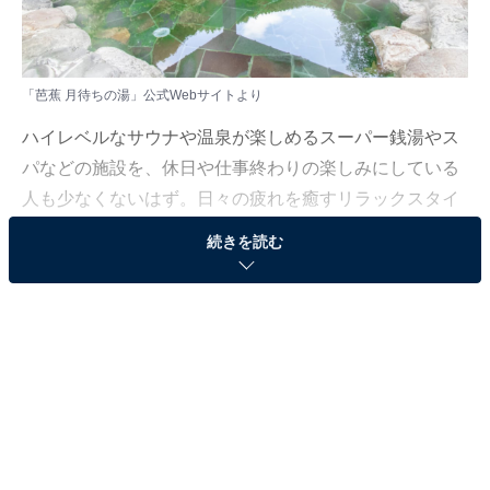
「芭蕉 月待ちの湯」公式Webサイトより
ハイレベルなサウナや温泉が楽しめるスーパー銭湯やス
パなどの施設を、休日や仕事終わりの楽しみにしている
人も少なくないはず。日々の疲れを癒すリラックスタイ
ムは、何物にも代えがたい時間ですよね。しかし、近年
続きを読む
では高い人気をほこる施設も多く、どこに行けばよいか
迷ってしまう……そんな思いを抱えている人もいるので
はないでしょうか。
そんな人に向けて、All About ニュース編集部が厳選し
た、人気かつ評価の高いサウナやスーパー銭湯的施設を
紹介します。今回紹介するのは、山梨県で人気の施設
「芭蕉 月待ちの湯」です。