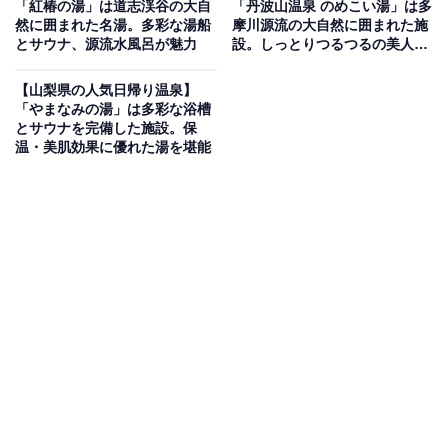
「紅椿の湯」は道志渓谷の大自
「丹波山温泉 のめこい湯」は多
た多彩な湯船が自慢の天然温泉施設です。32℃の「源泉
然に囲まれた名湯。多彩な湯船
摩川源流の大自然に囲まれた施
とサウナ、源流水風呂が魅力
設。しっとりつるつるの美人の
ぬるま湯風呂」をはじめ、寝湯やジェットバスがある
湯が評判
「中温風呂」、「高温風呂」、周囲の山々を望む情緒豊
【山梨県の人気日帰り温泉】
かな「露天風呂」などを完備。さらにドライサウナや、
「やまなみの湯」は多彩な浴槽
とサウナを完備した施設。保
マイナスイオンを全身に感じながらアディロンダックチ
温・美肌効果に優れた湯を堪能
ェアで休憩できる「休憩・ととのいスペース」も備わっ
ています。
楽天トラベルで山梨県の施設を見る