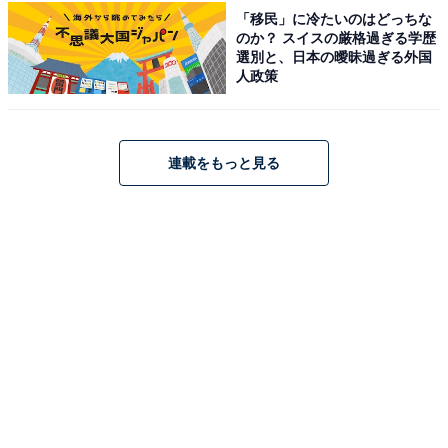
20分（※新宿から都留IC経由で約80分）。
「移民」に冷たいのはどっちな
のか？ スイスの厳格過ぎる学歴
公共交通機関の場合、JR中央線・大月駅で富士急行線に
選別と、日本の曖昧過ぎる外国
乗り換えて「都留市駅」下車。都留市駅からタクシーま
人政策
たは路線バス（芭蕉月待ちの湯 行き）で約10分。
料金
連載をもっと見る
※都留市外の方の料金です。都留市内・西桂町の方は割
引料金（大人510円、小学生310円）が適用されます。ア
メニティとして、ボディソープ、リンスインシャンプ
ー、ドライヤーが無料で使えます。フェイスタオル（レ
ンタル）は120円、バスタオル（レンタル）は230円で
す。
平日：720円
土・日・祝：720円
営業時間