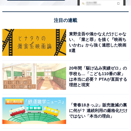
注目の連載
東野圭吾や湊かなえだけじゃな
い、「業と罪」を描く『映画ち
いかわ』から強く連想した映画
8選
20年間「駆け込み実績ゼロ」の
学校も…「こども110番の家」
は本当に必要？ PTAが直面する
理想と現実
アクセス・料金情報は？ 泊まれる？
「青春18きっぷ」販売激減の裏
アクセス
に何が？ 連続利用の厳格化だけ
ではない「本当の理由」
所在地：山梨県都留市戸沢874番地1
アクセス：お車の場合、中央自動車道「都留IC」より約