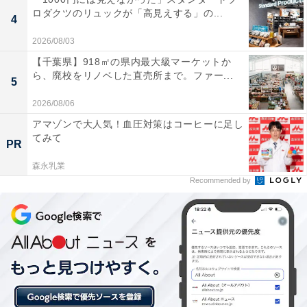
アルカリ性の非常に質の高いお湯で、入浴後は肌が
ロダクツのリュックが「高見えする」の...
4
スベスベつるつるになる。
2026/08/03
【千葉県】918㎡の県内最大級マーケットか
ら、廃校をリノベした直売所まで。ファー...
5
32度という絶妙な温度の源泉ぬるま湯風呂がとても
心地よく、体に負担をかけずに長時間ゆっくり浸か
2026/08/06
れるため、極上のリラックス効果が得られます。
アマゾンで大人気！血圧対策はコーヒーに足し
てみて
PR
森永乳業
Recommended by
豊かな大自然に囲まれた露天風呂や、アディロンダ
ックチェアが設置された開放的な外気浴スペースが
あり、マイナスイオンを浴びながらリフレッシュす
るのに最適です。