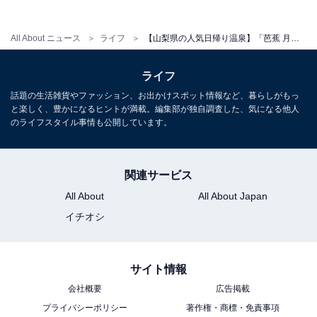
10:00～21:00
All About ニュース
ライフ
【山梨県の人気日帰り温泉】「芭蕉 月待ちの湯」は100%源泉を使用した多彩な湯船が魅力の施設。大自然の中でリラックス
宿泊可否
ライフ
宿泊：不可（日帰り天然温泉施設であり、営業時間が
話題の生活雑貨やファッション、お出かけスポット情報など、暮らしがもっ
10:00～21:00、最終入館20:30となっているため宿泊設備
と楽しく、豊かになるヒントが満載。編集部が独自調査した、気になる他人
はありません。ただし、徒歩圏内には近隣協力施設のコ
のライフスタイル事情も公開しています。
テージやキャンプ場などがあります）
関連サービス
こちらもおすすめ
All About
All About Japan
【山梨県の人気日帰り温泉】「山梨日帰り温泉
イチオシ
源泉かけ流しの湯 桜湯」は純粋な温泉を堪能で
きる施設。源泉かけ流しの湯でリラックス
サイト情報
会社概要
広告掲載
プライバシーポリシー
著作権・商標・免責事項