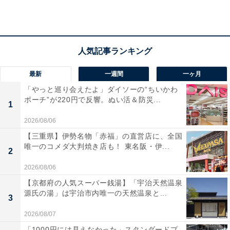
最新
一週間
一ヶ月
「やっと巡り会えたよ」ダイソーの“ちいかわ
ポーチ”が220円で反響。ぬい活＆防災...
1
2026/08/06
【三重県】伊勢名物「赤福」の直営店に、全国
唯一のコメダ大判焼き店も！ 東名阪・伊...
2
「芭蕉 月待ちの湯」の口コミは？
2026/08/06
【京都府の人気スーパー銭湯】「宇治天然温泉
「芭蕉 月待ちの湯」には以下のような口コミが寄せられ
源氏の湯」は宇治市内唯一の天然温泉と...
3
ています。
2026/08/07
「1000円には見えなかった」スタンダードプ