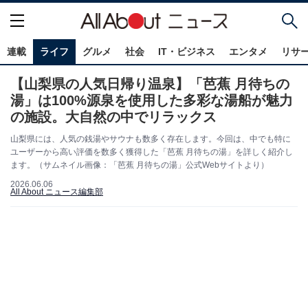
連載
ライフ
グルメ
社会
IT・ビジネス
エンタメ
リサ
【山梨県の人気日帰り温泉】「芭蕉 月待ちの
湯」は100%源泉を使用した多彩な湯船が魅力
の施設。大自然の中でリラックス
山梨県には、人気の銭湯やサウナも数多く存在します。今回は、中でも特に
ユーザーから高い評価を数多く獲得した「芭蕉 月待ちの湯」を詳しく紹介し
ます。（サムネイル画像：「芭蕉 月待ちの湯」公式Webサイトより）
2026.06.06
All About ニュース編集部