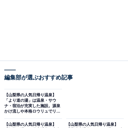
※2026年6月時点で、Googleクチコミが500件以上、平
均評価が3,5超えの銭湯を紹介しています
この記事の執筆者：
All About ニュース編集
部
「All About ニュース」は、ネットの話題から世の中の動きまで、暮
らしの中にあふれる「なぜ？」「どうして？」を分かりやすく伝え
るAll About発のニュースメディアです。お金や仕事、恋愛、ITに関
...続きを読む
する疑問に対して専門家が分かりやすく回答するほか、エンタメ情
編集部が選ぶおすすめ記事
報やSNSで話題のトピックスを紹介しています。
※本記事で紹介している商品の購入やサービスの利用により、売上の一部が
オールアバウトに還元されることがあります。
【山梨県の人気日帰り温泉】
「より道の湯」は温泉・サウ
「芭蕉 月待ちの湯」は100%源泉の湯めぐりと大
ナ・宿泊が充実した施設。源泉
自然の「ととのい」が魅力
かけ流しや本格ロウリュでリラ
ックス
【山梨県の人気日帰り温泉】
【山梨県の人気日帰り温泉】
芭蕉 月待ちの湯は、アルカリ性単純温泉を100%使用し