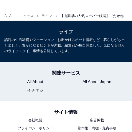
宿泊可否
宿泊：不可（日帰り温泉施設であり、営業時間が10:00〜
All About ニュース
ライフ
【山梨県の人気スーパー銭湯】「たかねの湯」は富士山と南アルプスが一望できる最高のロケーション施設。充実の温泉設備でリラックス
22:00、最終受付21:00となっているため宿泊はできませ
ん）
ライフ
話題の生活雑貨やファッション、お出かけスポット情報など、暮らしがもっ
と楽しく、豊かになるヒントが満載。編集部が独自調査した、気になる他人
のライフスタイル事情も公開しています。
こちらもおすすめ
【山梨県の人気日帰り温泉】「山梨日帰り温泉
源泉かけ流しの湯 桜湯」は純粋な温泉を堪能で
きる施設。源泉かけ流しの湯でリラックス
関連サービス
All About
All About Japan
イチオシ
サイト情報
会社概要
広告掲載
プライバシーポリシー
著作権・商標・免責事項