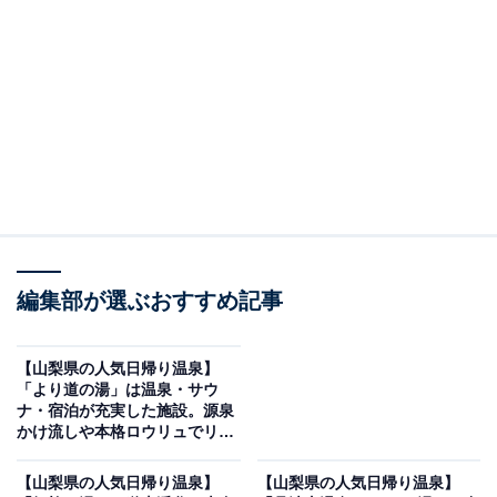
「たかねの湯」です。
※2026年6月時点で、Googleクチコミが300件以上、平
均評価が3.5超えの銭湯を紹介しています
この記事の執筆者：
All About ニュース編集
部
「All About ニュース」は、ネットの話題から世の中の動きまで、暮
らしの中にあふれる「なぜ？」「どうして？」を分かりやすく伝え
編集部が選ぶおすすめ記事
るAll About発のニュースメディアです。お金や仕事、恋愛、ITに関
...続きを読む
する疑問に対して専門家が分かりやすく回答するほか、エンタメ情
報やSNSで話題のトピックスを紹介しています。
※本記事で紹介している商品の購入やサービスの利用により、売上の一部が
【山梨県の人気日帰り温泉】
オールアバウトに還元されることがあります。
「より道の湯」は温泉・サウ
ナ・宿泊が充実した施設。源泉
「たかねの湯」は秀麗な山々を望む大自然の温泉
かけ流しや本格ロウリュでリラ
と充実のスパ設備が魅力
ックス
【山梨県の人気日帰り温泉】
【山梨県の人気日帰り温泉】