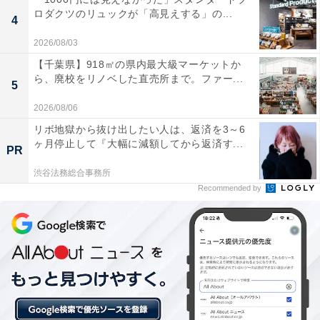
お湯に浸かりながら富士山や南アルプスといった美
ロダクツのリュックが「高見えする」の...
4
しい山々を一望できる絶好のロケーションが素晴ら
2026/08/03
しく、四季折々の美しい景色にとても癒されます。
【千葉県】918㎡の県内最大級マーケットか
ら、廃校をリノベした直売所まで。ファー...
5
2026/08/06
通常のサウナに加えて全身浴や気泡湯、ジェット湯
リボ地獄から抜け出したい人は、返済を3～6
など浴槽の種類が非常に豊富で、館内も清潔で快適
ヶ月停止して『大幅に減額してから返済す...
PR
な環境が整っているためリフレッシュに最適です。
渋谷法務総合事務所
Recommended by
地元の新鮮な食材を使ったヘルシーレストラン「パ
セリ」の料理が美味しく、お風呂上がりに広々とし
た和室でリラックスしながら食事ができる。