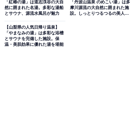
「紅椿の湯」は道志渓谷の大自
「丹波山温泉 のめこい湯」は多
たかねの湯は、八ヶ岳や富士山、南アルプスを一望でき
然に囲まれた名湯。多彩な湯船
摩川源流の大自然に囲まれた施
る標高708メートルに位置する温泉施設です。泉質は単
とサウナ、源流水風呂が魅力
設。しっとりつるつるの美人の
湯が評判
純温泉（低張性弱アルカリ性温泉）で、全身浴をはじめ
【山梨県の人気日帰り温泉】
気泡湯、打たせ湯、寝湯、ジェット湯、水風呂、サウナ
「やまなみの湯」は多彩な浴槽
を完備。さらに女湯限定でミストサウナも楽しめます。
とサウナを完備した施設。保
温・美肌効果に優れた湯を堪能
地産地消がテーマのヘルシーレストランパセリでは豊富
なメニューが揃い、お風呂上がりには広々とした和室や
整体コーナーで極上のリラックスタイムを過ごせます。
楽天トラベルで泊まれるサウナを探す