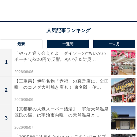
最新
一週間
一ヶ月
「やっと巡り会えたよ」ダイソーの“ちいかわ
ポーチ”が220円で反響。ぬい活＆防災...
1
2026/08/06
【三重県】伊勢名物「赤福」の直営店に、全国
唯一のコメダ大判焼き店も！ 東名阪・伊...
2
「たかねの湯」の口コミは？
2026/08/06
【京都府の人気スーパー銭湯】「宇治天然温泉
源氏の湯」は宇治市内唯一の天然温泉と...
「たかねの湯」には以下のような口コミが寄せられてい
3
ます。
2026/08/07
「1000円には見えなかった」スタンダードプ