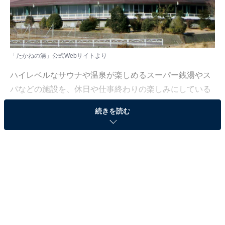
「たかねの湯」公式Webサイトより
ハイレベルなサウナや温泉が楽しめるスーパー銭湯やス
パなどの施設を、休日や仕事終わりの楽しみにしている
人も少なくないはず。日々の疲れを癒すリラックスタイ
続きを読む
ムは、何物にも代えがたい時間ですよね。しかし、近年
では高い人気をほこる施設も多く、どこに行けばよいか
迷ってしまう……そんな思いを抱えている人もいるので
はないでしょうか。
そんな人に向けて、All About ニュース編集部が厳選し
た、人気かつ評価の高いサウナやスーパー銭湯の施設を
紹介します。今回紹介するのは、山梨県で人気の施設