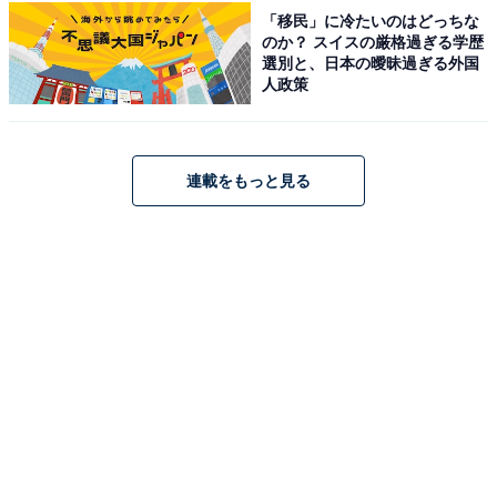
「移民」に冷たいのはどっちな
で9分（無料駐車場最大50台あり）。
のか？ スイスの厳格過ぎる学歴
電車の場合、JR中央本線「長坂」駅からタクシーで16
選別と、日本の曖昧過ぎる外国
人政策
分。
料金
連載をもっと見る
※アメニティは券売機での購入制となります。バスタオ
ル（レンタル）は220円、フェイスタオル（販売）は170
円です。北杜市民の方や姉妹都市（東京都羽村市）の方
は割引料金（大人410円・小人210円）が適用されます。
平日：830円
土・日・祝：830円
営業時間
10:00～22:00