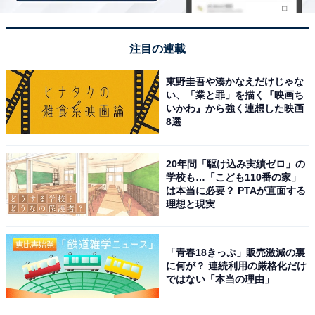
注目の連載
東野圭吾や湊かなえだけじゃな
い、「業と罪」を描く『映画ち
いかわ』から強く連想した映画
8選
20年間「駆け込み実績ゼロ」の
学校も…「こども110番の家」
は本当に必要？ PTAが直面する
理想と現実
アクセス・料金情報は？ 泊まれる？
「青春18きっぷ」販売激減の裏
アクセス
に何が？ 連続利用の厳格化だけ
ではない「本当の理由」
所在地：山梨県北杜市高根町箕輪新町95
アクセス：お車の場合、中央自動車道「須玉IC」から車