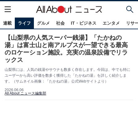
連載
ライフ
グルメ
社会
IT・ビジネス
エンタメ
リサ
【山梨県の人気スーパー銭湯】「たかねの
湯」は富士山と南アルプスが一望できる最高
のロケーション施設。充実の温泉設備でリラ
ックス
山梨県には、人気の銭湯やサウナも数多く存在します。今回は、中でも特に
ユーザーから高い評価を数多く獲得した「たかねの湯」を詳しく紹介しま
す。（サムネイル画像：「たかねの湯」公式Webサイトより）
2026.06.06
All About ニュース編集部