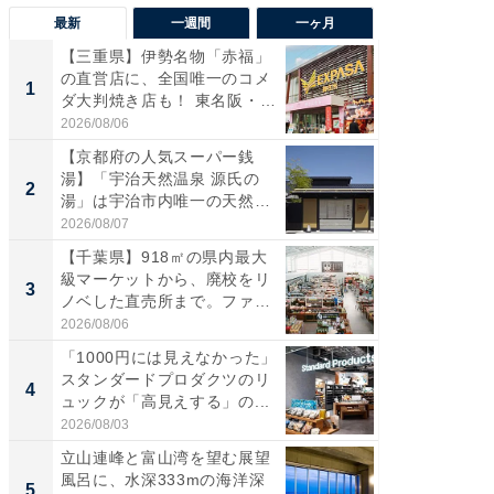
最新
一週間
一ヶ月
【三重県】伊勢名物「赤福」
【兵庫
の直営店に、全国唯一のコメ
ーメン
1
1
ダ大判焼き店も！ 東名阪・
再現した
伊...
道...
2026/08/06
2026/08/0
【京都府の人気スーパー銭
【三重
湯】「宇治天然温泉 源氏の
の直営
2
2
湯」は宇治市内唯一の天然温
ダ大判焼
泉と...
伊...
2026/08/07
2026/08/0
【千葉県】918㎡の県内最大
【千葉県
級マーケットから、廃校をリ
級マー
3
3
ノベした直売所まで。ファ
ノベし
ー...
ー...
2026/08/06
2026/08/0
「1000円には見えなかった」
立山連
スタンダードプロダクツのリ
風呂に、
4
4
ュックが「高見えする」の...
層水風
帰...
2026/08/03
2026/08/0
立山連峰と富山湾を望む展望
「これ
風呂に、水深333mの海洋深
ダイソ
5
5