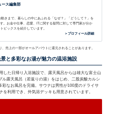
 ニュース編集部
世の中の動きまで、暮らしの中にあふれる「なぜ？」「どうして？」を
ィアです。お金や仕事、恋愛、ITに関する疑問に対して専門家が分か
のトピックスを紹介しています。
＞プロフィール詳細
り、売上の一部がオールアバウトに還元されることがあります。
絶景と多彩なお湯が魅力の温浴施設
使用した日帰り入浴施設で、露天風呂からは雄大な富士山
ブル露天風呂（若返りの湯）をはじめ、二股炭酸カルシ
彩なお風呂を完備。サウナは男性が100度のドライサ
ウナを利用でき、外気浴デッキも用意されています。