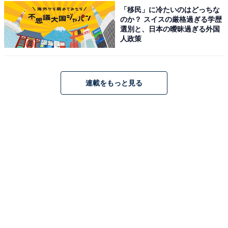
「移民」に冷たいのはどっちな
のか？ スイスの厳格過ぎる学歴
アクセス
選別と、日本の曖昧過ぎる外国
人政策
所在地：京都府京都市左京区北白川地蔵谷1-125
アクセス：京阪三条駅より比叡山方面行京阪バス（56、
57）にて約20分、「地蔵谷」で下車し、30mほど戻った
連載をもっと見る
場所です。
料金
平日：1,580円
土・日・祝：1,580円
営業時間
11:00～17:45
宿泊可否