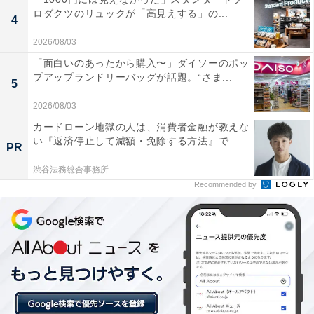
な口コミが寄せられています。
ロダクツのリュックが「高見えする」の...
4
2026/08/03
山あいに佇む宿の雰囲気が素晴らしく、館内や客室
「面白いのあったから購入〜」ダイソーのポッ
は非常に新しくて清潔感に溢れており、滞在中は誰
プアップランドリーバッグが話題。“さま...
5
にも気兼ねなくのんびりと贅沢な時間を過ごすこと
2026/08/03
ができます。
カードローン地獄の人は、消費者金融が教えな
い『返済停止して減額・免除する方法』で...
PR
渋谷法務総合事務所
全国トップクラスというラジウム温泉の泉質が非常
Recommended by
に良く、湯気からも効果を感じられ、体の芯からし
っかりと温まって日頃の疲れがリフレッシュされま
す。
温泉水を使って調理された京料理や懐石料理がどれ