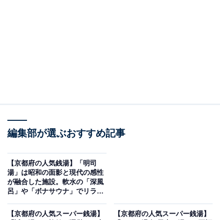
紹介します。今回紹介するのは、京都府で人気の施設
「北白川天然ラジウム温泉 えいせん京」です。
※2026年6月時点で、Googleクチコミが300件以上、平
均評価が4.0超えの銭湯を紹介しています
この記事の執筆者：
All About ニュース編集
部
「All About ニュース」は、ネットの話題から世の中の動きまで、暮
らしの中にあふれる「なぜ？」「どうして？」を分かりやすく伝え
編集部が選ぶおすすめ記事
るAll About発のニュースメディアです。お金や仕事、恋愛、ITに関
...続きを読む
する疑問に対して専門家が分かりやすく回答するほか、エンタメ情
報やSNSで話題のトピックスを紹介しています。
【京都府の人気銭湯】「明司
※本記事で紹介している商品の購入やサービスの利用により、売上の一部が
湯」は昭和の面影と現代の感性
オールアバウトに還元されることがあります。
が融合した施設。軟水の「深風
呂」や「ボナサウナ」でリラッ
「北白川天然ラジウム温泉 えいせん京」は全国ト
クス
ップクラスのラジウム温泉が自慢の隠れ宿
【京都府の人気スーパー銭湯】
【京都府の人気スーパー銭湯】