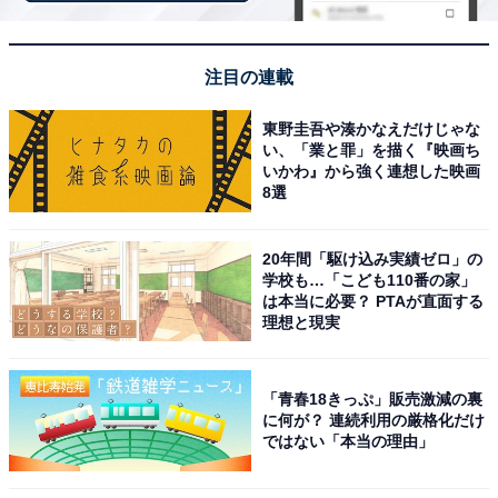
も絶品で、厳選された素材の味が引き出されてお
り、食事のクオリティが非常に高く満足です。
注目の連載
東野圭吾や湊かなえだけじゃな
い、「業と罪」を描く『映画ち
いかわ』から強く連想した映画
8選
20年間「駆け込み実績ゼロ」の
学校も…「こども110番の家」
は本当に必要？ PTAが直面する
理想と現実
「青春18きっぷ」販売激減の裏
に何が？ 連続利用の厳格化だけ
ではない「本当の理由」
アクセス・料金情報は？ 泊まれる？