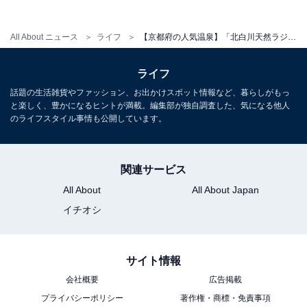
宿泊：可（大人のための隠れ宿として1日4組限定などで
宿泊プランが用意されており、全室に専用の露天風呂を
All About ニュース
ライフ
【京都府の人気温泉】「北白川天然ラジウム温泉 えいせん京」は比叡山のふもとに佇む隠れ宿。全国トップクラスのラジウム含有量を誇る天然温泉
完備しています。）
ライフ
話題の生活雑貨やファッション、お出かけスポット情報など、暮らしがもっ
こちらもおすすめ
と楽しく、豊かになるヒントが満載。編集部が独自調査した、気になる他人
のライフスタイル事情も公開しています。
【京都府の人気銭湯】「トロン温泉稲荷」は
100年続く歴史ある施設。日本唯一の「トロン
温泉」でリラックス
関連サービス
All About
All About Japan
イチオシ
サイト情報
会社概要
広告掲載
プライバシーポリシー
著作権・商標・免責事項