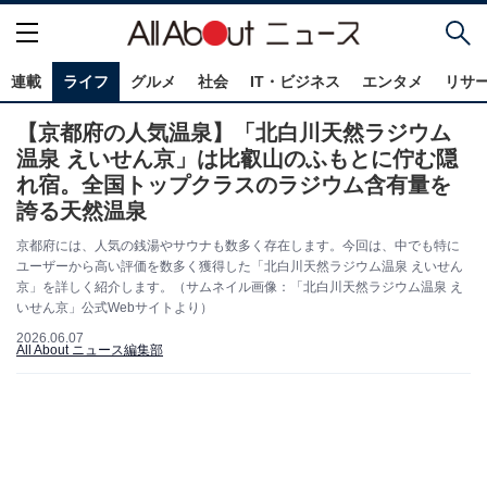
連載
ライフ
グルメ
社会
IT・ビジネス
エンタメ
リサ
【京都府の人気温泉】「北白川天然ラジウム
温泉 えいせん京」は比叡山のふもとに佇む隠
れ宿。全国トップクラスのラジウム含有量を
誇る天然温泉
京都府には、人気の銭湯やサウナも数多く存在します。今回は、中でも特に
ユーザーから高い評価を数多く獲得した「北白川天然ラジウム温泉 えいせん
京」を詳しく紹介します。（サムネイル画像：「北白川天然ラジウム温泉 え
いせん京」公式Webサイトより）
2026.06.07
All About ニュース編集部