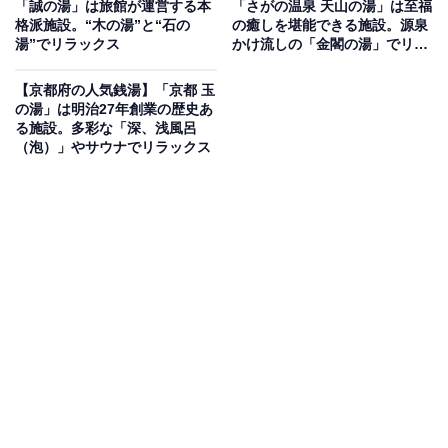
「誠の湯」は旅館が運営する本
「さがの温泉 天山の湯」は至福
格派施設。“木の湯”と“石の
の癒しを堪能できる施設。源泉
「北白川天然ラジウム温泉 えいせん京」は比叡山の自然
湯”でリラックス
かけ流しの「金閣の湯」でリラ
豊かな山あいに位置し、全国でもトップクラスのラジウ
ックス
ム含有量を誇る天然温泉が自慢の施設です。湯気の中の
【京都府の人気銭湯】「京都 玉
の湯」は明治27年創業の歴史あ
豊富なラドンと、湯の中のミネラルが体を内と外から二
る施設。多彩な「深、浅風呂
重に温め、日頃の疲れを癒してくれます。大浴場のほか
（泡）」やサウナでリラックス
露天風呂付客室があり、プライベートな入浴が可能。食
事には飲用許可を得た温泉水を使用し、京野菜や厳選さ
れた魚介類を調理しています。
楽天トラベルで京都府の施設を見る