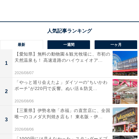
最新
一週間
一ヶ月
【愛知県】無料の動物園＆観光牧場に、市初の
天然温泉も！ 高速道路のハイウェイオア...
1
2026/08/07
「やっと巡り会えたよ」ダイソーの“ちいかわ
ポーチ”が220円で反響。ぬい活＆防災...
2
2026/08/06
「北白川天然ラジウム温泉 えいせん京」の口コミ
【三重県】伊勢名物「赤福」の直営店に、全国
唯一のコメダ大判焼き店も！ 東名阪・伊...
は？
3
2026/08/06
「北白川天然ラジウム温泉 えいせん京」には以下のよう
「1000円には見えなかった」スタンダードプ