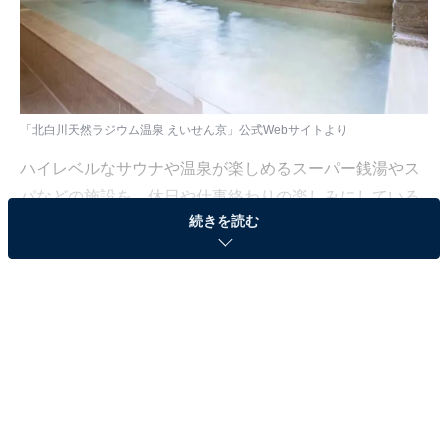
「北白川天然ラジウム温泉 えいせん京」公式Webサイトより
ハイレベルなサウナや温泉が楽しめるスーパー銭湯やス
パなどの施設を、休日や仕事終わりの楽しみにしている
続きを読む
人も少なくないはず。日々の疲れを癒すリラックスタイ
ムは、何物にも代えがたい時間ですよね。しかし、近年
では高い人気をほこる施設も多く、どこに行けばよいか
迷ってしまう……そんな思いを抱えている人もいるので
はないでしょうか。
そんな人に向けて、All About ニュース編集部が厳選し
た、人気かつ評価の高いサウナやスーパー銭湯の施設を