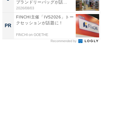
プランドリーバッグが話
リーバ
題。“さま...
わ...
2026/08/03
2026/08/0
FINCHI主催「IVS2026」トー
【見城徹
クセッションが話題に！
も変わ
PR
PR
FINCHI on GOETHE
FINCHI o
Recommended by