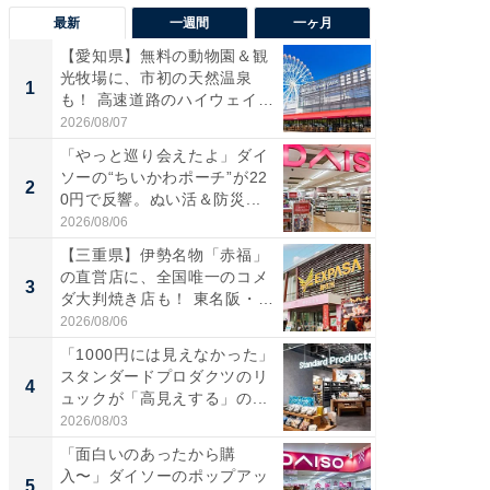
最新
一週間
一ヶ月
【愛知県】無料の動物園＆観
【兵庫
光牧場に、市初の天然温泉
ーメン
1
1
も！ 高速道路のハイウェイオ
再現した
ア...
道...
2026/08/07
2026/08/0
「やっと巡り会えたよ」ダイ
【三重
ソーの“ちいかわポーチ”が22
の直営
2
2
0円で反響。ぬい活＆防災...
ダ大判焼
伊...
2026/08/06
2026/08/0
【三重県】伊勢名物「赤福」
【千葉県
の直営店に、全国唯一のコメ
級マー
3
3
ダ大判焼き店も！ 東名阪・
ノベし
伊...
ー...
2026/08/06
2026/08/0
「1000円には見えなかった」
立山連
スタンダードプロダクツのリ
風呂に、
4
4
ュックが「高見えする」の...
層水風
帰...
2026/08/03
2026/08/0
「面白いのあったから購
「これ
入〜」ダイソーのポップアッ
ダイソ
5
5