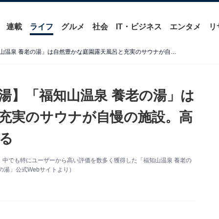
連載
ライフ
グルメ
社会
IT・ビジネス
エンタメ
リ
【京都府の人気スーパー銭湯】「福知山温泉 養老の湯」は自然豊かな庭園露天風呂と充実のサウナが自慢の施設。高成分の療養泉で疲れを癒せる
湯】「福知山温泉 養老の湯」は
充実のサウナが自慢の施設。高
る
、中でも特にユーザーから高い評価を数多く獲得した「福知山温泉 養老の
の湯」公式Webサイトより）