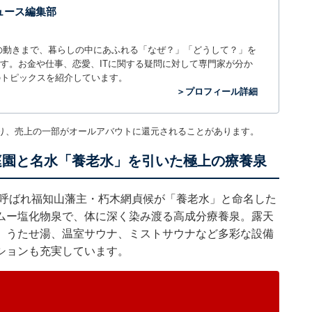
 ニュース編集部
世の中の動きまで、暮らしの中にあふれる「なぜ？」「どうして？」を
ィアです。お金や仕事、恋愛、ITに関する疑問に対して専門家が分か
のトピックスを紹介しています。
＞プロフィール詳細
り、売上の一部がオールアバウトに還元されることがあります。
庭園と名水「養老水」を引いた極上の療養泉
と呼ばれ福知山藩主・朽木網貞候が「養老水」と命名した
ムー塩化物泉で、体に深く染み渡る高成分療養泉。露天
、うたせ湯、温室サウナ、ミストサウナなど多彩な設備
ションも充実しています。