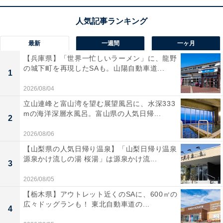
約25分稼働し、バッテリの充電時間は約22分と驚きの早
さ！ 部屋の隅を照らすLEDライトも便利ですね。
ユーザーからは「とにかく軽くて階段の掃除が楽」「充
最新
一週間
一ヶ月
電があっという間に終わる」と好評です。一方で、「絨
【兵庫県】「世界一忙しいラーメン」に、龍野
の城下町を再現したSAも。山陽自動車道...
毯のゴミは少し吸い込みにくい」という声も。手軽に使
1
える2台目を探している人や、こまめに掃除をしたい人
2026/08/04
には、おすすめの商品といえそうです。
立山連峰と富山湾を望む展望風呂に、水深333
mの海洋深層水風呂。富山県の人気日帰...
2
あわせて読みたい
2026/08/06
【Amazonお買い得情報】Pioneer「車載ス
ピーカー」が特別価格で登場中【4月22日】
【山梨県の人気日帰り温泉】「山梨日帰り温泉
源泉かけ流しの湯 桜湯」は源泉かけ流...
3
2026/08/05
【栃木県】アウトレット近くのSAに、600㎡の
広々ドッグランも！ 東北自動車道の...
4