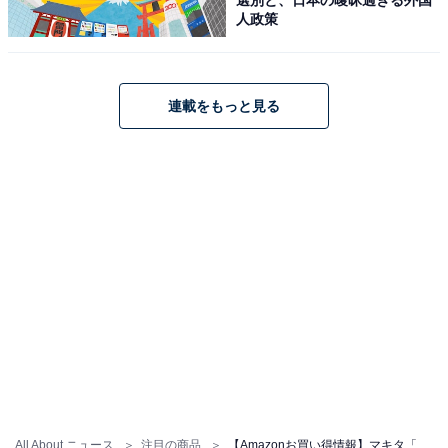
人政策
マキタ「CL116DWR」
連載をもっと見る
マキタ(Makita) 充電式クリーナ（レッド）バッテリ内蔵
式 10.8V2Ah 充電器付 CL116DWR
Amazonで見る
マキタ「CL116DWI」
All About ニュース
注目の商品
【Amazonお買い得情報】マキタ「コードレス掃除機」が特別価格で登場中【6月3日】