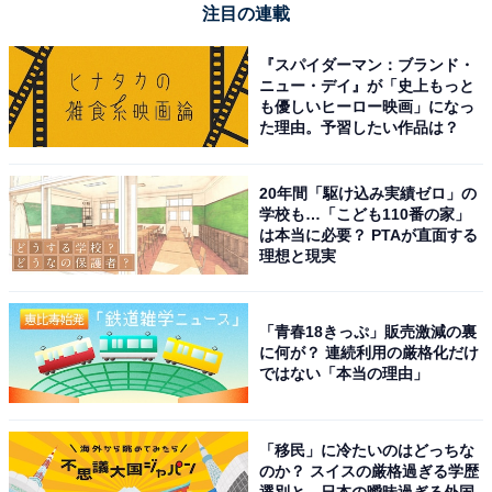
注目の連載
マキタ(Makita) 充電式クリーナ（アイボリー）バッテリ
内蔵式 10.8V2Ah 充電器付 CL115FDWI
『スパイダーマン：ブランド・
ニュー・デイ』が「史上もっと
Amazonで見る
も優しいヒーロー映画」になっ
た理由。予習したい作品は？
マキタ「CL107FDSHW」
20年間「駆け込み実績ゼロ」の
学校も…「こども110番の家」
は本当に必要？ PTAが直面する
理想と現実
「青春18きっぷ」販売激減の裏
に何が？ 連続利用の厳格化だけ
ではない「本当の理由」
マキタ コードレス掃除機CL107 紙パック式 標準25分稼
働/充電22分 軽量定番モデル 10.8Vバッテリ充電器付
CL107FDSHW
「移民」に冷たいのはどっちな
Amazonで見る
のか？ スイスの厳格過ぎる学歴
選別と、日本の曖昧過ぎる外国