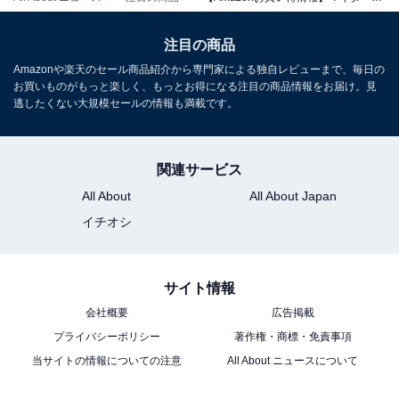
注目の商品
Amazonや楽天のセール商品紹介から専門家による独自レビューまで、毎日の
お買いものがもっと楽しく、もっとお得になる注目の商品情報をお届け。見
逃したくない大規模セールの情報も満載です。
マキタ(Makita) 充電式クリーナ（アイボリー）バッテリ
内蔵式 10.8V2Ah 充電器付 CL116DWI
Amazonで見る
関連サービス
All About
All About Japan
イチオシ
マキタ「CL286FDZW」
サイト情報
会社概要
広告掲載
プライバシーポリシー
著作権・商標・免責事項
当サイトの情報についての注意
All About ニュースについて
マキタ(Makita) 充電式クリーナ（白） 18V バッテリ・充