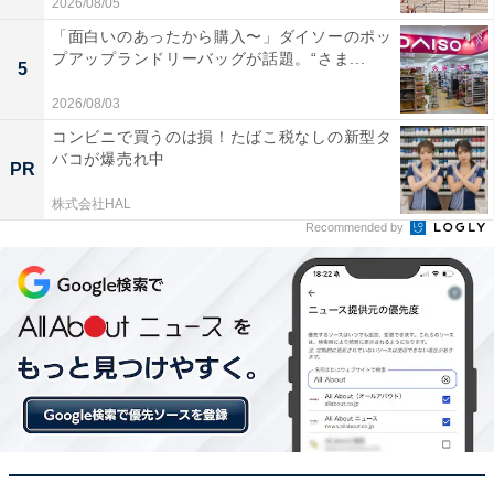
2026/08/05
「面白いのあったから購入〜」ダイソーのポッ
プアップランドリーバッグが話題。“さま...
5
2026/08/03
コンビニで買うのは損！たばこ税なしの新型タ
バコが爆売れ中
PR
株式会社HAL
Recommended by
【今日チェックしたい】マキタの人気商品5選
マキタ「CL115FDWI」