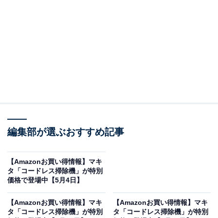
※以下のセール情報は6月3日13時現在のものです。値段
の変更、売り切れの場合もあります。
※本記事で紹介している商品の購入やサービスの利用により、売上の一部が
オールアバウトに還元されることがあります。
マキタの「コードレス掃除機」が限定価格に！
38％オフで登場
編集部が選ぶおすすめ記事
【Amazonお買い得情報】マキ
タ「コードレス掃除機」が特別
価格で登場中【5月4日】
【Amazonお買い得情報】マキ
【Amazonお買い得情報】マキ
タ「コードレス掃除機」が特別
タ「コードレス掃除機」が特別