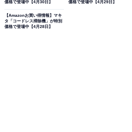
価格で登場中【4月30日】
価格で登場中【4月29日】
【Amazonお買い得情報】マキ
タ「コードレス掃除機」が特別
マキタ コードレス掃除機CL108 カプセル式 標準25分稼
価格で登場中【4月28日】
働/充電22分 軽量定番モデル 10.8Vバッテリ充電器付
CL108FDSHW
Amazonで見る
マキタのコードレス掃除機「CL108FDSHW」は現在
38％オフの特別価格・税込1万4409円販売中です。
この商品のおすすめポイントは？
軽量で扱いやすく、気づいた時にサッと掃除ができるコ
ードレス掃除機です！ カプセル式なのでひねってはずす
だけで手軽にゴミ捨てが可能。ワンタッチスイッチで連
続運転ができ、腕への負担を軽減します。標準モードで