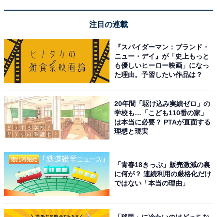
注目の連載
『スパイダーマン：ブランド・
ニュー・デイ』が「史上もっと
も優しいヒーロー映画」になっ
た理由。予習したい作品は？
20年間「駆け込み実績ゼロ」の
学校も…「こども110番の家」
は本当に必要？ PTAが直面する
理想と現実
「青春18きっぷ」販売激減の裏
原鶴温泉 ほどあいの宿 六峰舘（画像：「原鶴温泉 ほどあいの宿 六峰舘」公
に何が？ 連続利用の厳格化だけ
式Webサイトより）
ではない「本当の理由」
「原鶴温泉 ほどあいの宿 六峰舘」は、筑後川のほとりに
位置する温泉宿です。名物は、硫黄泉と硫化水素の2つ
「移民」に冷たいのはどっちな