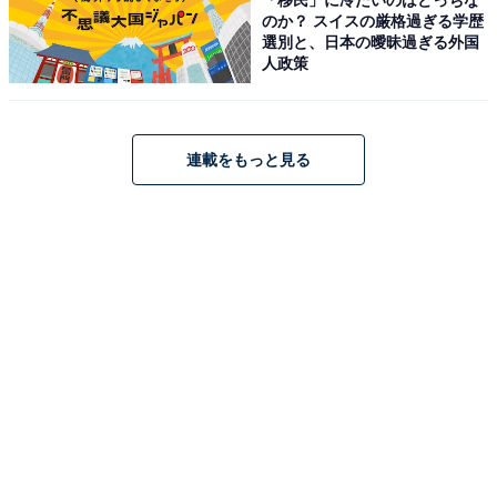
のか？ スイスの厳格過ぎる学歴
の泉質を併せ持つ「W美肌の湯」。4Fの「展望庭園露天
選別と、日本の曖昧過ぎる外国
風呂」や「御影露天風呂」、1Fの「竹炭風呂」や「檜風
人政策
呂」など、多彩な湯船で贅沢なひとときを過ごせます。
食事は、朝倉の旬を美味しい状態で味わう会席など、高
質な「食」を提供。全客室から筑後川と田園風景の眺め
連載をもっと見る
を楽しめます。
楽天トラベルでホテルを見る