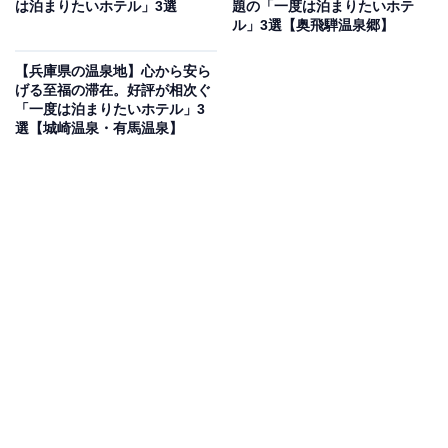
は泊まりたいホテル」3選
題の「一度は泊まりたいホテ
「湯乃禅の里」が自慢で、「庄助の湯」や「かぐや姫の
ル」3選【奥飛騨温泉郷】
湯」など趣向を凝らした湯船を堪能できます。食事は
【兵庫県の温泉地】心から安ら
「一品一喜」を大切に、地元の旬の幸を活かした会席料
げる至福の滞在。好評が相次ぐ
理が提供され、心尽くしのおもてなしが評判です。
「一度は泊まりたいホテル」3
選【城崎温泉・有馬温泉】
楽天トラベルでホテルを見る
アクセス
所在地：福岡県宮若市脇田507