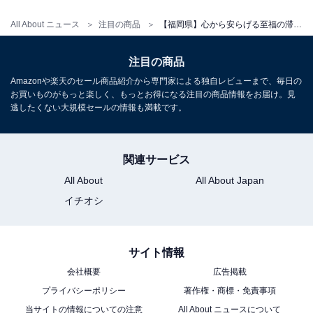
アクセス
All About ニュース
注目の商品
【福岡県】心から安らげる至福の滞在。好評が相次ぐ「一度は泊まりたいホテル」3選
所在地：福岡県朝倉市杷木久喜宮1840
交通手段：JR筑後吉井駅より車で10分／西鉄高速バス日
注目の商品
田行き杷木バス停より車で5分（送迎あり・要連絡）
Amazonや楽天のセール商品紹介から専門家による独自レビューまで、毎日の
お買いものがもっと楽しく、もっとお得になる注目の商品情報をお届け。見
料金
逃したくない大規模セールの情報も満載です。
大人1名（参考価格）：1万3200円
※料金は公式Webサイト参考価格
関連サービス
※プラン・部屋により価格は変動します
All About
All About Japan
イチオシ
チェックイン・チェックアウト
チェックイン：15:00
サイト情報
チェックアウト：10:00
※プランにより時間が異なる可能性があります
会社概要
広告掲載
プライバシーポリシー
著作権・商標・免責事項
あわせて読みたい
当サイトの情報についての注意
All About ニュースについて