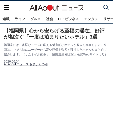
連載
ライフ
グルメ
社会
IT・ビジネス
エンタメ
リサ
【福岡県】心から安らげる至福の滞在。好評
が相次ぐ「一度は泊まりたいホテル」3選
福岡県には、多様なニーズに応える魅力的なホテルが数多く存在します。今
回は、中でも特にユーザーから高い評価を数多く獲得したホテルをまとめて
紹介します。（サムネイル画像：「脇田温泉 楠水閣」公式Webサイトより）
2026.06.04
All About ニュース お買いもの部