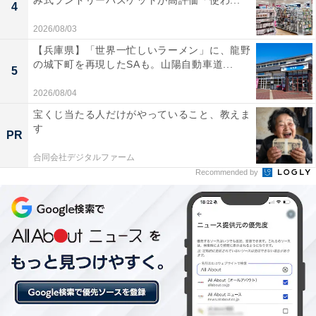
み式ランドリーバスケットが高評価「使わ...
4
は多彩な露天風呂と美食が魅力
2026/08/03
【兵庫県】「世界一忙しいラーメン」に、龍野
の城下町を再現したSAも。山陽自動車道...
5
2026/08/04
宝くじ当たる人だけがやっていること、教えま
す
PR
合同会社デジタルファーム
Recommended by
「原鶴温泉 ほどあいの宿 六峰舘」は「W美肌の
湯」を心ゆくまで堪能できる宿