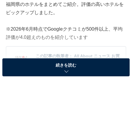
福岡県のホテルをまとめてご紹介。評価の高いホテルを
ピックアップしました。
※2026年6月時点でGoogleクチコミが500件以上、平均
評価が4.0超えのものを紹介しています
この記事の執筆者：
All About ニュース お買
いもの部
続きを読む
Amazonのセール商品から売れ筋ランキングまで、毎日のお買いも
のがもっと楽しく、もっとお得になる情報をお届け。編集部員によ
る独自レビューなど、ここでしか手に入らない情報も満載です。
...続きを読む
※本記事で紹介している商品の購入やサービスの利用により、売上の一部が
オールアバウトに還元されることがあります。
「脇田温泉 楠水閣」は多彩な露天風呂と美食が魅
力