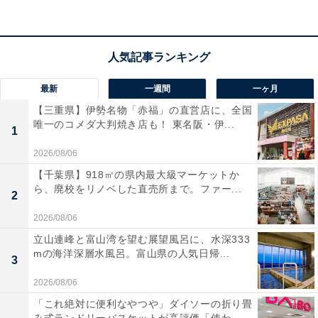
交通手段：JR九州篠栗駅よりタクシーで30分／JR九州
バス「楠水閣前」バス停より徒歩0分／九州自動車道
「若宮IC」よりお車で15分
料金
最新
一週間
一ヶ月
【三重県】伊勢名物「赤福」の直営店に、全国
大人1名（参考価格）：1万8150円
唯一のコメダ大判焼き店も！ 東名阪・伊...
1
※料金は公式Webサイト参考価格
※プラン・部屋により価格は変動します
2026/08/06
【千葉県】918㎡の県内最大級マーケットか
ら、廃校をリノベした直売所まで。ファー...
チェックイン・チェックアウト
2
チェックイン：15:00
2026/08/06
チェックアウト：10:00
立山連峰と富山湾を望む展望風呂に、水深333
mの海洋深層水風呂。富山県の人気日帰...
※プランにより時間が異なる可能性があります
3
2026/08/06
あわせて読みたい
「これ絶対に便利なやつや」ダイソーの折り畳
【福岡県の人気ホテル】「脇田温泉 楠水閣」