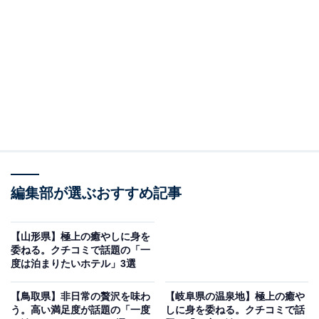
編集部が選ぶおすすめ記事
【山形県】極上の癒やしに身を
委ねる。クチコミで話題の「一
度は泊まりたいホテル」3選
脇田温泉 楠水閣（画像：「脇田温泉 楠水閣」公式Webサイトより）
「脇田温泉 楠水閣」は、犬鳴川のほとりに佇む「湯めぐ
【鳥取県】非日常の贅沢を味わ
【岐阜県の温泉地】極上の癒や
う。高い満足度が話題の「一度
しに身を委ねる。クチコミで話
りの宿」です。男女合わせて9種の露天風呂を楽しめる