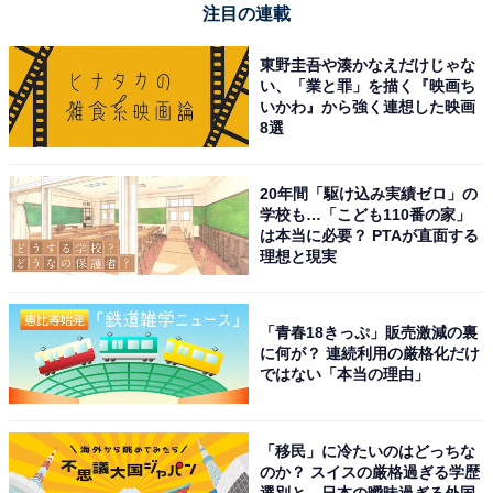
注目の連載
東野圭吾や湊かなえだけじゃな
い、「業と罪」を描く『映画ち
いかわ』から強く連想した映画
8選
ブラウン 電気シェーバー シリーズ3 電動 髭剃り メンズ
20年間「駆け込み実績ゼロ」の
3010s 3枚刃 水洗い/お風呂剃り可
学校も…「こども110番の家」
Amazonで見る
は本当に必要？ PTAが直面する
理想と現実
ブラウン「9360cc」
「青春18きっぷ」販売激減の裏
に何が？ 連続利用の厳格化だけ
ではない「本当の理由」
「移民」に冷たいのはどっちな
のか？ スイスの厳格過ぎる学歴
選別と、日本の曖昧過ぎる外国