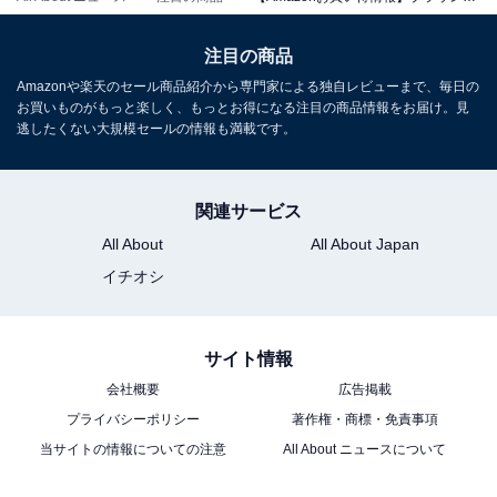
ブラウン「51-B7200cc-V」
注目の商品
Amazonや楽天のセール商品紹介から専門家による独自レビューまで、毎日の
お買いものがもっと楽しく、もっとお得になる注目の商品情報をお届け。見
逃したくない大規模セールの情報も満載です。
関連サービス
All About
All About Japan
BRAUN シェーバー 51-B7200cc-V ブラック
イチオシ
Amazonで見る
サイト情報
ブラウン「9567cc-V」
会社概要
広告掲載
プライバシーポリシー
著作権・商標・免責事項
当サイトの情報についての注意
All About ニュースについて