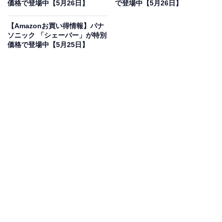
価格で登場中【5月26日】
で登場中【5月26日】
ブラウン ヒゲトリマー シリーズ7 シェーバー BT7420 男
性用 電動ヒゲトリマー ブラウン史上最高のPROブレード
【Amazonお買い得情報】パナ
搭載 40段階の長さ調整 プロ使用のスタイリング ツーブロ
ソニック 「シェーバー」が特別
ック対応 充電スタンド ポーチ ヒゲ型テンプレート 充電式
価格で登場中【5月25日】
一度の充電で100分稼働 コードレス 防水設計
Amazonで見る
ブラウンのシェーバー「BT7420」は現在16％オフの特
別価格・税込9080円販売中です。
この商品のおすすめポイントは？
ブラウン史上最高のPROブレードを搭載し、プロ並みの
スタイリングを自宅で叶えるヒゲトリマー「シリーズ
7」！ 40段階の細かな長さ調整が可能で、こだわりのヒ
ゲデザインからツーブロックの維持までこれ1台で思い
通りに仕上げられます。1回の充電で100分稼働するタフ