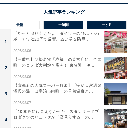
なバッテリーや、丸ごと水洗いできる防水設計も嬉しい
ポイントですね。
最新
一週間
一ヶ月
ユーザーからは「切れ味が抜群で綺麗に整う」「アタッ
「やっと巡り会えたよ」ダイソーの“ちいかわ
チメントが豊富で便利」と好評です。一方で、「調節ダ
ポーチ”が220円で反響。ぬい活＆防災...
1
イヤルが細かすぎて最初は慣れが必要」という声も。自
分好みのスタイルを自宅でキープしたい人や、1台でマ
2026/08/06
ルチにケアしたい人には、おすすめの商品といえそうで
【三重県】伊勢名物「赤福」の直営店に、全国
唯一のコメダ大判焼き店も！ 東名阪・伊...
す。
2
2026/08/06
あわせて読みたい
【京都府の人気スーパー銭湯】「宇治天然温泉
【Amazonお買い得情報】パナソニック「電
源氏の湯」は宇治市内唯一の天然温泉と...
3
動シェーバー」が特別価格で登場中【2月7
日】
2026/08/07
「1000円には見えなかった」スタンダードプ
ロダクツのリュックが「高見えする」の...
4