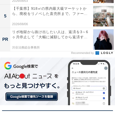
2026/08/03
【千葉県】918㎡の県内最大級マーケットか
ら、廃校をリノベした直売所まで。ファー...
5
2026/08/06
リボ地獄から抜け出したい人は、返済を3～6
ヶ月停止して『大幅に減額してから返済す...
PR
渋谷法務総合事務所
Recommended by
【今日チェックしたい】ブラウンの人気商品5選
ブラウン「3010s」