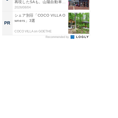
再現したSAも。山陽自動車
は和の
道...
が...
2026/08/04
2026/08/0
シェア別荘「COCO VILLA O
シェア別荘
wners」3選
wners
PR
PR
COCO VILLA on GOETHE
COCO VIL
Recommended by