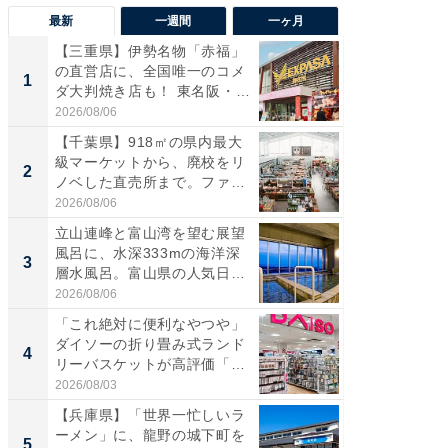
最新
一週間
一ヶ月
【三重県】伊勢名物「赤福」
【兵庫
の直営店に、全国唯一のコメ
ーメン
1
1
ダ大判焼き店も！ 東名阪・
再現した
伊...
道...
2026/08/06
2026/08/0
【千葉県】918㎡の県内最大
【三重
級マーケットから、廃校をリ
「鈴鹿天
2
2
ノベした直売所まで。ファ
は100
ー...
2026/08/06
2026/08/0
立山連峰と富山湾を望む展望
ステラ
風呂に、水深333mの海洋深
詰め放題
3
3
層水風呂。富山県の人気日
00円で「
帰...
2026/08/06
2026/08/0
「これ絶対に便利なやつや」
「ミニオ
ダイソーの折り畳み式ランド
ッグ！ 
4
4
リーバスケットが高評価「使
ど、夏限
わ...
2026/08/03
2026/08/0
【兵庫県】「世界一忙しいラ
【埼玉
ーメン」に、龍野の城下町を
「行田天
5
5