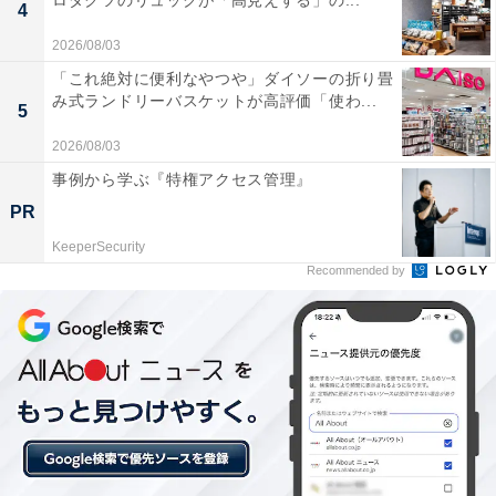
ロダクツのリュックが「高見えする」の...
4
2026/08/03
「これ絶対に便利なやつや」ダイソーの折り畳
み式ランドリーバスケットが高評価「使わ...
5
2026/08/03
事例から学ぶ『特権アクセス管理』
PR
KeeperSecurity
Recommended by
【今日チェックしたい】Pioneerの人気商品5選
Pioneer「MVH-3600」