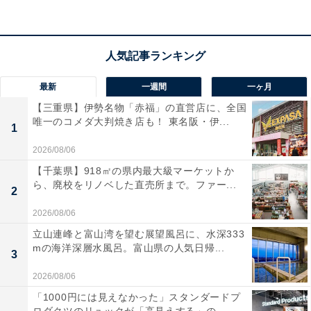
な口コミが寄せられています。
1DINサイズでDVDが観られる貴重な機種なので本
当に重宝しています
最新
一週間
一ヶ月
【三重県】伊勢名物「赤福」の直営店に、全国
唯一のコメダ大判焼き店も！ 東名阪・伊...
画質も音質も十分に綺麗で、長距離のドライブでも
1
子供たちが退屈しません
2026/08/06
【千葉県】918㎡の県内最大級マーケットか
ら、廃校をリノベした直売所まで。ファー...
2
前面にUSB端子があるおかげで、音楽の入替えや接
2026/08/06
続がとてもスムーズです
立山連峰と富山湾を望む展望風呂に、水深333
mの海洋深層水風呂。富山県の人気日帰...
3
2026/08/06
車内の限られたスペースで音楽も動画も存分に楽しみた
い人には、おすすめの商品といえそうです。
「1000円には見えなかった」スタンダードプ