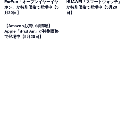
EarFun「オープンイヤーイヤ
HUAWEI「スマートウォッチ」
ホン」が特別価格で登場中【5
が特別価格で登場中【5月20
Pioneerのカーオーディオ「DVH-570」は現在20％オフ
月20日】
日】
の特別価格・税込1万6800円で販売中です。
【Amazonお買い得情報】
Apple「iPad Air」が特別価格
この商品のおすすめポイントは？
で登場中【5月20日】
1DINサイズというコンパクトさでありながら、CDや
USBだけでなく
DVDの再生にも対応した実力派メインユ
ニット
です。フロントに用意されたUSB端子やAUX端子
により、スマホやUSBメモリとの接続もスムーズ。別売
のモニターと繋げば、
車内が手軽にシアター空間へと早
変わり
するのも嬉しいですね！
Pioneerのカーオーディオ「DVH-570」の口コミは？
Pioneerのカーオーディオ「DVH-570」には以下のよう