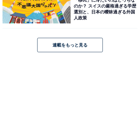
のか？ スイスの厳格過ぎる学歴
選別と、日本の曖昧過ぎる外国
人政策
連載をもっと見る
Pioneer カーナビ AVIC-RF722 楽ナビ 9インチ フローテ
ィング HD IPS 無料地図更新 フルセグ Bluetooth HDMI
カロッツェリア
Amazonで見る
Pioneer「DMH-SF600」