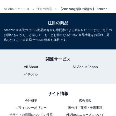
All About ニュース
注目の商品
【Amazonお買い得情報】Pioneer「カーオーディオ」が特別価格で登場中【5月22日】
Pioneer ディスプレイオーディオ DMH-SF600 9インチ フ
ローティング 1D ワイヤレス AppleCarPlay
注目の商品
AndroidAuto Buletooth カロッツェリア
Amazonや楽天のセール商品紹介から専門家による独自レビューまで、毎日の
Amazonで見る
お買いものがもっと楽しく、もっとお得になる注目の商品情報をお届け。見
逃したくない大規模セールの情報も満載です。
Pioneer「TS-G1010F」
関連サービス
All About
All About Japan
イチオシ
Pioneer スピーカー TS-G1010F 10cm ユニットスピーカ
サイト情報
ー デュアルコーン カロッツェリア
会社概要
広告掲載
Amazonで見る
プライバシーポリシー
著作権・商標・免責事項
当サイトの情報についての注意
All About ニュースについて