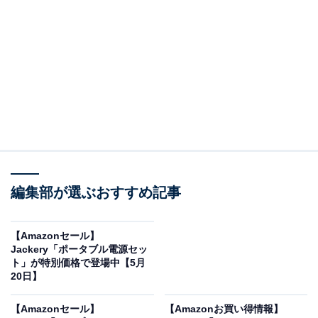
※以下のセール情報は5月22日20時現在のものです。値
段の変更、売り切れの場合もあります。
※本記事で紹介している商品の購入やサービスの利用により、売上の一部が
オールアバウトに還元されることがあります。
Pioneerの「カーオーディオ」が限定価格に！
20％オフで登場
編集部が選ぶおすすめ記事
【Amazonセール】
Jackery「ポータブル電源セッ
ト」が特別価格で登場中【5月
カロッツェリア(パイオニア) カーオーディオ DVH-570
20日】
1DIN CD/DVD/USB
Amazonで見る
【Amazonセール】
【Amazonお買い得情報】