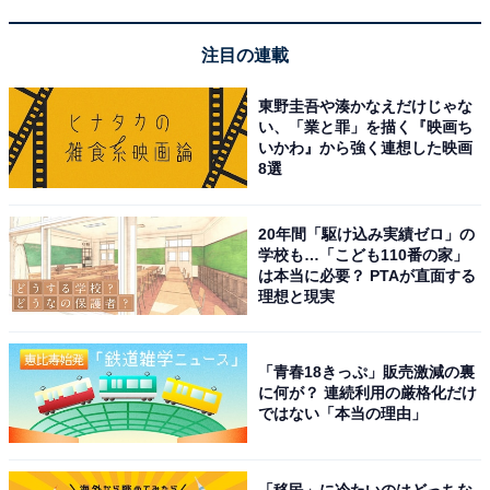
注目の連載
Pioneer カーオーディオ MVH-3600 1D メカレス USB
iPod iPhone AUX カロッツェリア
東野圭吾や湊かなえだけじゃな
Amazonで見る
い、「業と罪」を描く『映画ち
いかわ』から強く連想した映画
8選
Pioneer「DEH-5600」
20年間「駆け込み実績ゼロ」の
学校も…「こども110番の家」
は本当に必要？ PTAが直面する
理想と現実
Pioneer カーオーディオ DEH-5600 1D CD Bluetooth
USB iPod iPhone AUX DSP カロッツェリア
「青春18きっぷ」販売激減の裏
Amazonで見る
に何が？ 連続利用の厳格化だけ
ではない「本当の理由」
Pioneer「AVIC-RF722」
「移民」に冷たいのはどっちな