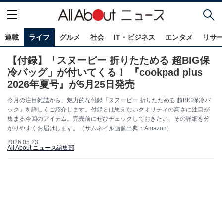
連載
ライフ
グルメ
社会
IT・ビジネス
エンタメ
リサ
【付録】「スヌーピー 折りたためる 超BIG保
冷バッグ」が付いてくる！ 『cookpad plus
2026年夏号』が5月25日発売
今月の注目雑誌から、魅力的な付録「スヌーピー 折りたためる 超BIG保冷バ
ッグ」を詳しくご紹介します。付録とは思えないクオリティの高さに注目が
集まる今回のアイテム。完売前にぜひチェックしておきたい、その詳細を分
かりやすくお届けします。（サムネイル画像出典：Amazon）
2026.05.23
All About ニュース編集部