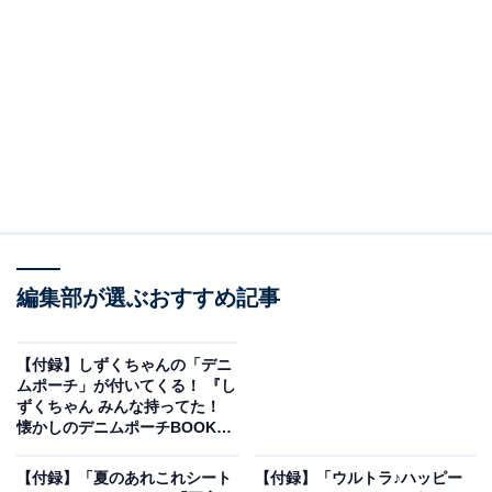
編集部が選ぶおすすめ記事
cookpad plus 2026年夏号（画像出典：Amazon）
扶桑社から5月25日に発売される『cookpad plus 2026年
【付録】しずくちゃんの「デニ
夏号』（税込1550円）。付録として、「スヌーピー 折り
ムポーチ」が付いてくる！ 『し
ずくちゃん みんな持ってた！
たためる 超BIG保冷バッグ」が付いてきます。
懐かしのデニムポーチBOOK』
が5月25日発売
【付録】「夏のあれこれシート
【付録】「ウルトラ♪ハッピー