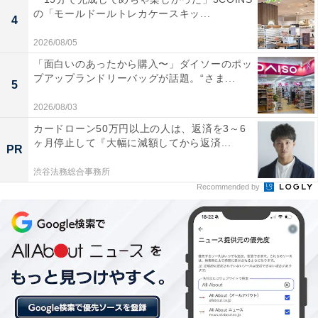
ンバーが大集合した、ファンには嬉しいオールスターデ
の「モールドールトレカケースキッ...
4
ザインとなっています。生地色はどんな装いにも合わせ
2026/08/05
やすい淡いパールグレーで、大人っぽく上品な仕上が
「面白いのあったから購入〜」ダイソーのポッ
り。内ポケットにも75周年記念のロゴが入っており、細
プアップランドリーバッグが話題。“さま...
5
部までこだわりが詰まった特別な一品です。
2026/08/03
カードローン50万円以上の人は、返済を3～6
ヶ月停止して『大幅に減額してから返済...
PR
渋谷法務総合事務所
Recommended by