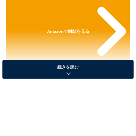
Amazonで雑誌を見る
続きを読む
※本記事で紹介している商品の購入やサービスの利用により、売上の一部が
オールアバウトに還元されることがあります。
『cookpad plus 2026年夏号』の「スヌーピー 折
りたためる 超BIG保冷バッグ」が見逃せない！