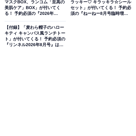
マスクBOX、ランコム「至高の
ラッキー♡ キラッキラ☆シール
美肌ケア」BOX」が付いてく
セット」が付いてくる！ 予約必
る！ 予約必須の『2026年
須の『ねーねー8月号臨時増刊
MAQUIA 8月号特別版』は6月
あ・ね～ね～』は6月22日発売
22日発売
【付録】「麦わら帽子のハロー
キティ キャンバス風ランチトー
ト」が付いてくる！ 予約必須の
『リンネル2026年8月号』は6
月19日発売
PEANUTS誕生75周年記念！オールスターが大集
合のキュートなデザイン