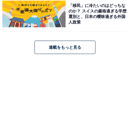
「移民」に冷たいのはどっちな
のか？ スイスの厳格過ぎる学歴
選別と、日本の曖昧過ぎる外国
人政策
スヌーピー 折りたためる 超BIG保冷バッグ（画像出典：Amazon）
サイズは約幅45×高さ35×マチ14.5cmと、A3サイズも余
連載をもっと見る
裕で入る大きさ。耐荷重は10kgあり、マチも十分なので
2Lのペットボトルなら5本入る大容量仕様です。さら
に、保冷バッグを内側にコンパクトに折りたためば、内
ポケットへ本体をスリムに収納でき、手軽に持ち運べる
のもうれしいポイント。ファスナー付きで、肩掛けでき
る長さの持ち手も備わっており、この夏のお買い物に大
活躍してくれること間違いなしです。