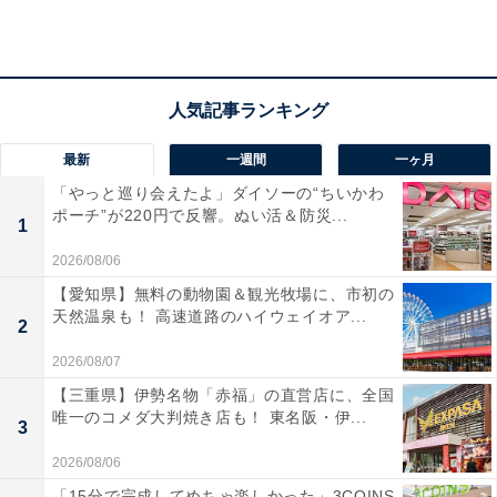
最新
一週間
一ヶ月
「やっと巡り会えたよ」ダイソーの“ちいかわ
ポーチ”が220円で反響。ぬい活＆防災...
1
2026/08/06
【愛知県】無料の動物園＆観光牧場に、市初の
天然温泉も！ 高速道路のハイウェイオア...
2
2026/08/07
【三重県】伊勢名物「赤福」の直営店に、全国
スヌーピー 折りたためる 超BIG保冷バッグ（画像出典：Amazon）
唯一のコメダ大判焼き店も！ 東名阪・伊...
3
ピーナッツ誕生75周年記念のアートがデザインされた、
2026/08/06
スヌーピーの保冷バッグが雑誌付録として初登場！75メ
「15分で完成してめちゃ楽しかった」3COINS