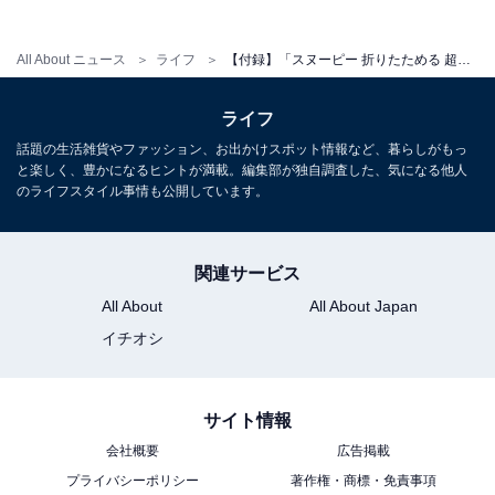
Amazonで雑誌を見る
All About ニュース
ライフ
【付録】「スヌーピー 折りたためる 超BIG保冷バッグ」が付いてくる！ 『cookpad plus 2026年夏号』が5月25日発売
ライフ
話題の生活雑貨やファッション、お出かけスポット情報など、暮らしがもっ
と楽しく、豊かになるヒントが満載。編集部が独自調査した、気になる他人
のライフスタイル事情も公開しています。
※掲載されている情報は記事公開時のものです。あらか
じめご了承ください。
関連サービス
また、記事中の商品を購入すると、売上の一部がオール
All About
All About Japan
アバウトに還元されることがあります
イチオシ
こちらもおすすめ
サイト情報
【付録】ランコム「至高の美肌ケアBOX」が付
会社概要
広告掲載
いてくる！ 予約必須の『2026年MAQUIA 8月号
増刊』は6月22日発売
プライバシーポリシー
著作権・商標・免責事項