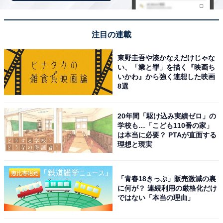
A3サイズも余裕で入る大容量＆折りたたみ可能で
注目の連載
持ち運びもラクラク
東野圭吾や湊かなえだけじゃな
い、「業と罪」を描く『映画ち
いかわ』から強く連想した映画
8選
20年間「駆け込み実績ゼロ」の
学校も…「こども110番の家」
は本当に必要？ PTAが直面する
理想と現実
「青春18きっぷ」販売激減の裏
に何が？ 連続利用の厳格化だけ
ではない「本当の理由」