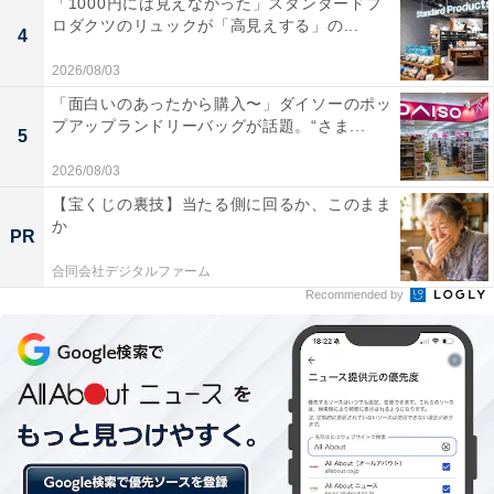
「1000円には見えなかった」スタンダードプ
ロダクツのリュックが「高見えする」の...
4
2：男鹿温泉郷（秋田県男鹿市）
2026/08/03
「面白いのあったから購入〜」ダイソーのポッ
プアップランドリーバッグが話題。“さま...
5
2026/08/03
【宝くじの裏技】当たる側に回るか、このまま
か
PR
合同会社デジタルファーム
Recommended by
男鹿温泉郷（写真はイメージです）