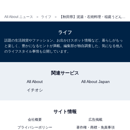
All About ニュース
ライフ
【秋田県】泥湯・石焼料理・稲庭うどんも楽しめる。個性派な温泉地3選【小安峡秋の宮・男鹿・秋田八幡平】
ライフ
話題の生活雑貨やファッション、お出かけスポット情報など、暮らしがもっ
と楽しく、豊かになるヒントが満載。編集部が独自調査した、気になる他人
のライフスタイル事情も公開しています。
関連サービス
All About
All About Japan
イチオシ
秋田八幡平温泉郷（写真はイメージです）
サイト情報
八幡平国立公園の雄大な自然に抱かれた秋田八幡平（あ
会社概要
広告掲載
きたはちまんたい）温泉郷は、開湯から300年以上の歴
プライバシーポリシー
著作権・商標・免責事項
史を持つ「後生掛（ごしょうがけ）温泉」や子宝の湯