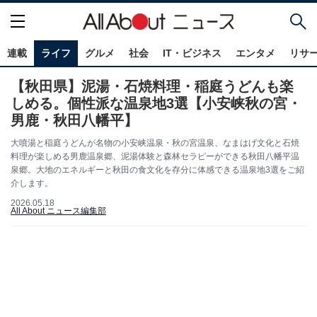
連載
ライフ
グルメ
社会
IT・ビジネス
エンタメ
リサ
【秋田県】泥湯・石焼料理・稲庭うどんも楽
しめる。個性派な温泉地3選【小安峡秋の宮・
男鹿・秋田八幡平】
大噴湯と稲庭うどんが名物の小安峡温泉・秋の宮温泉、なまはげ文化と石焼
料理が楽しめる男鹿温泉郷、泥湯体験と森林セラピーができる秋田八幡平温
泉郷。大地のエネルギーと秋田の食文化を存分に体感できる温泉地3選をご紹
介します。
2026.05.18
All About ニュース編集部