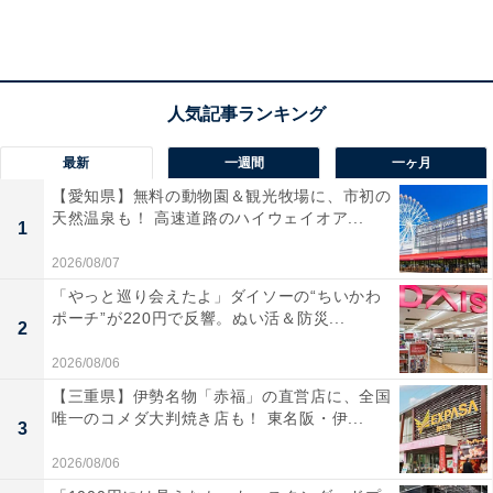
小安峡温泉周辺にある旅館・ホテルを楽天トラベルで見る
秋の宮温泉周辺にある旅館・ホテルを楽天トラベルで見る
最新
一週間
一ヶ月
【愛知県】無料の動物園＆観光牧場に、市初の
天然温泉も！ 高速道路のハイウェイオア...
1
2026/08/07
「やっと巡り会えたよ」ダイソーの“ちいかわ
ポーチ”が220円で反響。ぬい活＆防災...
2
2026/08/06
【三重県】伊勢名物「赤福」の直営店に、全国
唯一のコメダ大判焼き店も！ 東名阪・伊...
3
2026/08/06