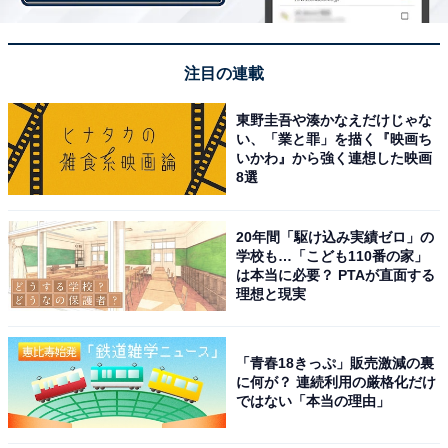
男鹿半島の北部に位置する男鹿温泉郷は、坂上田村麻呂
が発見したと伝わる1000年以上の歴史を誇る古湯です。
江戸時代の温泉番付では最高位に次ぐ「東の小結」に選
注目の連載
ばれた名湯で、塩分を含む塩化物泉は保温効果が高く
東野圭吾や湊かなえだけじゃな
「熱の湯」とも呼ばれています。
い、「業と罪」を描く『映画ち
いかわ』から強く連想した映画
8選
この地を訪れたならユネスコ無形文化遺産「ナマハゲ文
化」をぜひ体感してください。「なまはげ館」「男鹿真
山伝承館」でナマハゲの歴史や乱入体験が楽しめ、「な
20年間「駆け込み実績ゼロ」の
学校も…「こども110番の家」
まはげ太鼓」の勇壮な公演も圧巻です。
は本当に必要？ PTAが直面する
理想と現実
グルメの目玉は漁師料理を再現した「石焼料理」で、真
っ赤に熱した小石を魚介の入った桶に放り込む豪快な演
「青春18きっぷ」販売激減の裏
出が五感を刺激します。紅ずわいがにや新鮮な海の幸、
に何が？ 連続利用の厳格化だけ
ではない「本当の理由」
特産の男鹿梨も楽しめます。