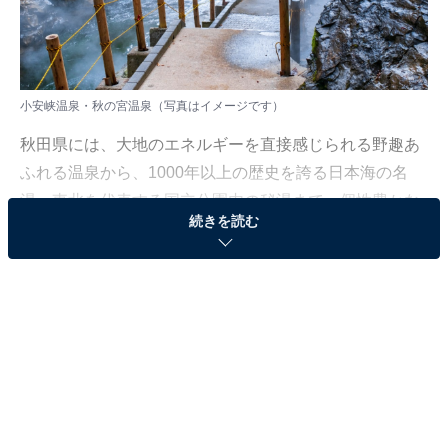
小安峡温泉・秋の宮温泉（写真はイメージです）
秋田県には、大地のエネルギーを直接感じられる野趣あ
ふれる温泉から、1000年以上の歴史を誇る日本海の名
湯、東北を代表する国立公園内の秘湯まで、個性豊かな
続きを読む
温泉地がそろっています。
※本記事で紹介している商品の購入やサービスの利用により、売上の一部が
オールアバウトに還元されることがあります。
1：小安峡温泉・秋の宮温泉（秋田県湯沢市）
湯沢市に位置する小安峡温泉と秋の宮温泉は、近接した
2つの個性豊かな温泉地です。奈良時代に行基によって
発見されたと伝わる秋田県内最古の温泉郷・秋の宮温泉