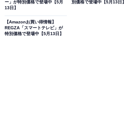
ー」が特別価格で登場中【5月
別価格で登場中【5月13日】
ゴールド 日本製 強力パワー290W 軽量 自走式
13日】
Amazonで見る
【Amazonお買い得情報】
REGZA「スマートテレビ」が
特別価格で登場中【5月13日】
日立の掃除機「CV-SP300M N」は現在32％オフの特別
価格・税込2万9085円販売中です。
この商品のおすすめポイントは？
日立の「パワかる」は、本体質量わずか2.5kgという軽さ
と、吸込仕事率290Wの強力なパワーを両立した日本製
サイクロンです。緑色のLEDライトが微細なゴミを浮か
び上がらせる「ごみくっきりライト」を搭載し、見逃し
がちな汚れも一目瞭然。自走機能付きのヘッドで軽い力
ですいすい進み、捕集率99.999%のクリーンな排気も魅
力です。日々の掃除がぐっと軽やかになりますね！