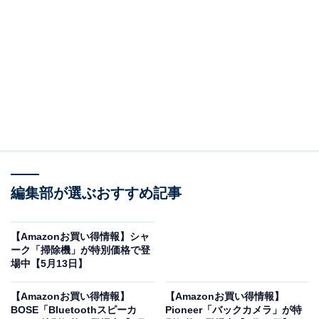
※以下のセール情報は5月16日13時現在のものです。値
段の変更、売り切れの場合もあります。
※本記事で紹介している商品の購入やサービスの利用により、売上の一部が
オールアバウトに還元されることがあります。
日立の「掃除機」が限定価格に！ 32％オフで登場
編集部が選ぶおすすめ記事
【Amazonお買い得情報】シャ
ーク「掃除機」が特別価格で登
場中【5月13日】
【Amazonお買い得情報】
【Amazonお買い得情報】
BOSE「Bluetoothスピーカ
Pioneer「バックカメラ」が特
日立 掃除機 パワかる サイクロン式 CV-SP300M N ライト