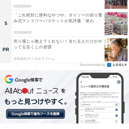
2026/08/04
「これ絶対に便利なやつや」ダイソーの折り畳
【今日チェックしたい】日立の人気商品5選
み式ランドリーバスケットが高評価「使わ...
5
2026/08/03
日立「PV-BL3J」
売り場じゃ教えてくれない！当たる人だけがや
ってる宝くじの習慣
PR
合同会社デジタルファーム
Recommended by
日立 掃除機コードレス スティッククリーナー 軽量 1.1Kg
自走式 LEDライト PV-BL3J ラクかるスティック 日本製
シャンパンゴールド ハンディクリーナー スタンド付き
Amazonで見る