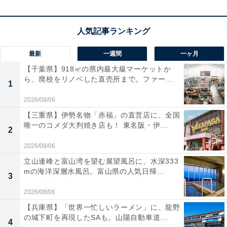
ユーザーからは「ライトのおかげで掃除のやりがいがあ
る」「驚くほど軽い」と好評です。一方で、「ダストケ
ースが小さめでゴミ捨て頻度が高い」という声も。軽さ
と強力な吸引力を両立させたい人や、部屋の隅々まで清
最新
一週間
一ヶ月
潔に保ちたい人は、購入を検討してみてもよいかもしれ
【千葉県】918㎡の県内最大級マーケットか
ません。
ら、廃校をリノベした直売所まで。ファー...
1
2026/08/06
【三重県】伊勢名物「赤福」の直営店に、全国
唯一のコメダ大判焼き店も！ 東名阪・伊...
2
2026/08/06
立山連峰と富山湾を望む展望風呂に、水深333
mの海洋深層水風呂。富山県の人気日帰...
3
2026/08/06
【兵庫県】「世界一忙しいラーメン」に、龍野
の城下町を再現したSAも。山陽自動車道...
4