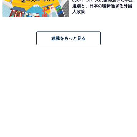
選別と、日本の曖昧過ぎる外国
人政策
日立(HITACHI) 掃除機 ごみダッシュ サイクロン式 日本製
強烈パワー620W お手入れ簡単 CV-SF80A A ブルー
Amazonで見る
連載をもっと見る
日立「PV-BL1C4 W」
日立 掃除機 コードレス スティッククリーナー PV-BL1C4
W ホワイト 日本製 小型 軽量 自走式
Amazonで見る