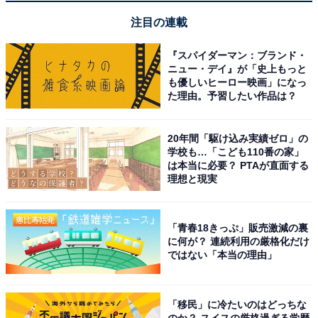
日立「PKV-BK50L V」
注目の連載
『スパイダーマン：ブランド・
ニュー・デイ』が「史上もっと
も優しいヒーロー映画」になっ
た理由。予習したい作品は？
20年間「駆け込み実績ゼロ」の
学校も…「こども110番の家」
日立 掃除機 紙パック式 コードレス スティッククリーナー
は本当に必要？ PTAが直面する
簡単ごみ捨て PKV-BK50L V ライトラベンダー 日本製 紙
理想と現実
パック 自走式 ハンディクリーナー スタンド付き
Amazonで見る
「青春18きっぷ」販売激減の裏
に何が？ 連続利用の厳格化だけ
ではない「本当の理由」
日立「CV-SF80A A」
「移民」に冷たいのはどっちな
のか？ スイスの厳格過ぎる学歴