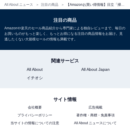
All About ニュース
注目の商品
【Amazonお買い得情報】日立「掃除機」が特別価格で登場中【5月16日】
注目の商品
日立「CV-KV70M W」
Amazonや楽天のセール商品紹介から専門家による独自レビューまで、毎日の
お買いものがもっと楽しく、もっとお得になる注目の商品情報をお届け。見
逃したくない大規模セールの情報も満載です。
関連サービス
All About
All About Japan
イチオシ
日立 掃除機 紙パック式 日本製 CV-KV70M W ホワイト 小
型 軽量 強烈パワー600W
Amazonで見る
サイト情報
会社概要
広告掲載
プライバシーポリシー
著作権・商標・免責事項
当サイトの情報についての注意
All About ニュースについて