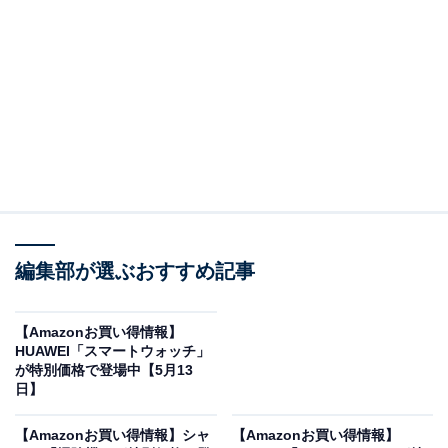
※以下のセール情報は5月14日17時45分現在のもので
す。値段の変更、売り切れの場合もあります。
※本記事で紹介している商品の購入やサービスの利用により、売上の一部が
オールアバウトに還元されることがあります。
編集部が選ぶおすすめ記事
ハイコーキの「インパクトレンチセット」が“今だ
け”の限定価格に！ 11％オフで登場
【Amazonお買い得情報】
HUAWEI「スマートウォッチ」
が特別価格で登場中【5月13
日】
【Amazonお買い得情報】シャ
【Amazonお買い得情報】