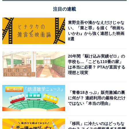
大容量バッテリーとのセットなので、一日中現場で
使っても余裕があります。Bluetooth搭載バッテリー
注目の連載
なので、工具のカスタマイズが手軽にできる点も気
東野圭吾や湊かなえだけじゃな
に入っています
い、「業と罪」を描く『映画ち
いかわ』から強く連想した映画
8選
DIYの枠を超えて本格的な整備・補修作業を行う人や、
最新のマルチボルト蓄電池を揃えてハイパワーなコード
20年間「駆け込み実績ゼロ」の
学校も…「こども110番の家」
レス環境を構築したい人には、最高におすすめのセット
は本当に必要？ PTAが直面する
です。
理想と現実
あわせて読みたい
「青春18きっぷ」販売激減の裏
【Amazonお買い得情報】ゼンハイザー「ワ
に何が？ 連続利用の厳格化だけ
イヤレスイヤホン」が特別価格で登場中【5
ではない「本当の理由」
月12日】
「移民」に冷たいのはどっちな
のか？ スイスの厳格過ぎる学歴