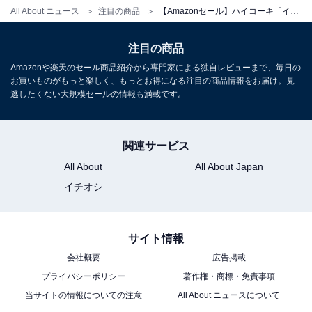
All About ニュース
注目の商品
【Amazonセール】ハイコーキ「インパクトレンチセット」が特別価格で登場中【5月14日】
注目の商品
Amazonや楽天のセール商品紹介から専門家による独自レビューまで、毎日の
HiKOKI(ハイコーキ) USB対応充電器 14.4V 18V マルチボ
お買いものがもっと楽しく、もっとお得になる注目の商品情報をお届け。見
ルト対応 UC18DA
逃したくない大規模セールの情報も満載です。
Amazonで見る
関連サービス
ハイコーキ「RB36DC」
All About
All About Japan
イチオシ
サイト情報
会社概要
広告掲載
プライバシーポリシー
著作権・商標・免責事項
当サイトの情報についての注意
All About ニュースについて
HiKOKI(ハイコーキ) 36V 充電式 ブロワ RB36DC 大風量
ターボモード 蓄電池・充電器別売 RB36DC(NN)