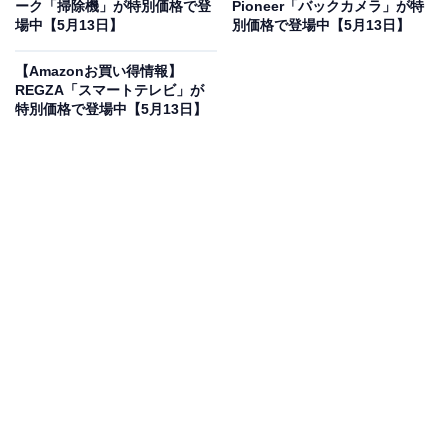
ーク「掃除機」が特別価格で登
Pioneer「バックカメラ」が特
場中【5月13日】
別価格で登場中【5月13日】
【Amazonお買い得情報】
【セット買い】【Amazon.co.jp限定】 HiKOKI(ハイコー
REGZA「スマートテレビ」が
キ) 36V充電式インパクトレンチ WR36DH(XPSZ) + マル
特別価格で登場中【5月13日】
チボルト蓄電池 BSL36B18X
Amazonで見る
ハイコーキのインパクトレンチセット「WR36DH＋
BSL36B18X」は現在11％オフの特別価格・税込5万5500
円で販売中。タイムセールの終了時期は明らかにされて
おらず、
在庫がなくなり次第終了する可能性もありま
す
。
この商品のおすすめポイントは？
パワーとコンパクトさを高次元で両立させた、