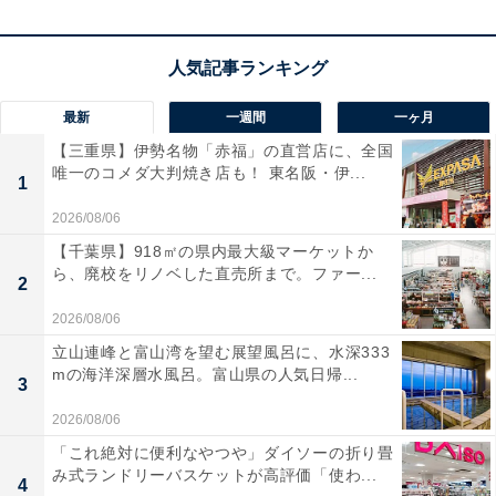
HiKOKI（ハイコーキ）のフラッグシップ36Vインパクト
レンチ「WR36DH」
に、大容量なマルチボルト蓄電池が
追加されたAmazon.co.jp限定のセットです。最大緩めト
ルクは
600N・m
を誇り、乗用車のタイヤ交換から工事現
最新
一週間
一ヶ月
場のボルト締めまで、ストレスなくスピーディーにこな
【三重県】伊勢名物「赤福」の直営店に、全国
せます。
唯一のコメダ大判焼き店も！ 東名阪・伊...
1
2026/08/06
さらに、ボルトの締め過ぎを防ぐ「オートストップ機
【千葉県】918㎡の県内最大級マーケットか
能」や、緩めすぎる前に自動停止・減速する「オートス
ら、廃校をリノベした直売所まで。ファー...
2
ロー機能」など、
作業の失敗を防ぐインテリジェントな
2026/08/06
機能
が満載。セットに含まれる「BSL36B18X」は、従
来よりもさらに高出力かつタフになった蓄電池で、連続
立山連峰と富山湾を望む展望風呂に、水深333
mの海洋深層水風呂。富山県の人気日帰...
作業でもパワーが落ちにくいのが魅力です。プロの現場
3
を支える機動力と信頼性を、これ以上ない構成で手に入
2026/08/06
れられるパッケージですね！
「これ絶対に便利なやつや」ダイソーの折り畳
み式ランドリーバスケットが高評価「使わ...
4