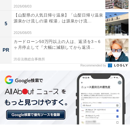
ハイコーキ「WR36DH＋BSL36B18X」の口コミは？
2026/08/03
ハイコーキ「WR36DH＋BSL36B18X」には以下のよう
【山梨県の人気日帰り温泉】「山梨日帰り温泉
源泉かけ流しの湯 桜湯」は源泉かけ流...
な口コミが寄せられています。
5
2026/08/05
驚くほどパワフルです。今まで苦労していた錆びつ
カードローン50万円以上の人は、返済を3～6
いたボルトも、これを使えば一瞬で緩みました。本
ヶ月停止して『大幅に減額してから返済...
PR
体が短いので狭い場所でも取り回しが良いです
渋谷法務総合事務所
Recommended by
オートストップ機能が秀逸で、ホイールナットの締
め付け時に安心感があります。スマホアプリと連動
して自分好みに感度を細かく設定できるのも便利で
すね