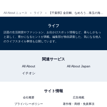
こちらもおすすめ
【千葉県】「美味しい海の幸が食べられる」グ
All About ニュース
ライフ
【千葉県】金目鯛、なめろう…珠玉の海鮮グルメを堪能！ 外房・銚子エリアの温泉地3選【小湊・鴨川・犬吠埼】
ルメと海が堪能できる「小湊温泉」の魅力と
は？
ライフ
話題の生活雑貨やファッション、お出かけスポット情報など、暮らしがもっ
と楽しく、豊かになるヒントが満載。編集部が独自調査した、気になる他人
のライフスタイル事情も公開しています。
関連サービス
All About
All About Japan
イチオシ
サイト情報
会社概要
広告掲載
プライバシーポリシー
著作権・商標・免責事項