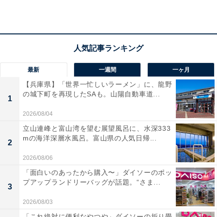
がそろう温泉地です。
グルメの代名詞は近海で獲れる金目鯛で、煮つけ・刺
身・しゃぶしゃぶなど、多彩な調理法で楽しめます。伊
勢海老やアワビを使った豪華な海鮮料理のほか、地元の
最新
一週間
一ヶ月
魚介を盛り合わせた名物「おらが丼」もぜひ味わいたい
【兵庫県】「世界一忙しいラーメン」に、龍野
の城下町を再現したSAも。山陽自動車道...
一品です。
1
2026/08/04
周辺では、「鴨川シーワールド」でのシャチやイルカの
立山連峰と富山湾を望む展望風呂に、水深333
パフォーマンス観覧、「大山千枚田」の棚田絶景散策な
mの海洋深層水風呂。富山県の人気日帰...
2
どが定番観光コースです。水平線から昇る朝日を望みな
2026/08/06
がらの露天風呂も、鴨川温泉ならではのぜいたくなひと
「面白いのあったから購入〜」ダイソーのポッ
ときです。
プアップランドリーバッグが話題。“さま...
3
2026/08/03
鴨川温泉周辺にある旅館・ホテルを楽天トラベルで見る
「これ絶対に便利なやつや」ダイソーの折り畳