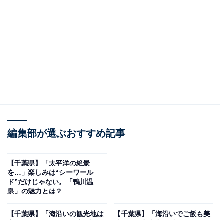
ろう温泉地です。
グルメの目玉はなんといっても房総名物「あじのなめろ
う」で、その日水揚げされたアジをみそや薬味とともに
たたいた一品は鮮度が命。さらに金目鯛の姿煮や大ぶり
のエビフライも宿の定番料理として評判です。
国の特別天然記念物に指定された「鯛の浦」では、真鯛
が浅瀬に群れる珍しい光景も見られます。
編集部が選ぶおすすめ記事
周辺は、「誕生寺」への参拝や「鯛の浦」の遊覧船体験
と温泉を組み合わせたコースが定番。新鮮な魚介が豊富
【千葉県】「太平洋の絶景
な地元の朝市なども旅の楽しみのひとつです。
を…」楽しみは“シーワール
ド”だけじゃない。「鴨川温
泉」の魅力とは？
小湊温泉周辺にある旅館・ホテルを楽天トラベルで見る
【千葉県】「海沿いの観光地は
【千葉県】「海沿いでご飯も美