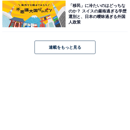
「移民」に冷たいのはどっちな
のか？ スイスの厳格過ぎる学歴
犬吠埼温泉周辺のホテル・旅館を楽天トラベルで見る
選別と、日本の曖昧過ぎる外国
人政策
※掲載されている情報は記事公開時のものです。あらか
じめご了承ください。また、記事中の宿泊プランを予約
連載をもっと見る
すると、売上の一部がオールアバウトに還元されること
があります。
この記事の執筆者：
All About ニュース編集
部
「All About ニュース」は、ネットの話題から世の中の動きまで、暮
らしの中にあふれる「なぜ？」「どうして？」を分かりやすく伝え
るAll About発のニュースメディアです。お金や仕事、恋愛、ITに関
...続きを読む
する疑問に対して専門家が分かりやすく回答するほか、エンタメ情
報やSNSで話題のトピックスを紹介しています。