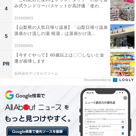
み式ランドリーバスケットが高評価「使わ...
4
2026/08/03
【山梨県の人気日帰り温泉】「山梨日帰り温泉
源泉かけ流しの湯 桜湯」は源泉かけ流...
5
2026/08/05
【今すぐやって】60歳以上は〇〇しないと金
運が崩壊します
PR
合同会社デジタルファーム
Recommended by
3：犬吠埼温泉（千葉県銚子市）
太平洋に突き出た岬に広がる犬吠埼（いぬぼうさき）温