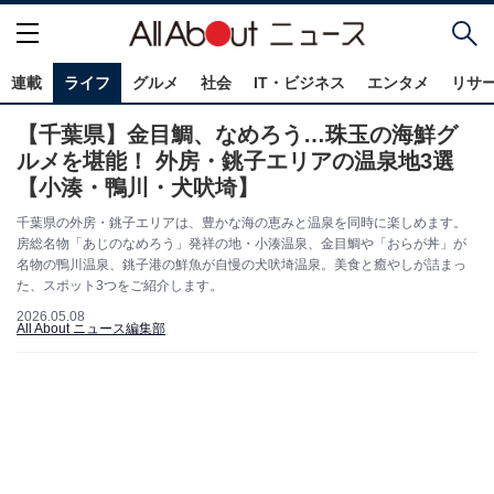
連載
ライフ
グルメ
社会
IT・ビジネス
エンタメ
リサ
【千葉県】金目鯛、なめろう…珠玉の海鮮グ
ルメを堪能！ 外房・銚子エリアの温泉地3選
【小湊・鴨川・犬吠埼】
千葉県の外房・銚子エリアは、豊かな海の恵みと温泉を同時に楽しめます。
房総名物「あじのなめろう」発祥の地・小湊温泉、金目鯛や「おらが丼」が
名物の鴨川温泉、銚子港の鮮魚が自慢の犬吠埼温泉。美食と癒やしが詰まっ
た、スポット3つをご紹介します。
2026.05.08
All About ニュース編集部