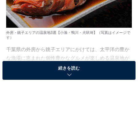
外房・銚子エリアの温泉地3選【小湊・鴨川・犬吠埼】（写真はイメージで
す）
千葉県の外房から銚子エリアにかけては、太平洋の豊か
な漁場に恵まれた個性豊かなグルメが楽しめる温泉地が
そろっています。房総ならではの海の幸と名物料理とと
続きを読む
もに楽しめる3つの温泉地をご紹介します。
※本記事で紹介している商品の購入やサービスの利用により、売上の一部が
オールアバウトに還元されることがあります。
1：小湊温泉（千葉県鴨川市）
日蓮聖人の生誕地として知られる鴨川市・小湊に湧く小
湊温泉は、柔らかな「美肌の湯」と新鮮な地魚料理がそ