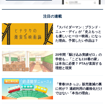
泉は、圧倒的なオーシャンビューの露天風呂と、銚子港
直送の鮮度抜群な魚介料理がそろうリゾート温泉地で
注目の連載
す。
『スパイダーマン：ブランド・
銚子は「金目鯛」「イワシ」の水揚げで全国的に名高
ニュー・デイ』が「史上もっと
も優しいヒーロー映画」になっ
く、宿での鮮魚料理はもちろん、温泉街周辺の食堂でも
た理由。予習したい作品は？
新鮮な海の幸を気軽に堪能できます。
20年間「駆け込み実績ゼロ」の
江戸時代から続く伝統の「銚子醤油」を使った料理や、
学校も…「こども110番の家」
は本当に必要？ PTAが直面する
銚子電鉄の名物「ぬれ煎餅」もはずせません。
理想と現実
周辺は、99段の階段を登った先の絶景が広がる「犬吠埼
灯台」やレトロな車両が魅力の「銚子電鉄」の鉄道旅な
「青春18きっぷ」販売激減の裏
に何が？ 連続利用の厳格化だけ
ど、観光も充実。地球の丸さを実感できる水平線を眺め
ではない「本当の理由」
ながらの入浴は、犬吠埼ならではの体験です。