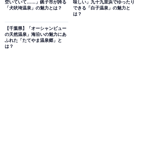
空いていて……」銚子市が誇る
味しい」九十九里浜でゆったり
「犬吠埼温泉」の魅力とは？
できる「白子温泉」の魅力と
は？
【千葉県】「オーシャンビュー
の天然温泉」海沿いの魅力にあ
ふれた「たてやま温泉郷」と
は？
2：鴨川温泉（千葉県鴨川市）
2003年開湯の「なぎさの湯」で知られる鴨川温泉は、ほ
んのり硫黄が香るなめらかな湯と、外房の豊かな海の幸