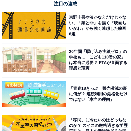
注目の連載
臨場感あふれる映画体験を自宅で手軽に実現したい人
や、配線の美しさにもこだわりたい人には、おすすめの
東野圭吾や湊かなえだけじゃな
商品といえそうです。
い、「業と罪」を描く『映画ち
いかわ』から強く連想した映画
8選
20年間「駆け込み実績ゼロ」の
学校も…「こども110番の家」
は本当に必要？ PTAが直面する
理想と現実
「青春18きっぷ」販売激減の裏
に何が？ 連続利用の厳格化だけ
ではない「本当の理由」
「移民」に冷たいのはどっちな
のか？ スイスの厳格過ぎる学歴
【今日チェックしたい】JBLの人気商品5選
選別と、日本の曖昧過ぎる外国