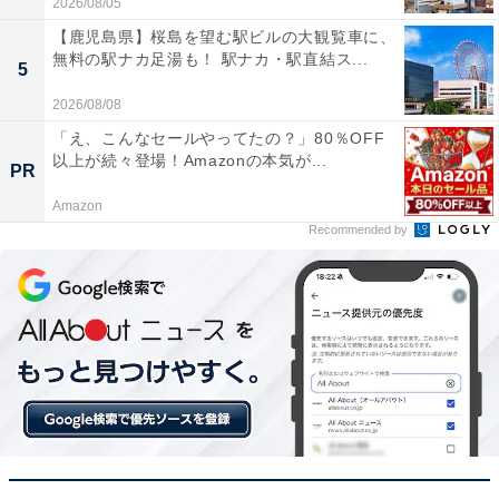
2026/08/05
【鹿児島県】桜島を望む駅ビルの大観覧車に、
後ろにスピーカーを置くだけで音に包まれる感覚が
無料の駅ナカ足湯も！ 駅ナカ・駅直結ス...
5
凄く、配線の手間も一切ないので設置がとてもスム
2026/08/08
ーズでした
「え、こんなセールやってたの？」80％OFF
以上が続々登場！Amazonの本気が...
PR
Amazon
サブウーファーから響く重低音の質が非常に高く、
Recommended by
映画の爆発シーンやライブの臨場感が劇的にアップ
して感動しています
Wi-Fi経由での音楽再生が想像以上に便利で、映画鑑
賞以外でも毎日リビングで高精細なサウンドを楽し
めています