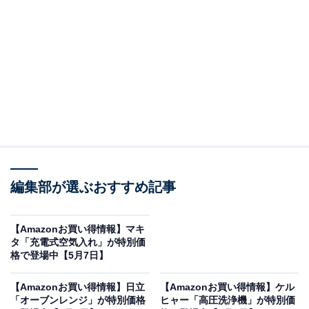
※以下のセール情報は5月9日15時30分現在のものです。
値段の変更、売り切れの場合もあります。
この記事の執筆者：
All About ニュース お買
いもの部
編集部が選ぶおすすめ記事
Amazonのセール商品から売れ筋ランキングまで、毎日のお買いも
のがもっと楽しく、もっとお得になる情報をお届け。編集部員によ
る独自レビューなど、ここでしか手に入らない情報も満載です。
...続きを読む
【Amazonお買い得情報】マキ
タ「充電式空気入れ」が特別価
※本記事で紹介している商品の購入やサービスの利用により、売上の一部が
格で登場中【5月7日】
オールアバウトに還元されることがあります。
【Amazonお買い得情報】日立
【Amazonお買い得情報】ケル
JBLの「サウンドバー」が限定価格に！ 10％オフ
「オーブンレンジ」が特別価格
ヒャー「高圧洗浄機」が特別価