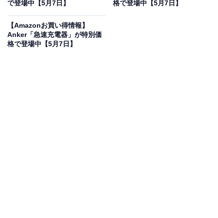
で登場
で登場中【5月7日】
格で登場中【5月7日】
【Amazonお買い得情報】
Anker「急速充電器」が特別価
格で登場中【5月7日】
JBL BAR 800 [VGP 2025金賞受賞] Dolby Atmos
5.1.2ch 720W サウンドバー ワイヤレス サラウンド
eARC HDMI Wi-Fi リアスピーカー & ワイヤレスサブウー
ファー JBLBAR800PROBLKJN
Amazonで見る
JBLのサウンドバー「BAR 800」は現在10％オフの特別
価格・税込8万9991円で販売中です。
この商品のおすすめポイントは？