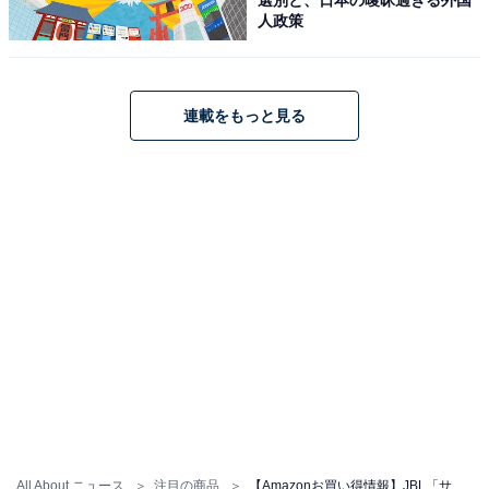
人政策
JBL「BAR 1000」
連載をもっと見る
JBL BAR 1000 サウンドバー/7.1.4ch完全ワイヤレスサラ
ウンド/Dolby Atmos/DTS:X/eARC対応/ブラック
JBLBAR1000PROBLKJN
Amazonで見る
JBL「BAR 1300M2」
All About ニュース
注目の商品
【Amazonお買い得情報】JBL「サウンドバー」が特別価格で登場中【5月9日】