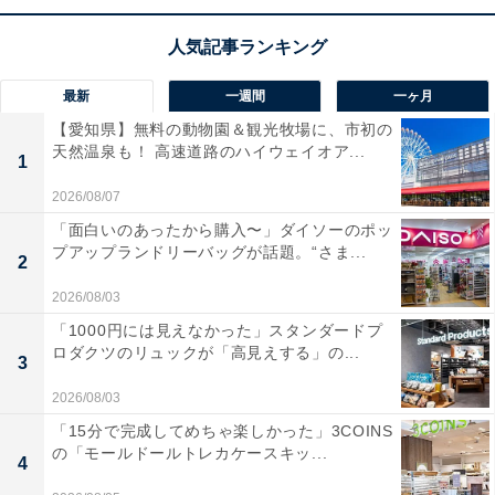
充電式の脱着型リアスピーカー
により、ケーブル不要で
本物のサラウンド空間を作れるのが最大の魅力です。
最新
一週間
一ヶ月
5.1.2chの立体音響と最大出力720W
のパワーが、映像の
【愛知県】無料の動物園＆観光牧場に、市初の
世界へ一気に引き込んでくれますね。天井からの反射を
天然温泉も！ 高速道路のハイウェイオア...
1
利用したDolby Atmosの臨場感は、まさに映画館そのも
のです！
2026/08/07
「面白いのあったから購入〜」ダイソーのポッ
プアップランドリーバッグが話題。“さま...
25cm径の大型サブウーファー
が放つ深みのある重低音
2
も、JBLならではの圧倒的な迫力。Wi-Fi内蔵で音楽スト
2026/08/03
リーミングも高音質で楽しめ、これ1台でリビングが極
「1000円には見えなかった」スタンダードプ
上のエンターテインメント空間へと進化します。
ロダクツのリュックが「高見えする」の...
3
2026/08/03
JBLのサウンドバー「BAR 800」の口コミは？
「15分で完成してめちゃ楽しかった」3COINS
JBLのサウンドバー「BAR 800」には以下のような口コ
の「モールドールトレカケースキッ...
4
ミが寄せられています。