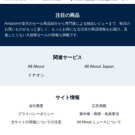
注目の商品
Amazonや楽天のセール商品紹介から専門家による独自レビューまで、毎日の
お買いものがもっと楽しく、もっとお得になる注目の商品情報をお届け。見
JBL BAR 1300M2 サウンドバー/11.1.4ch完全ワイヤレス
逃したくない大規模セールの情報も満載です。
サラウンド/合計29基のドライバー/「IMAX ENHANCED」
認証/Dolby Atmos/DTS:X/eARC対応/ブラック
JBLBAR1300M2BLKJN
関連サービス
Amazonで見る
All About
All About Japan
イチオシ
JBL「BAR 300 MK2」
サイト情報
会社概要
広告掲載
プライバシーポリシー
著作権・商標・免責事項
当サイトの情報についての注意
All About ニュースについて