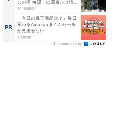
しの湯 桜湯」は源泉かけ流...
は和の
が...
2026/08/05
2026/08/0
「今日の目玉商品は？」毎日
特別な名
変わるAmazonタイムセール
で選ぶR
PR
PR
が見逃せない
Amazon
ReFa GIN
Recommended by