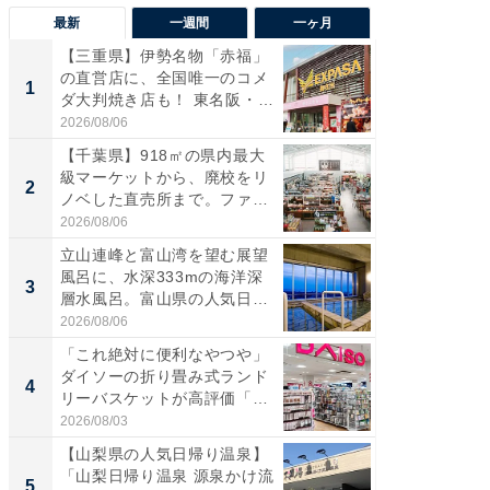
最新
一週間
一ヶ月
【三重県】伊勢名物「赤福」
【兵庫
の直営店に、全国唯一のコメ
ーメン
1
1
ダ大判焼き店も！ 東名阪・
再現した
伊...
道...
2026/08/06
2026/08/0
【千葉県】918㎡の県内最大
【三重
級マーケットから、廃校をリ
「鈴鹿天
2
2
ノベした直売所まで。ファ
は100
ー...
2026/08/06
2026/08/0
立山連峰と富山湾を望む展望
ステラ
風呂に、水深333mの海洋深
詰め放題
3
3
層水風呂。富山県の人気日
00円で「
帰...
2026/08/06
2026/08/0
「これ絶対に便利なやつや」
「ミニオ
ダイソーの折り畳み式ランド
ッグ！ 
4
4
リーバスケットが高評価「使
ど、夏限
わ...
2026/08/03
2026/08/0
【山梨県の人気日帰り温泉】
【埼玉
「山梨日帰り温泉 源泉かけ流
「行田天
5
5