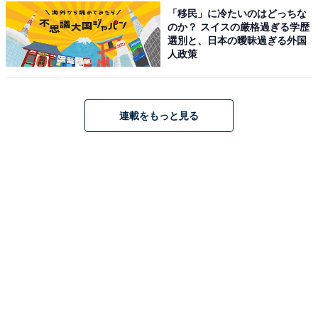
「移民」に冷たいのはどっちな
のか？ スイスの厳格過ぎる学歴
選別と、日本の曖昧過ぎる外国
人政策
メッセンジャーバッグ
開口部はファスナー付きのロールトップ仕様になってお
り、荷物の量に応じてバッグのサイズを拡張できる優れ
連載をもっと見る
ものです。フラップを伸ばせば13インチのPCやA4ファ
イルもすっぽりと収まるサイズ感で、通勤や通学にも最
適。内装には小物整理に便利なオープンポケットも備わ
っており、整理整頓もしっかりこなせます。
Amazonで雑誌を見る