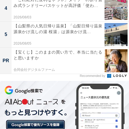
み式ランドリーバスケットが高評価「使わ...
したタフな作りが魅力です。雨の日でも中身が濡れにく
4
く、気兼ねなく持ち歩けるのが嬉しいポイント。フロン
2026/08/03
トには出し入れしやすい大きな止水ファスナーポケット
【山梨県の人気日帰り温泉】「山梨日帰り温泉
があり、機能性とデザイン性を両立させています。
源泉かけ流しの湯 桜湯」は源泉かけ流...
5
2026/08/05
【宝くじ】このままの買い方で、本当に当たる
と思いますか
PR
合同会社デジタルファーム
Recommended by