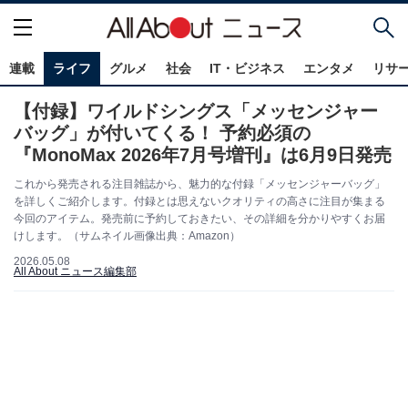
連載
ライフ
グルメ
社会
IT・ビジネス
エンタメ
リサ
【付録】ワイルドシングス「メッセンジャー
バッグ」が付いてくる！ 予約必須の
『MonoMax 2026年7月号増刊』は6月9日発売
これから発売される注目雑誌から、魅力的な付録「メッセンジャーバッグ」
を詳しくご紹介します。付録とは思えないクオリティの高さに注目が集まる
今回のアイテム。発売前に予約しておきたい、その詳細を分かりやすくお届
けします。（サムネイル画像出典：Amazon）
2026.05.08
All About ニュース編集部