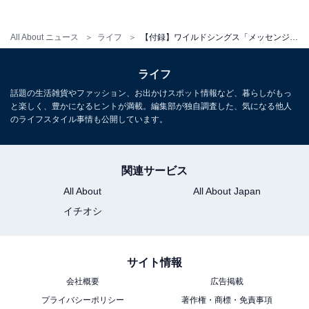
All About ニュース
ライフ
【付録】ワイルドシングス「メッセンジャーバッグ」が付いてくる！ 予約必須の『MonoMax 2026年7月号増刊』は6月9日発売
ライフ
話題の生活雑貨やファッション、お出かけスポット情報など、暮らしがもっ
※掲載されている情報は記事公開時のものです。あらか
と楽しく、豊かになるヒントが満載。編集部が独自調査した、気になる他人
じめご了承ください。
のライフスタイル事情も公開しています。
また、記事中の商品を購入すると、売上の一部がオール
アバウトに還元されることがあります
関連サービス
All About
All About Japan
こちらもおすすめ
イチオシ
【付録】「クリームソーダのぬいぐるみパスケ
ース」が付いてくる！ 『にっこりーノ クリーム
ソーダのぬいぐるみパスケース にっこりBOOK
付き』が5月10日発売
サイト情報
会社概要
広告掲載
プライバシーポリシー
著作権・商標・免責事項