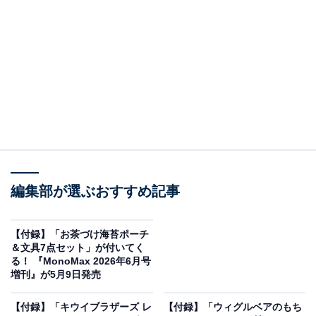
編集部が選ぶおすすめ記事
MonoMax 2026年7月号増刊（画像出典：Amazon、以下同）
宝島社から6月9日に発売される『MonoMax 2026年7月
【付録】「お茶づけ海苔ポーチ
＆文具7点セット」が付いてく
号増刊』（税込1590円）。付録として、「メッセンジャ
る！ 『MonoMax 2026年6月号
ーバッグ」が付いてきます。
増刊』が5月9日発売
【付録】「キウイブラザーズ レ
【付録】「ウィグルベアのもち