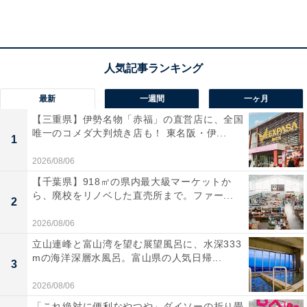
最新
一週間
一ヶ月
【三重県】伊勢名物「赤福」の直営店に、全国
唯一のコメダ大判焼き店も！ 東名阪・伊...
1
2026/08/06
【千葉県】918㎡の県内最大級マーケットか
ら、廃校をリノベした直売所まで。ファー...
2
2026/08/06
立山連峰と富山湾を望む展望風呂に、水深333
メッセンジャーバッグ
mの海洋深層水風呂。富山県の人気日帰...
3
人気アウトドアブランド「ワイルドシングス」とコラボ
2026/08/06
した今回の付録は、はっ水生地と止水ファスナーを採用
「これ絶対に便利なやつや」ダイソーの折り畳