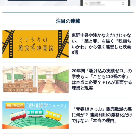
荷物に合わせてサイズ調整可能！A4サイズも入る
抜群の収納力
注目の連載
東野圭吾や湊かなえだけじゃな
い、「業と罪」を描く『映画ち
いかわ』から強く連想した映画
8選
20年間「駆け込み実績ゼロ」の
学校も…「こども110番の家」
は本当に必要？ PTAが直面する
理想と現実
「青春18きっぷ」販売激減の裏
に何が？ 連続利用の厳格化だけ
ではない「本当の理由」