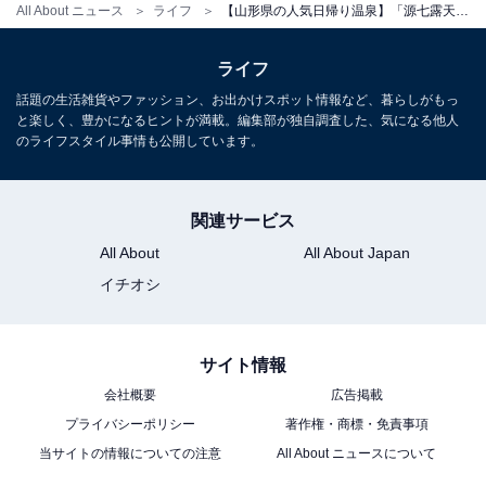
All About ニュース
ライフ
【山形県の人気日帰り温泉】「源七露天の湯」は蔵王の自然とかけ流しの名湯を楽しむ施設。強酸性の硫黄泉は美肌の湯として人気
ライフ
話題の生活雑貨やファッション、お出かけスポット情報など、暮らしがもっ
と楽しく、豊かになるヒントが満載。編集部が独自調査した、気になる他人
のライフスタイル事情も公開しています。
関連サービス
All About
All About Japan
イチオシ
サイト情報
会社概要
広告掲載
プライバシーポリシー
著作権・商標・免責事項
当サイトの情報についての注意
All About ニュースについて