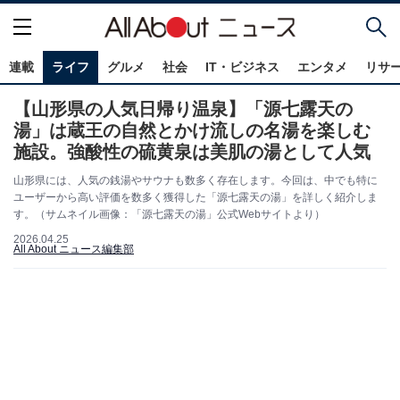
連載
ライフ
グルメ
社会
IT・ビジネス
エンタメ
リサ
【山形県の人気日帰り温泉】「源七露天の
湯」は蔵王の自然とかけ流しの名湯を楽しむ
施設。強酸性の硫黄泉は美肌の湯として人気
山形県には、人気の銭湯やサウナも数多く存在します。今回は、中でも特に
ユーザーから高い評価を数多く獲得した「源七露天の湯」を詳しく紹介しま
す。（サムネイル画像：「源七露天の湯」公式Webサイトより）
2026.04.25
All About ニュース編集部