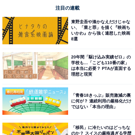
注目の連載
東野圭吾や湊かなえだけじゃな
い、「業と罪」を描く『映画ち
いかわ』から強く連想した映画
8選
20年間「駆け込み実績ゼロ」の
学校も…「こども110番の家」
は本当に必要？ PTAが直面する
理想と現実
「青春18きっぷ」販売激減の裏
に何が？ 連続利用の厳格化だけ
ではない「本当の理由」
「移民」に冷たいのはどっちな
のか？ スイスの厳格過ぎる学歴