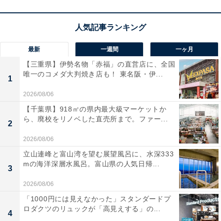
最新
一週間
一ヶ月
【三重県】伊勢名物「赤福」の直営店に、全国
唯一のコメダ大判焼き店も！ 東名阪・伊...
1
2026/08/06
【千葉県】918㎡の県内最大級マーケットか
ら、廃校をリノベした直売所まで。ファー...
2
2026/08/06
立山連峰と富山湾を望む展望風呂に、水深333
mの海洋深層水風呂。富山県の人気日帰...
3
2026/08/06
「1000円には見えなかった」スタンダードプ
ロダクツのリュックが「高見えする」の...
4