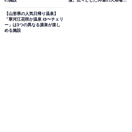
の施設
慢。広々とした50畳の大浴場で
リラックス
【山形県の人気日帰り温泉】
「寒河江花咲か温泉 ゆ〜チェリ
ー」は3つの異なる源泉が楽し
める施設