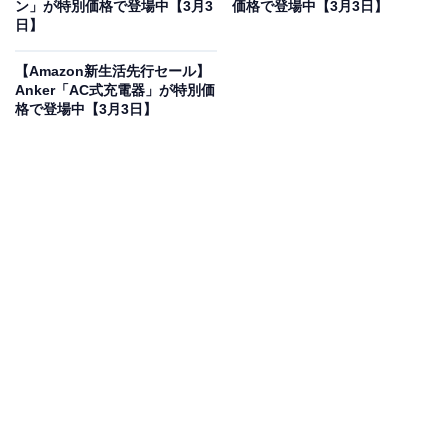
いもの部
ン」が特別価格で登場中【3月3
価格で登場中【3月3日】
日】
Amazonのセール商品から売れ筋ランキングまで、毎日のお買いも
のがもっと楽しく、もっとお得になる情報をお届け。編集部員によ
【Amazon新生活先行セール】
る独自レビューなど、ここでしか手に入らない情報も満載です。
...続きを読む
Anker「AC式充電器」が特別価
格で登場中【3月3日】
※本記事で紹介している商品の購入やサービスの利用により、売上の一部が
オールアバウトに還元されることがあります。
Ankerの急速充電器「Prime Wall Charger (100W,
3 ports, GaN)」が“今だけ”の限定価格に！ 30％オ
フで登場