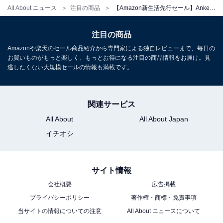
All About ニュース
注目の商品
【Amazon新生活先行セール】Anker「急速充電器」が特別価格で登場中【3月4日】
Anker Prime Charging Station(240W,8-in-1)
Amazonで見る
注目の商品
Amazonや楽天のセール商品紹介から専門家による独自レビューまで、毎日の
お買いものがもっと楽しく、もっとお得になる注目の商品情報をお届け。見
逃したくない大規模セールの情報も満載です。
Anker「Prime Charger (160W, 3 Ports) 」
関連サービス
All About
All About Japan
イチオシ
サイト情報
会社概要
広告掲載
プライバシーポリシー
著作権・商標・免責事項
Anker Prime Charger (160W, 3 Ports) シルバー
当サイトの情報についての注意
All About ニュースについて
Amazonで見る