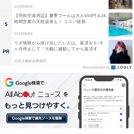
45％も小型化を実現。折りたたみ式プラグでカバンの隙
2026/08/03
間にすっぽり収まるサイズ感は、デスク周りをスッキリ
【羽田空港周辺】夏季プールは大人450円＆24
させたい人や外出が多い人にとって、これ以上ない相棒
時間営業の天然温泉も！ コスパ抜群...
5
になります。
2026/08/04
Anker Prime Wall Charger (100W, 3 ports, GaN) の
リボ地獄から抜け出したい人は、返済を3～6
口コミは？
ヶ月停止して『大幅に減額してから返済す...
PR
Anker Prime Wall Charger (100W, 3 ports, GaN) には以下
渋谷法務総合事務所
Recommended by
のような口コミが寄せられています。
PCとスマホを同時に繋いでも余裕のパワーで、デ
スクのコンセント周りが劇的に片付きました
手のひらサイズで驚くほど軽いのに、これ1台で旅
行中の全デバイスをカバーできるのが心強い