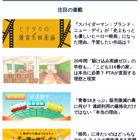
注目の連載
質感が高く所有欲を満たしてくれますし、発熱も抑
『スパイダーマン：ブランド・
ニュー・デイ』が「史上もっと
えられていて安心して毎日フル活用しています
も優しいヒーロー映画」になっ
た理由。予習したい作品は？
デスク周りをスマートに整えたい人や、出張先でも妥協
20年間「駆け込み実績ゼロ」の
のない充電環境を構築したい人には、おすすめの商品と
学校も…「こども110番の家」
は本当に必要？ PTAが直面する
いえそうです。
理想と現実
「青春18きっぷ」販売激減の裏
に何が？ 連続利用の厳格化だけ
ではない「本当の理由」
「移民」に冷たいのはどっちな
のか？ スイスの厳格過ぎる学歴