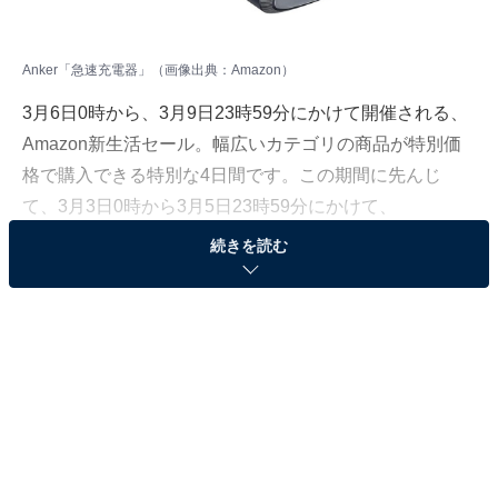
Anker「急速充電器」（画像出典：Amazon）
3月6日0時から、3月9日23時59分にかけて開催される、
Amazon新生活セール。幅広いカテゴリの商品が特別価
格で購入できる特別な4日間です。この期間に先んじ
て、3月3日0時から3月5日23時59分にかけて、
「Amazon新生活先行セール」が開催中！ 本記事では、
続きを読む
人気商品の中からAll About ニュース編集部が厳選したお
すすめアイテムを紹介します。
3月4日、AmazonでAnker「急速充電器」が特別価格で登
場！ 通常9990円のところ、今だけ6990円となっていま
す。
そのほかにも注目の商品がラインナップされているの