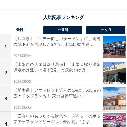
Anker Prime Wall Charger (100W, 3 ports, GaN)
Amazonで見る
Ankerの急速充電器「Anker Prime Wall Charger (100W, 3
最新
一週間
一ヶ月
ports, GaN) (ブラック) 」は現在30％オフの特別価格・税
【兵庫県】「世界一忙しいラーメン」に、龍野
の城下町を再現したSAも。山陽自動車道...
込6990円で販売中。
1
2026/08/04
この商品のおすすめポイントは？
【山梨県の人気日帰り温泉】「山梨日帰り温泉
源泉かけ流しの湯 桜湯」は源泉かけ流...
Anker史上最高峰の「Prime」シリーズ。最大100Wの高
2
出力を誇り、MacBook ProなどのノートPCもこれ1台で
2026/08/05
急速充電が可能です。3ポート（USB-C×2、USB-A×1）
【栃木県】アウトレット近くのSAに、600㎡の
を搭載しているため、スマホやタブレットまで同時にチ
広々ドッグランも！ 東北自動車道の...
3
ャージできるのが非常に便利ですね！
2026/08/05
「面白いのあったから購入〜」ダイソーのポッ
独自の最新技術により、一般的な高出力充電器より約
プアップランドリーバッグが話題。“さま...
4