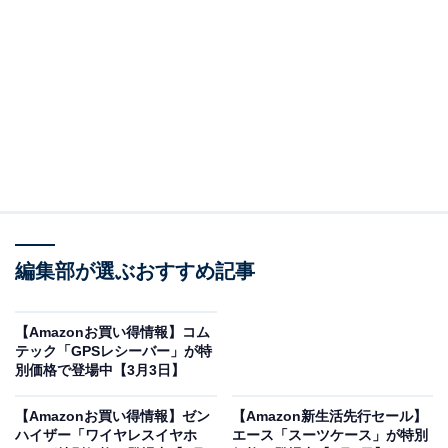
で、あわせて紹介していきましょう。
Amazonで商品を見る
編集部が選ぶおすすめ記事
【Amazonお買い得情報】コム
※以下のセール情報は2026年3月4日17時45分現在のも
テック「GPSレシーバー」が特
のです。値段の変更、売り切れの場合もあります。
別価格で登場中【3月3日】
【Amazonお買い得情報】ゼン
【Amazon新生活先行セール】
この記事の執筆者：
All About ニュース お買
ハイザー「ワイヤレスイヤホ
エース「スーツケース」が特別