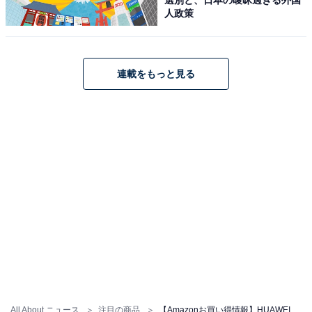
人政策
連載をもっと見る
HUAWEI Band 10 スマートウォッチ 快適な付け心地 情緒
モニタリング 24時間睡眠管理 14日間持続バッテリー 急速
充電 LINE通知 睡眠時呼吸乱れ検知 薄型軽量 カスタマイ
ズ可能な情報表示 フルオロエラストマーベルト
iOS/Android対応 ブラック
Amazonで見る
HUAWEI「WATCH FIT 4」
All About ニュース
注目の商品
【Amazonお買い得情報】HUAWEI「スマートウォッチ」が特別価格で登場中【3月4日】