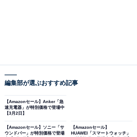
※以下のセール情報は3月4日13時現在のものです。値段
の変更、売り切れの場合もあります。
この記事の執筆者：
All About ニュース お買
いもの部
編集部が選ぶおすすめ記事
Amazonのセール商品から売れ筋ランキングまで、毎日のお買いも
のがもっと楽しく、もっとお得になる情報をお届け。編集部員によ
る独自レビューなど、ここでしか手に入らない情報も満載です。
...続きを読む
【Amazonセール】Anker「急
速充電器」が特別価格で登場中
※本記事で紹介している商品の購入やサービスの利用により、売上の一部が
【3月2日】
オールアバウトに還元されることがあります。
【Amazonセール】ソニー「サ
【Amazonセール】
HUAWEIの「スマートウォッチ」が限定価格に！
ウンドバー」が特別価格で登場
HUAWEI「スマートウォッチ」