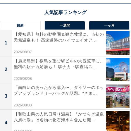
この商品のおすすめポイントは？
最新
一週間
一ヶ月
1.47インチの大画面で見やすく、最長21日間持続するバ
ッテリー性能が圧巻です。進化したゴルフナビや100種
【愛知県】無料の動物園＆観光牧場に、市初の
天然温泉も！ 高速道路のハイウェイオア...
以上のスポーツモードに加え、高精度GPSも搭載。心電
1
図分析や情緒モニタリングで、心身の健康を24時間見守
2026/08/07
ります。付属の体組成計と連携し、全身のデータをアプ
【鹿児島県】桜島を望む駅ビルの大観覧車に、
無料の駅ナカ足湯も！ 駅ナカ・駅直結ス...
リ一つで一元管理できるのも大きな魅力ですね！
2
2026/08/08
ユーザーからは「充電を忘れそうなくらい持つ」「ゴル
「面白いのあったから購入〜」ダイソーのポッ
フ機能が驚くほど正確」と高い評価を得ています。一方
プアップランドリーバッグが話題。“さま...
3
で、「46mmは腕の細い人には少し大きく感じるかも」
2026/08/03
という声も。本格的に運動を極めたい人や、身体の状態
【和歌山県の人気日帰り温泉】「かつらぎ温泉
を数値で完璧に把握したい人は、購入を検討してみても
八風の湯」は名物の化石海水を含んだ濃...
4
よいかもしれません。