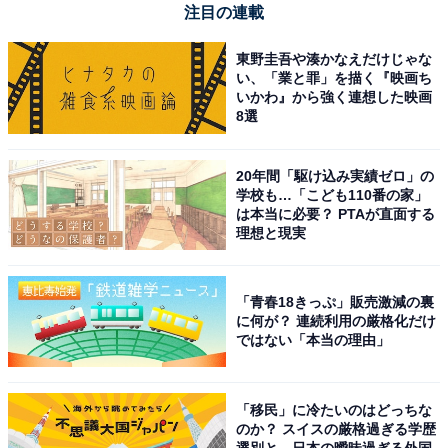
注目の連載
東野圭吾や湊かなえだけじゃな
い、「業と罪」を描く『映画ち
いかわ』から強く連想した映画
8選
20年間「駆け込み実績ゼロ」の
HUAWEI WATCH FIT 4 Pro スマートウォッチ 薄型軽量
学校も…「こども110番の家」
ゴルフ機能 アウトドアに適した気圧計と測位システム
は本当に必要？ PTAが直面する
1.82インチ3000nitsディスプレイ サファイアガラス チタ
理想と現実
ン合金ベゼル 10日間ロングバッテリー iOS/Android対応
グリーン
Amazonで見る
「青春18きっぷ」販売激減の裏
に何が？ 連続利用の厳格化だけ
ではない「本当の理由」
HUAWEI「Band 10」
「移民」に冷たいのはどっちな
のか？ スイスの厳格過ぎる学歴
選別と、日本の曖昧過ぎる外国