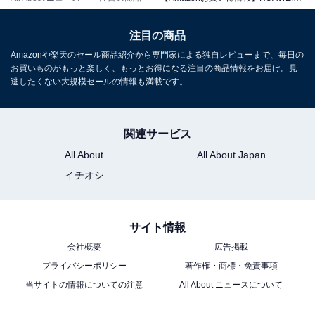
注目の商品
Amazonや楽天のセール商品紹介から専門家による独自レビューまで、毎日の
お買いものがもっと楽しく、もっとお得になる注目の商品情報をお届け。見
HUAWEI WATCH FIT 4 スマートウォッチ 薄型軽量 1.82
逃したくない大規模セールの情報も満載です。
インチ大画面 アウトドアに適した気圧計と測位システム
通知 フィットネス ヘルストラッカー 情緒測定 10日間ロ
ングバッテリー iOS/Android対応 ブラック
関連サービス
Amazonで見る
All About
All About Japan
イチオシ
HUAWEI「WATCH GT 6」
サイト情報
会社概要
広告掲載
プライバシーポリシー
著作権・商標・免責事項
当サイトの情報についての注意
All About ニュースについて