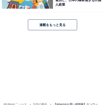
人政策
ケンウッド「MDV-M910HDF」
連載をもっと見る
ケンウッド(KENWOOD) カーナビ 彩速 9インチ MDV-
M910HDF 安心の日本製「音声操作に対応」 ワイヤレス
ミラーリング対応 フローティング ブラック
Amazonで見る
ケンウッド「MDV-M808HD」
All About ニュース
注目の商品
【Amazonお買い得情報】ケンウッド「カーナビ」が特別価格で登場中【3月4日】