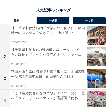
クロールや画面切り替えがスマホのようにサクサク動く
ので、運転中の操作ストレスを感じさせません。ハンド
ルから手を離さず操作できる音声コマンドや、ハイレゾ
最新
一週間
一ヶ月
音源対応など機能も充実。信頼の日本製なのも心強いで
【三重県】伊勢名物「赤福」の直営店に、全国
すね。
唯一のコメダ大判焼き店も！ 東名阪・伊...
1
2026/08/06
ユーザーからは「画質の美しさに驚いた」「とにかく動
【千葉県】918㎡の県内最大級マーケットか
きがスムーズ」と高い評価を得ています。一方で、「音
ら、廃校をリノベした直売所まで。ファー...
2
声操作のコマンドを覚えるまでが少し大変」という声
も。車内での映像美にこだわりたい人や、サクサクとし
2026/08/06
た操作感を重視する人には、おすすめの商品といえそう
立山連峰と富山湾を望む展望風呂に、水深333
mの海洋深層水風呂。富山県の人気日帰...
です。
3
2026/08/06
「これ絶対に便利なやつや」ダイソーの折り畳
み式ランドリーバスケットが高評価「使わ...
4