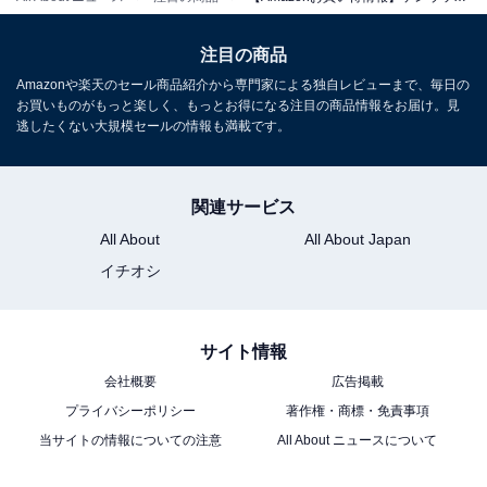
ケンウッド カーナビ 彩速 7インチ MDV-M808HD HDモデ
ル 圧倒的な地図の見やすさ 操作感 インダッシュナビ
注目の商品
HDMI入力 ハイレゾ音源対応 ブラック KENWOOD
Amazonや楽天のセール商品紹介から専門家による独自レビューまで、毎日の
Amazonで見る
お買いものがもっと楽しく、もっとお得になる注目の商品情報をお届け。見
逃したくない大規模セールの情報も満載です。
ケンウッド「MDV-M809HD」
関連サービス
All About
All About Japan
イチオシ
サイト情報
ケンウッド(KENWOOD) カーナビ 彩速 7インチ MDV-
M809HD スマートフォンのハイビジョン映像を大画面で
会社概要
広告掲載
楽しめる ワイヤレスミラーリング新対応 ブラック
プライバシーポリシー
著作権・商標・免責事項
Amazonで見る
当サイトの情報についての注意
All About ニュースについて