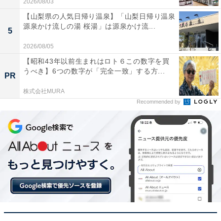
2026/08/03
【山梨県の人気日帰り温泉】「山梨日帰り温泉
源泉かけ流しの湯 桜湯」は源泉かけ流...
5
2026/08/05
【昭和43年以前生まれはロト６この数字を買
うべき】6つの数字が「完全一致」する方...
PR
株式会社MURA
Recommended by
【今日チェックしたい】ケンウッドの人気商品5選
ケンウッド「MDR-L612W」