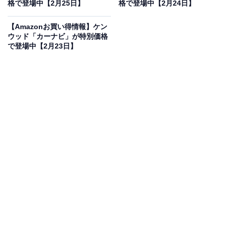
フで登場
格で登場中【2月25日】
格で登場中【2月24日】
【Amazonお買い得情報】ケン
ウッド「カーナビ」が特別価格
で登場中【2月23日】
ケンウッド(KENWOOD) カーナビ 彩速高精細HDパネル 7
インチ MDV-S711HD安心の日本生産日本製「音声操作に
対応」 ブラック
Amazonで見る
ケンウッドのカーナビ「MDV-S711HD」は現在37％オフ
の特別価格・税込6万4800円で販売中です。
この商品のおすすめポイントは？
高精細HDパネルを搭載し、地図も映像も驚くほど鮮や
か！ ケンウッド独自の「彩速」テクノロジーにより、ス