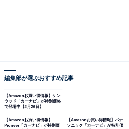
※以下のセール情報は3月4日13時現在のものです。値段
の変更、売り切れの場合もあります。
この記事の執筆者：
All About ニュース お買
いもの部
編集部が選ぶおすすめ記事
Amazonのセール商品から売れ筋ランキングまで、毎日のお買いも
のがもっと楽しく、もっとお得になる情報をお届け。編集部員によ
る独自レビューなど、ここでしか手に入らない情報も満載です。
...続きを読む
【Amazonお買い得情報】ケン
ウッド「カーナビ」が特別価格
※本記事で紹介している商品の購入やサービスの利用により、売上の一部が
で登場中【2月26日】
オールアバウトに還元されることがあります。
【Amazonお買い得情報】
【Amazonお買い得情報】パナ
ケンウッドの「カーナビ」が限定価格に！ 37％オ
Pioneer「カーナビ」が特別価
ソニック「カーナビ」が特別価