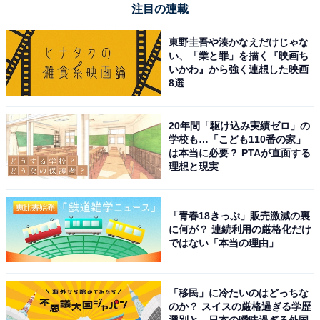
注目の連載
ケンウッド カーナビ 彩速 7インチワイド MDR-L612W 安
東野圭吾や湊かなえだけじゃな
心の日本製 HDMI入力 ハイレゾ音源対応 音声入力搭載
い、「業と罪」を描く『映画ち
KENWOOD
いかわ』から強く連想した映画
8選
Amazonで見る
20年間「駆け込み実績ゼロ」の
学校も…「こども110番の家」
ケンウッド「MDV-M911HDF」
は本当に必要？ PTAが直面する
理想と現実
「青春18きっぷ」販売激減の裏
に何が？ 連続利用の厳格化だけ
ケンウッド(Kenwood)カーナビ 彩速 9インチ MDV-
ではない「本当の理由」
M911HDF 「Apple CarPlay」「Android Auto」対応 ワ
イヤレスミラーリング 安心の日本製 フローティング
Amazonで見る
「移民」に冷たいのはどっちな
のか？ スイスの厳格過ぎる学歴
選別と、日本の曖昧過ぎる外国