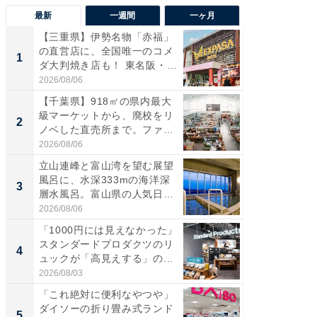
最新
一週間
一ヶ月
【三重県】伊勢名物「赤福」
【兵庫
の直営店に、全国唯一のコメ
ーメン
1
1
ダ大判焼き店も！ 東名阪・
再現した
伊...
道...
2026/08/06
2026/08/0
【千葉県】918㎡の県内最大
【三重
級マーケットから、廃校をリ
の直営
2
2
ノベした直売所まで。ファ
ダ大判焼
ー...
伊...
2026/08/06
2026/08/0
立山連峰と富山湾を望む展望
【千葉県
風呂に、水深333mの海洋深
級マー
3
3
層水風呂。富山県の人気日
ノベし
帰...
ー...
2026/08/06
2026/08/0
「1000円には見えなかった」
ステラ
スタンダードプロダクツのリ
詰め放題
4
4
ュックが「高見えする」の...
00円で「
2026/08/03
2026/08/0
「これ絶対に便利なやつや」
立山連
ダイソーの折り畳み式ランド
風呂に、
5
5