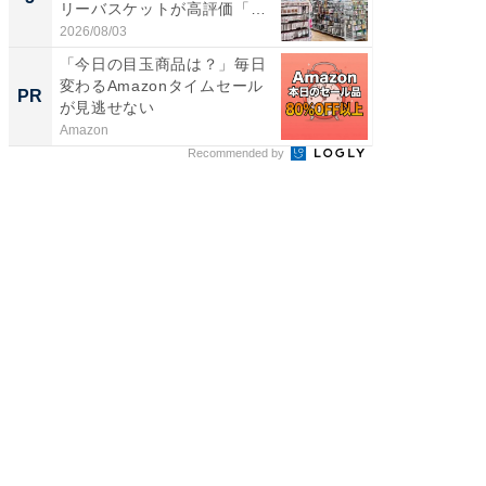
リーバスケットが高評価「使
層水風
わ...
帰...
2026/08/03
2026/08/0
「今日の目玉商品は？」毎日
シェア別荘
変わるAmazonタイムセール
wners
PR
PR
が見逃せない
Amazon
COCO VIL
Recommended by