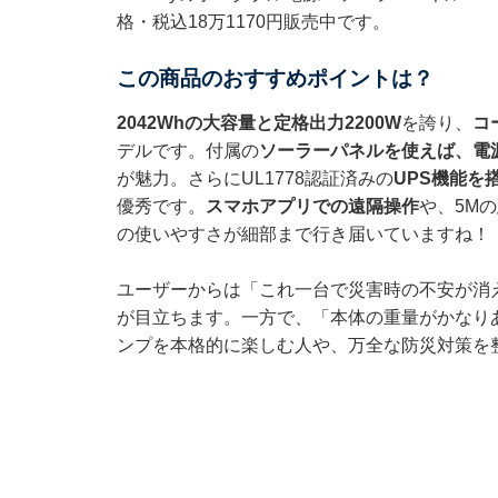
格・税込18万1170円販売中です。
この商品のおすすめポイントは？
2042Whの大容量と定格出力2200W
を誇り、
コ
デルです。付属の
ソーラーパネルを使えば、電源
が魅力。さらにUL1778認証済みの
UPS機能を
優秀です。
スマホアプリでの遠隔操作
や、5M
の使いやすさが細部まで行き届いていますね！
ユーザーからは「これ一台で災害時の不安が消
が目立ちます。一方で、「本体の重量がかなり
ンプを本格的に楽しむ人や、万全な防災対策を