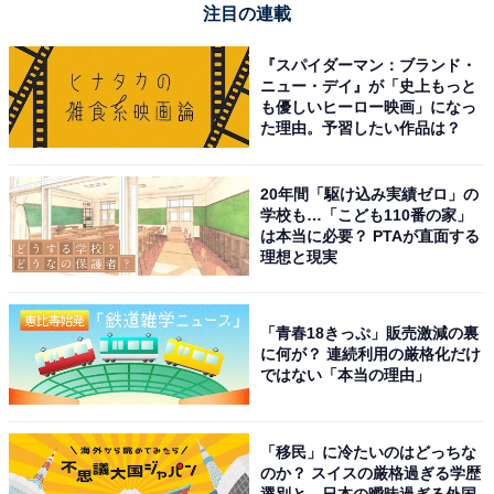
Pioneer フリップダウンモニター TVM-FW1050-B 10.1イ
注目の連載
ンチ ブラック WSVGA カロッツェリア
Amazonで見る
『スパイダーマン：ブランド・
ニュー・デイ』が「史上もっと
も優しいヒーロー映画」になっ
た理由。予習したい作品は？
pioneer「型TVM-FW1300-2-B」
20年間「駆け込み実績ゼロ」の
学校も…「こども110番の家」
は本当に必要？ PTAが直面する
理想と現実
「青春18きっぷ」販売激減の裏
に何が？ 連続利用の厳格化だけ
Pioneer フリップダウンモニター TVM-FW1300-2-B 13.3
ではない「本当の理由」
インチ ブラック フルHD ルームランプあり カロッツェリ
ア
Amazonで見る
「移民」に冷たいのはどっちな
のか？ スイスの厳格過ぎる学歴
選別と、日本の曖昧過ぎる外国