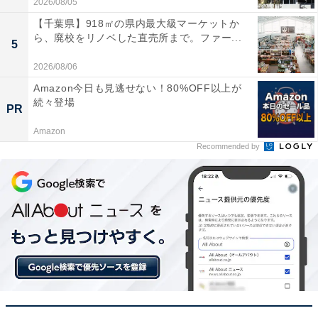
2026/08/05
【千葉県】918㎡の県内最大級マーケットか
ら、廃校をリノベした直売所まで。ファー...
5
2026/08/06
Amazon今日も見逃せない！80%OFF以上が
続々登場
PR
Amazon
Recommended by
【今日チェックしたい】pioneerの人気商品5選
pioneer「TVM-FW1050-B」