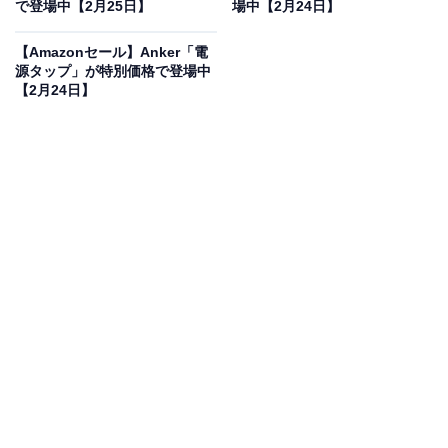
で登場
で登場中【2月25日】
場中【2月24日】
【Amazonセール】Anker「電
源タップ」が特別価格で登場中
【2月24日】
Pioneer フリップダウンモニター TVM-FW1060-B 10.1イ
ンチ ブラック WSVGA ルームランプあり カロッツェリア
Amazonで見る
pioneerのモニター「TVM-FW1060-B」は現在16％オフ
の特別価格・税込5万3505円販売中です。
この商品のおすすめポイントは？
10.1インチのWSVGAパネルを採用し、後部座席を臨場
感あふれるシアタールームへと変えてくれます。独自の
高画質化技術により映像の細部まで鮮明に描き出し、