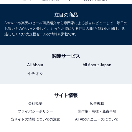
注目の商品
Pioneer フリップダウンモニター TVM-FW1020-B 10.2イ
ンチ ブラック WVGA カロッツェリア
Amazonや楽天のセール商品紹介から専門家による独自レビューまで、毎日の
お買いものがもっと楽しく、もっとお得になる注目の商品情報をお届け。見
Amazonで見る
逃したくない大規模セールの情報も満載です。
pioneer「TVM-FW1100-2-S」
関連サービス
All About
All About Japan
イチオシ
サイト情報
会社概要
広告掲載
Pioneer フリップダウンモニター TVM-FW1100-2-S 11.6
プライバシーポリシー
著作権・商標・免責事項
インチ シルバー WXGA ルームランプあり カロッツェリア
当サイトの情報についての注意
All About ニュースについて
Amazonで見る