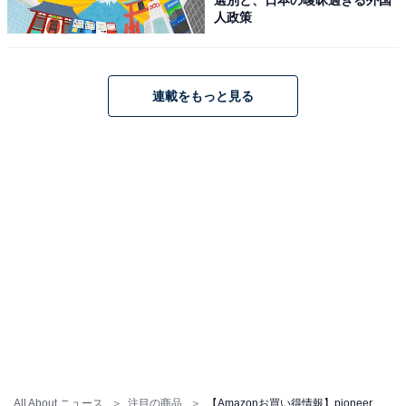
人政策
pioneer「TVM-FW1100-2-B」
連載をもっと見る
Pioneer フリップダウンモニター TVM-FW1100-2-B 11.6
インチ ブラック WXGA ルームランプあり カロッツェリア
Amazonで見る
pioneer「TVM-FW1020-B」
All About ニュース
注目の商品
【Amazonお買い得情報】pioneer「モニター」が特別価格で登場中【2月27日】