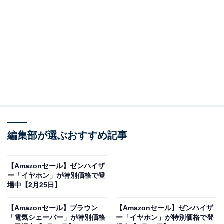
※以下のセール情報は2月27日17時45分現在のもので
す。値段の変更、売り切れの場合もあります。
この記事の執筆者：
All About ニュース お買
いもの部
編集部が選ぶおすすめ記事
Amazonのセール商品から売れ筋ランキングまで、毎日のお買いも
のがもっと楽しく、もっとお得になる情報をお届け。編集部員によ
る独自レビューなど、ここでしか手に入らない情報も満載です。
...続きを読む
【Amazonセール】ゼンハイザ
ー「イヤホン」が特別価格で登
※本記事で紹介している商品の購入やサービスの利用により、売上の一部が
場中【2月25日】
オールアバウトに還元されることがあります。
【Amazonセール】ブラウン
【Amazonセール】ゼンハイザ
pioneerの「モニター」が限定価格に！ 16％オフ
「電気シェーバー」が特別価格
ー「イヤホン」が特別価格で登