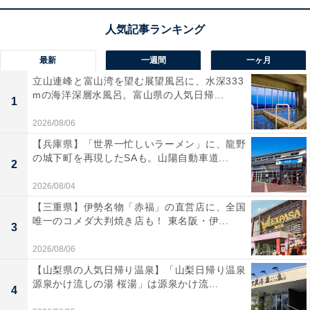
HDMI入力を2系統備えているためスマホやゲーム機の接
続も自由自在。薄型設計で車内での圧迫感を抑えつつ、
インテリアに美しく溶け込むデザインも魅力です。内蔵
最新
一週間
一ヶ月
のホワイトLEDルームランプが、夜間の乗降を優しくサ
立山連峰と富山湾を望む展望風呂に、水深333
ポートしてくれます。
mの海洋深層水風呂。富山県の人気日帰...
1
2026/08/06
ユーザーからは「画質が綺麗で子供が退屈しなくなっ
【兵庫県】「世界一忙しいラーメン」に、龍野
た」「純正品のようなフィット感」と満足度の高い声が
の城下町を再現したSAも。山陽自動車道...
2
届いています。一方で、「取り付けには車種別の専用キ
2026/08/04
ットが必要」との注意点も。後部座席のエンタメ環境を
【三重県】伊勢名物「赤福」の直営店に、全国
充実させたい人や、家族でのドライブをより快適にした
唯一のコメダ大判焼き店も！ 東名阪・伊...
3
い人は、購入を検討してみてもよいかもしれません。
2026/08/06
【山梨県の人気日帰り温泉】「山梨日帰り温泉
源泉かけ流しの湯 桜湯」は源泉かけ流...
4