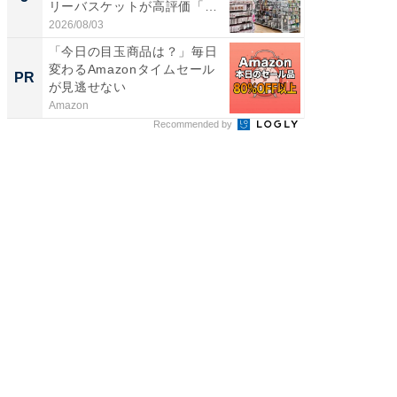
リーバスケットが高評価「使
は和の
わ...
が...
2026/08/03
2026/08/0
「今日の目玉商品は？」毎日
【大人
変わるAmazonタイムセール
で快適
PR
PR
が見逃せない
Amazon
アイリス
Recommended by