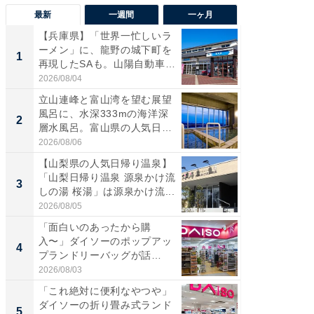
最新
一週間
一ヶ月
【兵庫県】「世界一忙しいラ
【兵庫
ーメン」に、龍野の城下町を
ーメン
1
1
再現したSAも。山陽自動車
再現した
道...
道...
2026/08/04
2026/08/0
立山連峰と富山湾を望む展望
【三重
風呂に、水深333mの海洋深
「鈴鹿天
2
2
層水風呂。富山県の人気日
は100
帰...
2026/08/06
2026/08/0
【山梨県の人気日帰り温泉】
ステラ
「山梨日帰り温泉 源泉かけ流
詰め放題
3
3
しの湯 桜湯」は源泉かけ流...
00円で「
2026/08/05
2026/08/0
「面白いのあったから購
「ミニオ
入〜」ダイソーのポップアッ
ッグ！ 
4
4
プランドリーバッグが話
ど、夏限
題。“さま...
2026/08/03
2026/08/0
「これ絶対に便利なやつや」
【埼玉
ダイソーの折り畳み式ランド
「行田天
5
5