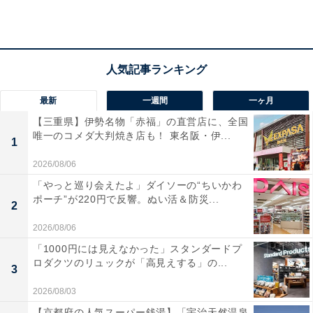
この商品のおすすめポイントは？
本体上部に2基の小型スピーカーが重なる独自の3in1形状
で、家中どこでも立体音響を楽しめる革新的なモデルで
す。左右にリアスピーカーを置くだけで、自分を包み込
最新
一週間
一ヶ月
むような音場を瞬時に構築。2ch音源も3Dサウンドに変
【三重県】伊勢名物「赤福」の直営店に、全国
換してくれるため、スマホやタブレットでの動画視聴が
唯一のコメダ大判焼き店も！ 東名阪・伊...
1
劇的に変わりますね！ 約30時間のロングバッテリー搭載
2026/08/06
で、配線のわずらわしさから完全に解放されるのも大き
「やっと巡り会えたよ」ダイソーの“ちいかわ
な魅力です。ファブリック素材を用いた、インテリアに
ポーチ”が220円で反響。ぬい活＆防災...
2
溶け込む洗練されたデザインも素敵です。
2026/08/06
ユーザーからは「設置が簡単で、寝室が映画館になっ
「1000円には見えなかった」スタンダードプ
ロダクツのリュックが「高見えする」の...
た！」「デザインがオシャレで部屋に馴染む」と喜びの
3
声があがっています。一方で、「音の広がりは配置に左
2026/08/03
右される」という意見も。限られたスペースで最高の臨
【京都府の人気スーパー銭湯】「宇治天然温泉