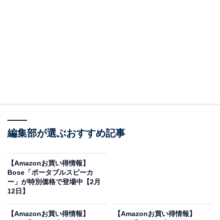
※以下のセール情報は2月21日20時現在のものです。値
段の変更、売り切れの場合もあります。
この記事の執筆者：
All About ニュース お買
いもの部
編集部が選ぶおすすめ記事
Amazonのセール商品から売れ筋ランキングまで、毎日のお買いも
のがもっと楽しく、もっとお得になる情報をお届け。編集部員によ
る独自レビューなど、ここでしか手に入らない情報も満載です。
...続きを読む
【Amazonお買い得情報】
Bose「ポータブルスピーカ
※本記事で紹介している商品の購入やサービスの利用により、売上の一部が
ー」が特別価格で登場中【2月
オールアバウトに還元されることがあります。
12日】
ソニーの「ポータブルスピーカー」が限定価格
【Amazonお買い得情報】
【Amazonお買い得情報】