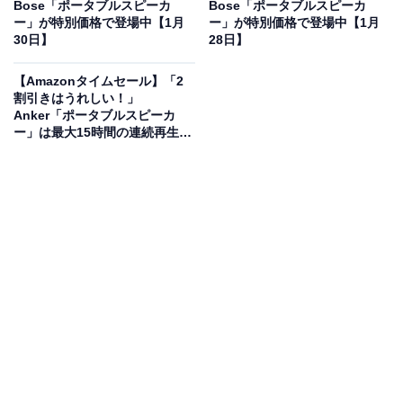
に！ 20％オフで登場
Bose「ポータブルスピーカ
Bose「ポータブルスピーカ
ー」が特別価格で登場中【1月
ー」が特別価格で登場中【1月
30日】
28日】
【Amazonタイムセール】「2
割引きはうれしい！」
Anker「ポータブルスピーカ
ー」は最大15時間の連続再生が
楽しめる【1月26日】
ソニー(SONY) ポータブルシアターシステム HT-AX7:お家
どこでもシアター空間/フロント・リアスピーカー2基/新形
状の3in1コンパクトボディ/立体音響/3Dサウンドアップミ
ックス機能搭載/インテリアになじむデザイン/連続再生時
間売約30時間/スマートフォン・タブレットと合わせて手
軽にシアター環境が作れる HT-AX7 C
Amazonで見る
ソニーのポータブルスピーカー「HT-AX7」は現在20％
オフの特別価格・税込6万1280円販売中です。