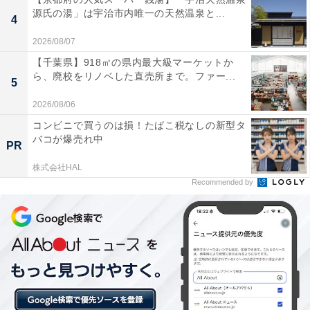
場感を追求したい人や、場所を選ばず映画の世界に浸り
源氏の湯」は宇治市内唯一の天然温泉と...
4
たい人には、おすすめの商品といえそうです。
2026/08/07
【千葉県】918㎡の県内最大級マーケットか
ら、廃校をリノベした直売所まで。ファー...
5
2026/08/06
コンビニで買うのは損！たばこ税なしの新型タ
バコが爆売れ中
PR
株式会社HAL
Recommended by
【今日チェックしたい】ソニーの人気商品5選