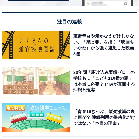
ソニー「HT-B600」
注目の連載
東野圭吾や湊かなえだけじゃな
い、「業と罪」を描く『映画ち
いかわ』から強く連想した映画
8選
ソニー(SONY) サウンドバー HT-B600 BRAVIA Theatre
20年間「駆け込み実績ゼロ」の
Bar 6 サブウーファー付属/3.1.2ch/350W/Dolby
学校も…「こども110番の家」
Atmos/DTS:X/イネーブルドスピーカー搭載/センタースピ
は本当に必要？ PTAが直面する
ーカー搭載
理想と現実
Amazonで見る
「青春18きっぷ」販売激減の裏
に何が？ 連続利用の厳格化だけ
ソニー「HT-AN7」
ではない「本当の理由」