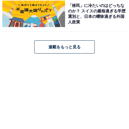
「移民」に冷たいのはどっちな
のか？ スイスの厳格過ぎる学歴
選別と、日本の曖昧過ぎる外国
人政策
ソニー(SONY) ワイヤレスネックバンドスピーカーHT-
AN7 BRAVIA Theatre U【360立体音響/IPX4防滴/ロング
連載をもっと見る
バッテリ―12H/2台同時接続/有線接続/テレビ/スマ
ホ/Bluetooth対応】
Amazonで見る
ソニー「SRS-ULT10」