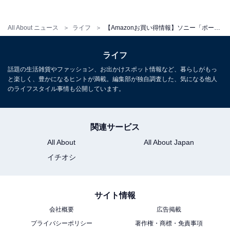
ソニー(SONY) ワイヤレススピーカー SRS-ULT10 :防水
All About ニュース
ライフ
【Amazonお買い得情報】ソニー「ポータブルスピーカー」が特別価格で登場中【2月21日】
IP67/ ULT FIELD 1/パワフル重低音/ロングバッテリー 12
時間/ SRS-ULT10 BCブラック
ライフ
Amazonで見る
話題の生活雑貨やファッション、お出かけスポット情報など、暮らしがもっ
と楽しく、豊かになるヒントが満載。編集部が独自調査した、気になる他人
のライフスタイル事情も公開しています。
ソニー「SRS-XB100」
関連サービス
All About
All About Japan
イチオシ
サイト情報
ソニー(SONY) ワイヤレススピーカー SRS-XB100:クリア
な と重低音再生/防水・防塵対応 IP67/ロングバッテリー
会社概要
広告掲載
内蔵 約16時間/ハンズフリー通話対応/ステレオペア機能搭
プライバシーポリシー
著作権・商標・免責事項
載/USB Type-C充電 ブラック SRS-XB100 BC