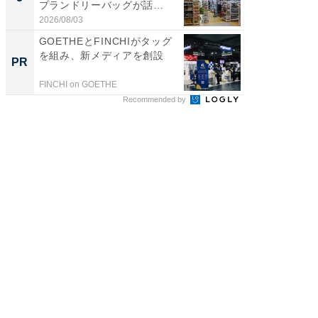
プランドリーバッグが話
層水風
題。“さま...
帰...
2026/08/03
2026/08/0
GOETHEとFINCHIがタッグ
「え、
を組み、新メディアを創設
の？」8
PR
PR
場！Ama
FINCHI on GOETHE
Amazon
Recommended by