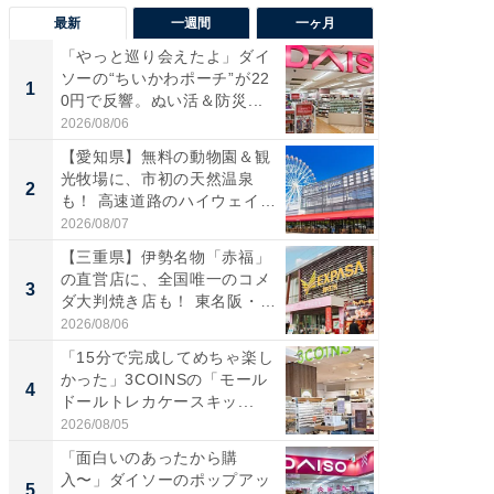
最新
一週間
一ヶ月
「やっと巡り会えたよ」ダイ
【兵庫
ソーの“ちいかわポーチ”が22
ーメン
1
1
0円で反響。ぬい活＆防災...
再現した
道...
2026/08/06
2026/08/0
【愛知県】無料の動物園＆観
【三重
光牧場に、市初の天然温泉
の直営
2
2
も！ 高速道路のハイウェイオ
ダ大判焼
ア...
伊...
2026/08/07
2026/08/0
【三重県】伊勢名物「赤福」
【千葉県
の直営店に、全国唯一のコメ
級マー
3
3
ダ大判焼き店も！ 東名阪・
ノベし
伊...
ー...
2026/08/06
2026/08/0
「15分で完成してめちゃ楽し
ステラ
かった」3COINSの「モール
詰め放題
4
4
ドールトレカケースキッ...
00円で「
2026/08/05
2026/08/0
「面白いのあったから購
立山連
入〜」ダイソーのポップアッ
風呂に、
5
5