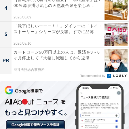
楽天トラベルの「クーポン祭」とは？
00％源泉掛け流しの天然混合泉を楽しめ...
4
2026/08/09
楽天トラベルでは、定期的に「クーポン祭」を開催。人
「靴下ほしいーーー！！」ダイソーの「トイ・
気の宿やホテルを対象に、宿泊予約で使えるお得な割引
ストーリー」シリーズが反響。すでに品薄...
5
クーポンを配布します。
2026/08/10
カードローン50万円以上の人は、返済を3～6
クーポンは、国内宿泊や海外ツアー、レンタカーなど、
ヶ月停止して『大幅に減額してから返済...
PR
さまざまな旅行商品で利用可能。複数のクーポンを組み
合わせて、さらに割引率をアップできる場合もありま
渋谷法務総合事務所
Recommended by
す。賢く旅の計画を立てて、お得に旅行を楽しみましょ
う。
楽天トラベルでクーポン祭を見る