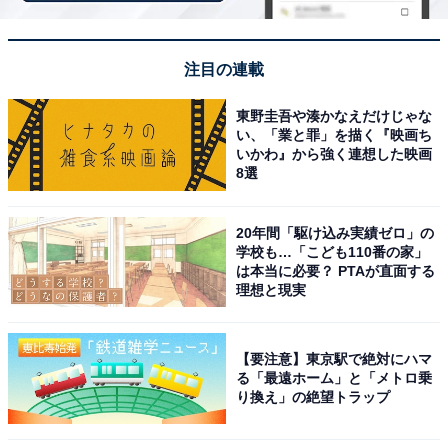
注目の連載
※掲載されている情報は記事公開時のものです。あらか
東野圭吾や湊かなえだけじゃな
い、「業と罪」を描く『映画ち
じめご了承ください。また、記事中の宿泊プランを予約
いかわ』から強く連想した映画
すると、売上の一部がオールアバウトに還元されること
8選
があります。
20年間「駆け込み実績ゼロ」の
学校も…「こども110番の家」
この記事の執筆者：
All About ニュース お買
は本当に必要？ PTAが直面する
いもの部
理想と現実
Amazonのセール商品から売れ筋ランキングまで、毎日のお買いも
のがもっと楽しく、もっとお得になる情報をお届け。編集部員によ
【要注意】東京駅で絶対にハマ
る独自レビューなど、ここでしか手に入らない情報も満載です。
...続きを読む
る「最遠ホーム」と「メトロ乗
り換え」の絶望トラップ