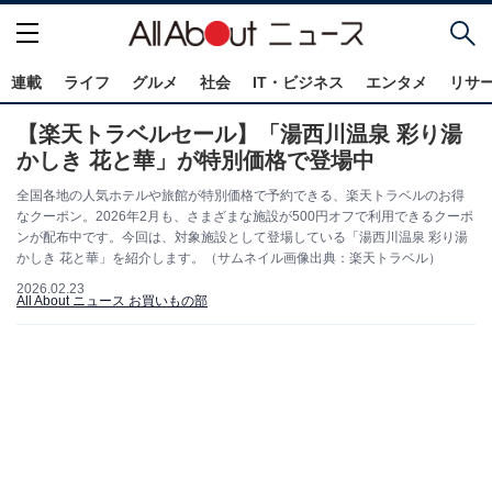
連載
ライフ
グルメ
社会
IT・ビジネス
エンタメ
リサ
【楽天トラベルセール】「湯西川温泉 彩り湯
かしき 花と華」が特別価格で登場中
全国各地の人気ホテルや旅館が特別価格で予約できる、楽天トラベルのお得
なクーポン。2026年2月も、さまざまな施設が500円オフで利用できるクーポ
ンが配布中です。今回は、対象施設として登場している「湯西川温泉 彩り湯
かしき 花と華」を紹介します。（サムネイル画像出典：楽天トラベル）
2026.02.23
All About ニュース お買いもの部