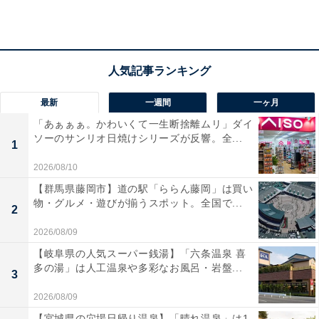
全て美味しく、堪能しました」という声があがっていま
す。歴史を感じる囲炉裏料理を味わいたい人や、質の高
い美肌の湯でリフレッシュしたい人におすすめの宿で
す。
最新
一週間
一ヶ月
「あぁぁぁ。かわいくて一生断捨離ムリ」ダイ
ソーのサンリオ日焼けシリーズが反響。全...
1
2026/08/10
【群馬県藤岡市】道の駅「ららん藤岡」は買い
物・グルメ・遊びが揃うスポット。全国で...
2
2026/08/09
【岐阜県の人気スーパー銭湯】「六条温泉 喜
多の湯」は人工温泉や多彩なお風呂・岩盤...
3
2026/08/09
【宮城県の穴場日帰り温泉】「晴れ温泉」は1