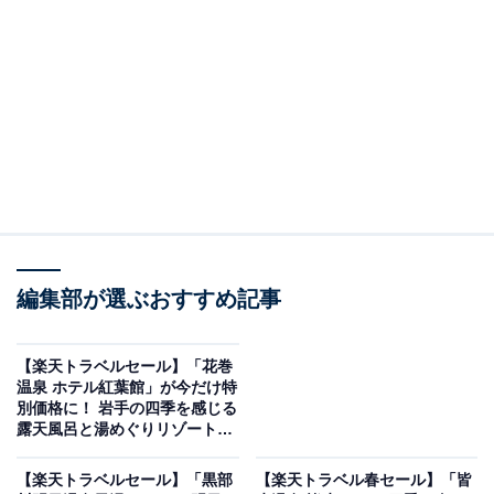
湯西川温泉 彩り湯かしき 花と華（画像出典：楽天トラベル）
編集部が選ぶおすすめ記事
「湯西川温泉 彩り湯かしき 花と華」は現在特別価格で宿
泊可能です。
【楽天トラベルセール】「花巻
温泉 ホテル紅葉館」が今だけ特
別価格に！ 岩手の四季を感じる
露天風呂と湯めぐりリゾート宿
【2月22日】
【楽天トラベルセール】「黒部
【楽天トラベル春セール】「皆
楽天トラベルでホテルを見る