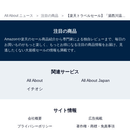
All About ニュース
注目の商品
【楽天トラベルセール】「湯西川温泉 彩り湯かしき 花と華」が特別価格で登場中
注目の商品
Amazonや楽天のセール商品紹介から専門家による独自レビューまで、毎日の
お買いものがもっと楽しく、もっとお得になる注目の商品情報をお届け。見
逃したくない大規模セールの情報も満載です。
関連サービス
All About
All About Japan
イチオシ
サイト情報
会社概要
広告掲載
プライバシーポリシー
著作権・商標・免責事項