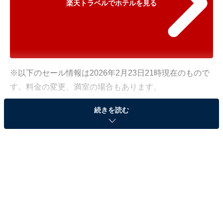
楽天トラベルでホテルを見る
※以下のセール情報は2026年2月23日21時現在のもので
す。料金の変更、満室の場合もあります。
※本記事で紹介している商品の購入やサービスの利用により、売上の一部が
続きを読む
オールアバウトに還元されることがあります。
「湯西川温泉 彩り湯かしき 花と華」が500円オフ
で登場！