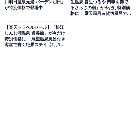
川明日温泉元湯 バーデン明日」
生温泉 皆生つるや 四季を奏で
が特別価格で登場中
るさらさの宿」が今だけ特別価
格に！ 露天風呂＆貸切風呂で過
ごすゆったり温泉ステイ【2月
19日】
【楽天トラベルセール】「松江
しんじ湖温泉 皆美館」が今だけ
特別価格に！ 展望温泉風呂付き
この宿泊施設のおすすめポイントは？
客室で寛ぐ絶景ステイ【2月19
日】
栃木県・湯西川温泉に位置する「湯西川温泉 彩り湯かし
き 花と華」は、趣の異なる4つの館で四季折々の情景を
楽しめる宿。関東屈指のアルカリ度を誇るpH9.3の温泉
は、肌をすべすべにする「美肌の湯」として親しまれて
います。夕食は平家落人が食したという伝統の囲炉裏料
理「平家お狩場焼」が人気。上質な地場野菜や深山の素
材を活かした、ここならではの風味豊かな料理を堪能で
きます。
宿泊者からは「何と言ってもお風呂は最高」「お料理も