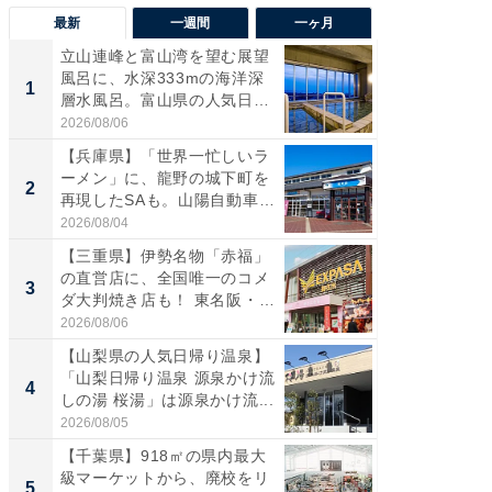
最新
一週間
一ヶ月
立山連峰と富山湾を望む展望
【兵庫
風呂に、水深333mの海洋深
ーメン
1
1
層水風呂。富山県の人気日
再現した
帰...
道...
2026/08/06
2026/08/0
【兵庫県】「世界一忙しいラ
【三重
ーメン」に、龍野の城下町を
「鈴鹿天
2
2
再現したSAも。山陽自動車
は100
道...
2026/08/04
2026/08/0
【三重県】伊勢名物「赤福」
「ミニオ
の直営店に、全国唯一のコメ
ッグ！ 
3
3
ダ大判焼き店も！ 東名阪・
ど、夏限
伊...
2026/08/06
2026/08/0
【山梨県の人気日帰り温泉】
【埼玉
「山梨日帰り温泉 源泉かけ流
「行田天
4
4
しの湯 桜湯」は源泉かけ流...
は和の
が...
2026/08/05
2026/08/0
【千葉県】918㎡の県内最大
【石川
級マーケットから、廃校をリ
湯】「天
5
5