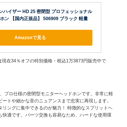
r ゼンハイザー HD 25 密閉型 プロフェッショナル
ン 【国内正規品】 506909 ブラック 軽量
Amazonで見る
は現在34％オフの特別価格・税込1万3873円販売中で
る、プロ仕様の密閉型モニターヘッドホンです。非常に軽
ビートや細かな音のニュアンスまで忠実に再現します。
タリングに集中できるのが魅力！ 特徴的なスプリットヘ
も快適です。パーツ交換も容易なため、ハードな使用環