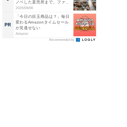
ノベした直売所まで。ファ
賀ゆめ
ー...
お...
2026/08/06
2026/08/0
「今日の目玉商品は？」毎日
シェア別荘
変わるAmazonタイムセール
wners
PR
PR
が見逃せない
Amazon
COCO VIL
Recommended by