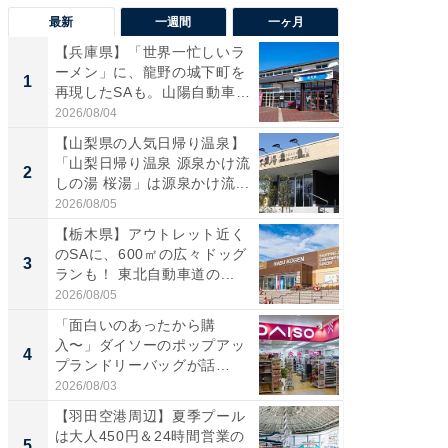
最新
一週間
一ヶ月
【兵庫県】「世界一忙しいラ
「気に
ーメン」に、龍野の城下町を
る〜」3
1
1
再現したSAも。山陽自動車
バー」
道...
好...
2026/08/04
2026/07/3
【山梨県の人気日帰り温泉】
【三重
「山梨日帰り温泉 源泉かけ流
「鈴鹿天
2
2
しの湯 桜湯」は源泉かけ流...
は100
2026/08/05
2026/08/0
【栃木県】アウトレット近く
「ミニオ
のSAに、600㎡の広々ドッグ
ッグ！ 
3
3
ランも！ 東北自動車道の...
ど、夏限
2026/08/05
2026/08/0
「面白いのあったから購
ステラ
入〜」ダイソーのポップアッ
詰め放題
4
4
プランドリーバッグが話
00円で「
題。“さま...
2026/08/03
2026/08/0
【羽田空港周辺】夏季プール
【埼玉
は大人450円＆24時間営業の
「行田天
5
5