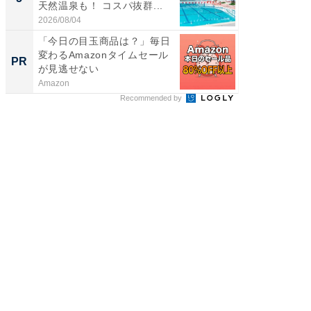
天然温泉も！ コスパ抜群...
は和の
が...
2026/08/04
2026/08/0
「今日の目玉商品は？」毎日
事例か
変わるAmazonタイムセール
管理』
PR
PR
が見逃せない
Amazon
KeeperSec
Recommended by