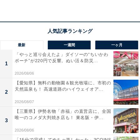
と設置できるのが大きな魅力です。
ユーザーからは「コンパクトなのに想像以上の重低音」
「シート下に収まるのが最高」と満足する声が目立ちま
す。一方で、「本格的な爆音を求めるには物足りない」
最新
一週間
一ヶ月
という意見も。手軽に愛車の音質を向上させたい人や、
「やっと巡り会えたよ」ダイソーの“ちいかわ
スペースを犠牲にしたくない人には、おすすめの商品と
ポーチ”が220円で反響。ぬい活＆防災...
1
いえそうです。
2026/08/06
【愛知県】無料の動物園＆観光牧場に、市初の
天然温泉も！ 高速道路のハイウェイオア...
2
2026/08/07
【三重県】伊勢名物「赤福」の直営店に、全国
唯一のコメダ大判焼き店も！ 東名阪・伊...
3
2026/08/06
「15分で完成してめちゃ楽しかった」3COINS