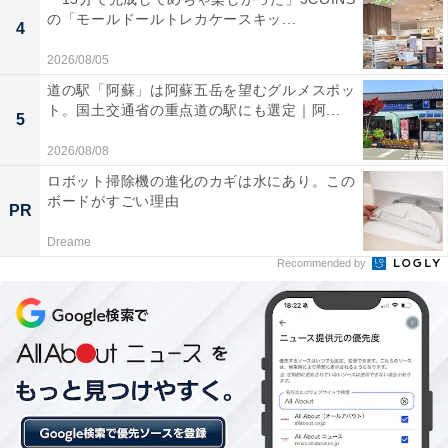
の「モールドールトレカケースキッ...
4
2026/08/05
道の駅「阿蘇」は阿蘇五岳を望むグルメスポッ
ト。国土交通省の重点道の駅にも選定｜阿...
5
【今日チェックしたい】Pioneerの人気商品5選
2026/08/08
ロボット掃除機の進化のカギは水にあり。この
Pioneer「ND-BC9」
ボードがすごい理由
PR
Dreame
Recommended by
Pioneer バックカメラ ND-BC9 汎用 カロッツェリア
Amazonで見る