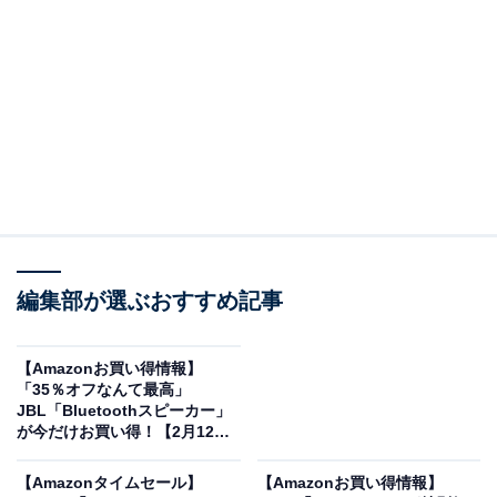
※以下のセール情報は2月13日15時30分現在のもので
す。値段の変更、売り切れの場合もあります。
※本記事で紹介している商品の購入やサービスの利用により、売上の一部が
オールアバウトに還元されることがあります。
編集部が選ぶおすすめ記事
Pioneer「車載用エンクローズドサブウーファー」
が限定価格に！ 22％オフで登場
【Amazonお買い得情報】
「35％オフなんて最高」
JBL「Bluetoothスピーカー」
が今だけお買い得！【2月12
日】
【Amazonタイムセール】
【Amazonお買い得情報】
Pioneer スピーカー TS-WX140DA 20cm×13cm パワード