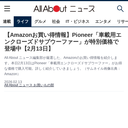
連載
ライフ
グルメ
社会
IT・ビジネス
エンタメ
リサ
【Amazonお買い得情報】Pioneer「車載用エ
ンクローズドサブウーファー」が特別価格で
登場中【2月13日】
All About ニュース編集部が厳選した、Amazonのお買い得情報を紹介しま
す。本日2月13日はPioneer「車載用エンクローズドサブウーファー」がお得
な価格で購入可能。詳しく紹介していきましょう。（サムネイル画像出典：
Amazon）
2026.02.13
All About ニュース お買いもの部