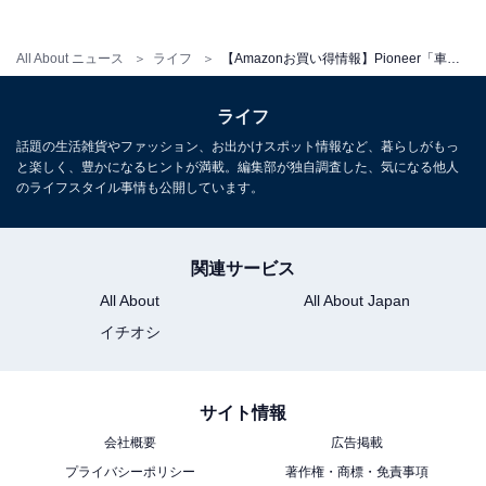
Amazonで見る
All About ニュース
ライフ
【Amazonお買い得情報】Pioneer「車載用エンクローズドサブウーファー」が特別価格で登場中【2月13日】
ライフ
Pioneer「TS-WX400DA」
話題の生活雑貨やファッション、お出かけスポット情報など、暮らしがもっ
と楽しく、豊かになるヒントが満載。編集部が独自調査した、気になる他人
のライフスタイル事情も公開しています。
関連サービス
Pioneer スピーカー TS-WX400DA 24cm×14cm パワード
All About
All About Japan
サブウーファー カロッツェリア
イチオシ
Amazonで見る
サイト情報
会社概要
広告掲載
プライバシーポリシー
著作権・商標・免責事項