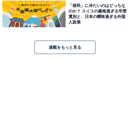
「移民」に冷たいのはどっちな
のか？ スイスの厳格過ぎる学歴
選別と、日本の曖昧過ぎる外国
人政策
Pioneer スピーカー TS-C1740S 17cm カスタムフィット
スピーカー セパレート 2ウェイ ハイレゾ対応 カロッツェ
連載をもっと見る
リア
Amazonで見る
Pioneer「TS-WX010A」
Pioneer スピーカー TS-WX010A 17cm×8cm パワードサ
ブウーファー カロッツェリア