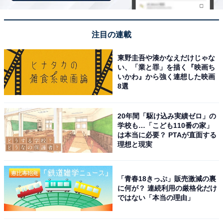
Pioneer「DCT-WR200D-E」
注目の連載
東野圭吾や湊かなえだけじゃな
い、「業と罪」を描く『映画ち
いかわ』から強く連想した映画
8選
20年間「駆け込み実績ゼロ」の
【Amazon.co.jp 限定】 Pioneer 車載用 Wi-Fi ルーター
学校も…「こども110番の家」
DCT-WR200D-E 無制限 定額料金 バッテリーレス
は本当に必要？ PTAが直面する
「docomo in Car Connect」 カロッツェリア
理想と現実
Amazonで見る
「青春18きっぷ」販売激減の裏
に何が？ 連続利用の厳格化だけ
Pioneer「TS-C1740S」
ではない「本当の理由」