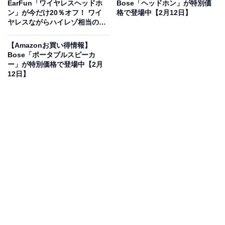
EarFun「ワイヤレスヘッドホ
Bose「ヘッドホン」が特別価
サブウーファー カロッツェリア
ン」が今だけ20％オフ！ ワイ
格で登場中【2月12日】
ヤレスながらハイレゾ相当の高
Amazonで見る
音質【2月12日】
【Amazonお買い得情報】
Bose「ポータブルスピーカ
Pioneerの車載用エンクローズドサブウーファー「TS-
ー」が特別価格で登場中【2月
12日】
WX140DA」は現在22％オフの特別価格・税込1万6227
円販売中です。
この商品のおすすめポイントは？
20cm×13cmのコンパクトなサイズ
ながら、
音楽ジャン
ルや気分に合わせて選べる3モードの重低音を響かせる
パワードサブウーファー
です。新開発のDSPイコライザ
ー「DIGITAL EQ」を搭載しており、力強い「DEEP」と
キレのある「DYNAMIC」の2つのモードをリモコン一つ
で切り替え可能です。
全高70mmの薄型設計
なので、シ
ート下やラゲッジスペースなど、場所を選ばずスッキリ