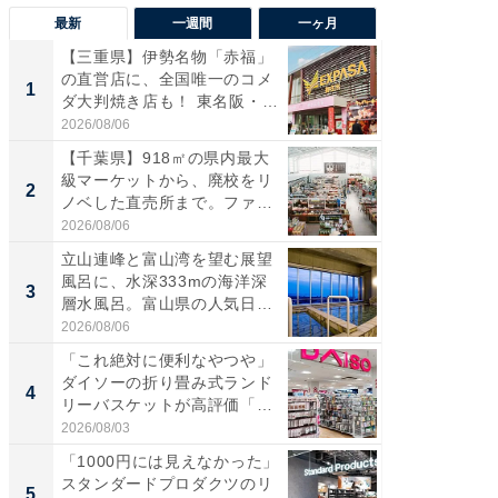
最新
一週間
一ヶ月
【三重県】伊勢名物「赤福」
【兵庫
の直営店に、全国唯一のコメ
ーメン
1
1
ダ大判焼き店も！ 東名阪・
再現した
伊...
道...
2026/08/06
2026/08/0
【千葉県】918㎡の県内最大
ステラ
級マーケットから、廃校をリ
詰め放題
2
2
ノベした直売所まで。ファ
00円で「
ー...
2026/08/06
2026/08/0
立山連峰と富山湾を望む展望
「面白
風呂に、水深333mの海洋深
入〜」
3
3
層水風呂。富山県の人気日
プラン
帰...
題。“さま
2026/08/06
2026/08/0
「これ絶対に便利なやつや」
「これ
ダイソーの折り畳み式ランド
ダイソ
4
4
リーバスケットが高評価「使
リーバ
わ...
わ...
2026/08/03
2026/08/0
「1000円には見えなかった」
「100
スタンダードプロダクツのリ
スタン
5
5