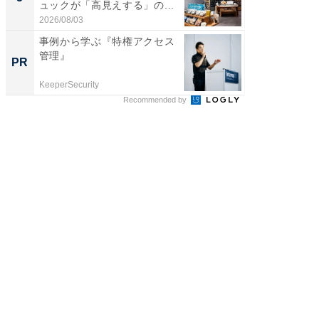
ュックが「高見えする」の...
ュックが
2026/08/03
2026/08/0
事例から学ぶ『特権アクセス
事例か
管理』
管理』
PR
PR
KeeperSecurity
KeeperSec
Recommended by