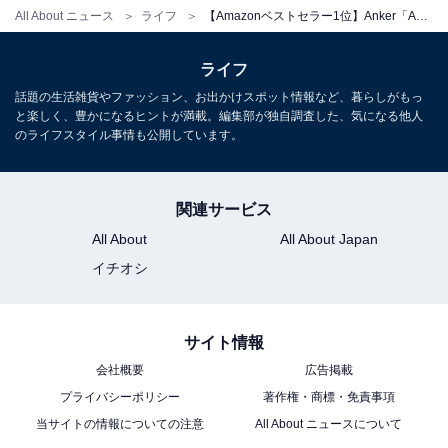
All About ニュース
ライフ
【Amazonベストセラー1位】Anker「AC式充電器」は最大20W出力で2台同時充電が可能【2月7日】
ライフ
話題の生活雑貨やファッション、お出かけスポット情報など、暮らしがもっ
と楽しく、豊かになるヒントが満載。編集部が独自調査した、気になる他人
のライフスタイル事情も公開しています。
Anker Nano Charger (70W, 3 Ports) ブルー
Amazonで見る
関連サービス
All About
All About Japan
イチオシ
Anker「523 Charger (Nano 3, 47W)」
サイト情報
会社概要
広告掲載
プライバシーポリシー
著作権・商標・免責事項
当サイトの情報についての注意
All About ニュースについて
Anker 523 Charger (Nano 3, 47W) ブラック