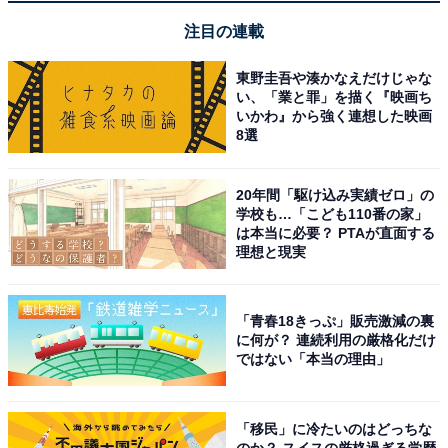
注目の連載
Anker「Charger (100W, 3 Ports)」
東野圭吾や湊かなえだけじゃな
い、「業と罪」を描く『映画ち
いかわ』から強く連想した映画
8選
20年間「駆け込み実績ゼロ」の
学校も…「こども110番の家」
は本当に必要？ PTAが直面する
理想と現実
Anker Charger (100W, 3 Ports) with USB-C & USB-Cケ
「青春18きっぷ」販売激減の裏
ーブル シルバー
に何が？ 連続利用の厳格化だけ
Amazonで見る
ではない「本当の理由」
「移民」に冷たいのはどっちな
Anker「Nano Charger (70W, 3 Ports)」
のか？ スイスの厳格過ぎる学歴