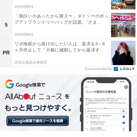
も。持ち運び用のセットを探している人や、デザイン性
2026/08/03
にもこだわりたい人には、おすすめの商品といえそうで
「面白いのあったから購入〜」ダイソーのポッ
す。
プアップランドリーバッグが話題。“さま...
5
2026/08/03
リボ地獄から抜け出したい人は、返済を3～6
ヶ月停止して『大幅に減額してから返済す...
PR
渋谷法務総合事務所
Recommended by
【あわせて買いたい】Ankerの人気商品5選