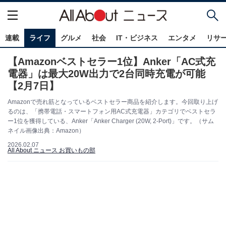
連載
ライフ
グルメ
社会
IT・ビジネス
エンタメ
リサ
【Amazonベストセラー1位】Anker「AC式充
電器」は最大20W出力で2台同時充電が可能
【2月7日】
Amazonで売れ筋となっているベストセラー商品を紹介します。今回取り上げ
るのは、「携帯電話・スマートフォン用AC式充電器」カテゴリでベストセラ
ー1位を獲得している、Anker「Anker Charger (20W, 2-Port)」です。（サム
ネイル画像出典：Amazon）
2026.02.07
All About ニュース お買いもの部