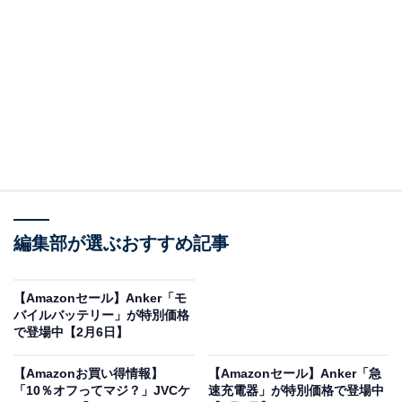
Amazonで商品を見る
※以下の情報は2月7日17時45分現在のものです。値段の
変更、売り切れの場合もあります。
編集部が選ぶおすすめ記事
※本記事で紹介している商品の購入やサービスの利用により、売上の一部が
オールアバウトに還元されることがあります。
【Amazonセール】Anker「モ
バイルバッテリー」が特別価格
Anker「AC式充電器」は鮮やかカラーでデスクの
で登場中【2月6日】
アクセントに
【Amazonお買い得情報】
【Amazonセール】Anker「急
「10％オフってマジ？」JVCケ
速充電器」が特別価格で登場中