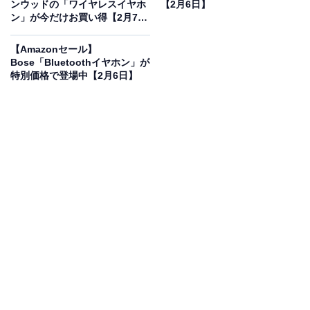
ンウッドの「ワイヤレスイヤホ
【2月6日】
ン」が今だけお買い得【2月7
日】
【Amazonセール】
Bose「Bluetoothイヤホン」が
特別価格で登場中【2月6日】
Anker Charger (20W, 2-Port) with USB-C & USB-C ケー
ブル ライムグリーン 2個セット
Amazonで見る
「携帯電話・スマートフォン用AC式充電器」カテゴリで
ベストセラー1位を獲得しているのは、AnkerのAC式充
電器「Charger (20W, 2-Port)」です。価格は記事執筆時
点で、税込み2190円となっています。