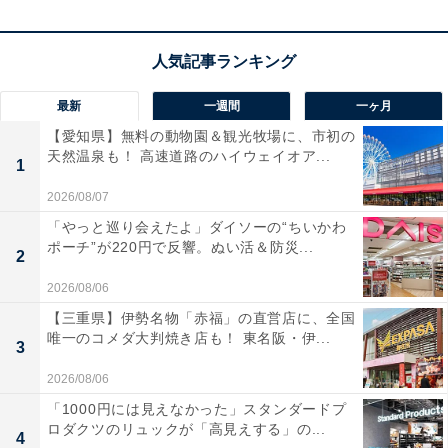
この商品のおすすめポイントは？
2ポート搭載で2台同時充電が可能
なコンパクト充電器
に、しなやかなUSB-Cケーブルが2本付いた便利なセッ
最新
一週間
一ヶ月
トです。
最大20W出力に対応
しており、iPhoneなどのス
【愛知県】無料の動物園＆観光牧場に、市初の
マホを効率よくスピーディーに充電できます。手のひら
天然温泉も！ 高速道路のハイウェイオア...
1
に収まるサイズ感と折りたたみ式プラグの採用により、
2026/08/07
持ち運びもストレスフリー。ライムグリーンの鮮やかな
「やっと巡り会えたよ」ダイソーの“ちいかわ
カラーは、カバンの中でも見つけやすく、
デスク周りの
ポーチ”が220円で反響。ぬい活＆防災...
2
おしゃれなアクセントにも
なります。
独自の保護システ
ム搭載
で、大切なデバイスを熱や過電圧から守ってくれ
2026/08/06
る安心感も魅力です。
【三重県】伊勢名物「赤福」の直営店に、全国
唯一のコメダ大判焼き店も！ 東名阪・伊...
3
ユーザーからは「ケーブル付きで助かる」「色が可愛く
2026/08/06
て家族で使い分けしやすい」と好評です。一方で、「2
「1000円には見えなかった」スタンダードプ
台同時に使うと1台あたりの出力が落ちる」という声
ロダクツのリュックが「高見えする」の...
4