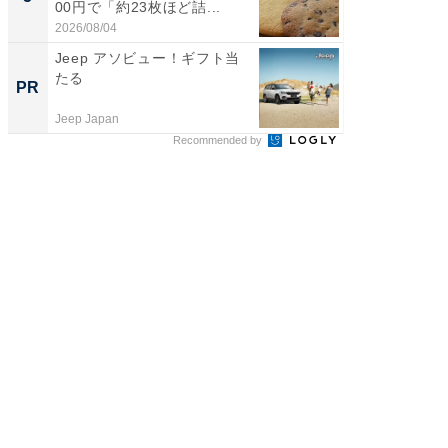
00円で「約23枚ほど詰...
は和の
が...
2026/08/04
2026/08/0
Jeep アソビュー！ギフト当
すべて
たる
るその
PR
PR
Jeep Japan
COCO VIL
Recommended by