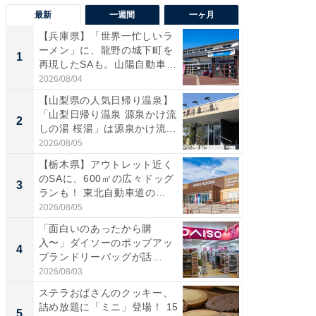
最新
一週間
一ヶ月
【兵庫県】「世界一忙しいラ
「気に
ーメン」に、龍野の城下町を
る〜」3
1
1
再現したSAも。山陽自動車
バー」
道...
好...
2026/08/04
2026/07/3
【山梨県の人気日帰り温泉】
【三重
「山梨日帰り温泉 源泉かけ流
「鈴鹿天
2
2
しの湯 桜湯」は源泉かけ流...
は100
2026/08/05
2026/08/0
【栃木県】アウトレット近く
「ミニオ
のSAに、600㎡の広々ドッグ
ッグ！ 
3
3
ランも！ 東北自動車道の...
ど、夏限
2026/08/05
2026/08/0
「面白いのあったから購
ステラ
入〜」ダイソーのポップアッ
詰め放題
4
4
プランドリーバッグが話
00円で「
題。“さま...
2026/08/03
2026/08/0
ステラおばさんのクッキー、
【埼玉
詰め放題に「ミニ」登場！ 15
「行田天
5
5