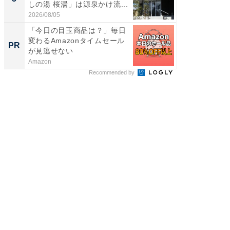
しの湯 桜湯」は源泉かけ流...
は和の
が...
2026/08/05
2026/08/0
「今日の目玉商品は？」毎日
「歯を失
変わるAmazonタイムセール
必ずや
PR
PR
が見逃せない
インプ
Amazon
あんしん
Recommended by