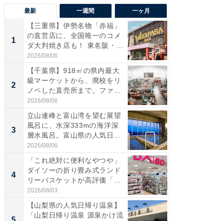
最新
一週間
一ヶ月
【三重県】伊勢名物「赤福」
【兵庫
の直営店に、全国唯一のコメ
ーメン
1
1
ダ大判焼き店も！ 東名阪・
再現した
伊...
道...
2026/08/06
2026/08/0
【千葉県】918㎡の県内最大
【三重
級マーケットから、廃校をリ
「鈴鹿天
2
2
ノベした直売所まで。ファ
は100
ー...
2026/08/06
2026/08/0
立山連峰と富山湾を望む展望
ステラ
風呂に、水深333mの海洋深
詰め放題
3
3
層水風呂。富山県の人気日
00円で「
帰...
2026/08/06
2026/08/0
「これ絶対に便利なやつや」
「ミニオ
ダイソーの折り畳み式ランド
ッグ！ 
4
4
リーバスケットが高評価「使
ど、夏限
わ...
2026/08/03
2026/08/0
【山梨県の人気日帰り温泉】
【埼玉
「山梨日帰り温泉 源泉かけ流
「行田天
5
5