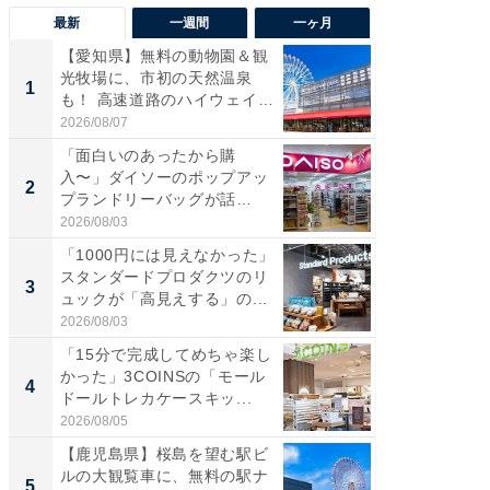
最新
一週間
一ヶ月
【愛知県】無料の動物園＆観
【兵庫
光牧場に、市初の天然温泉
ーメン
1
1
も！ 高速道路のハイウェイオ
再現した
ア...
道...
2026/08/07
2026/08/0
「面白いのあったから購
【三重
入〜」ダイソーのポップアッ
の直営
2
2
プランドリーバッグが話
ダ大判焼
題。“さま...
伊...
2026/08/03
2026/08/0
「1000円には見えなかった」
【千葉県
スタンダードプロダクツのリ
級マー
3
3
ュックが「高見えする」の...
ノベし
ー...
2026/08/03
2026/08/0
「15分で完成してめちゃ楽し
「100
かった」3COINSの「モール
スタン
4
4
ドールトレカケースキッ...
ュックが
2026/08/05
2026/08/0
【鹿児島県】桜島を望む駅ビ
立山連
ルの大観覧車に、無料の駅ナ
風呂に、
5
5