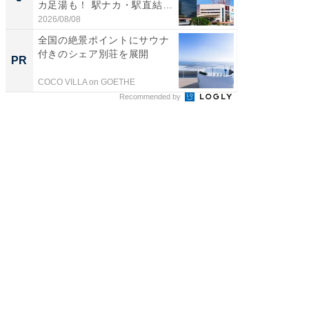
カ足湯も！ 駅ナカ・駅直結
層水風
ス...
帰...
2026/08/08
2026/08/0
全国の絶景ポイントにサウナ
シェア別荘
付きのシェア別荘を展開
wners
PR
PR
COCO VILLA on GOETHE
COCO VIL
Recommended by