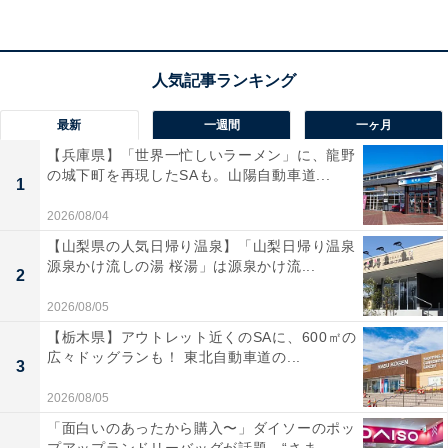
フのように耳の横にフィットし、一日中着けていても疲
れにくいのが嬉しいですね。Bose自慢の空間オーディオ
技術により、オープン型とは思えない臨場感あふれるサ
ウンドが広がります。IPX4の防滴仕様で、運動中も気兼
最新
一週間
一ヶ月
ねなく使えるのも魅力。洗練されたカラーリングも所有
【兵庫県】「世界一忙しいラーメン」に、龍野
欲を満たしてくれます。
の城下町を再現したSAも。山陽自動車道...
1
ユーザーからは「着けているのを忘れるほど快適」「音
2026/08/04
が空間に溶け込むよう」と驚きの声が届いています。一
【山梨県の人気日帰り温泉】「山梨日帰り温泉
源泉かけ流しの湯 桜湯」は源泉かけ流...
方で、「周囲が非常に騒がしい場所では少し聞き取りに
2
くい」という意見も。自然な聴き心地を求める人や、常
2026/08/05
に音楽を生活のBGMとして纏っていたい人には、おすす
【栃木県】アウトレット近くのSAに、600㎡の
めの商品といえそうです。
広々ドッグランも！ 東北自動車道の...
3
2026/08/05
「面白いのあったから購入〜」ダイソーのポッ