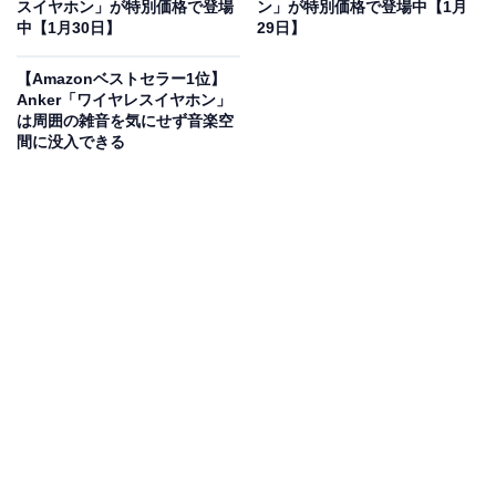
スイヤホン」が特別価格で登場
ン」が特別価格で登場中【1月
中【1月30日】
29日】
【Amazonベストセラー1位】
Anker「ワイヤレスイヤホン」
Bose Ultra Open Earbuds LE 空間オーディオ イヤホン
は周囲の雑音を気にせず音楽空
オープンイヤー 完全 ワイヤレス Bluetooth接続 マイク付
間に没入できる
最大7.5時間再生 防滴 ドリフトウッド サンド
Amazonで見る
Boseのワイヤレスイヤホン「Ultra Open Earbuds LE」
は現在20％オフの特別価格・税込2万8800円で販売中。
タイムセールの終了時期は明らかにされておらず、
在庫
がなくなり次第終了する可能性もあります
。
この商品のおすすめポイントは？
耳を塞がない画期的なデザインで、音楽を楽しみながら
周囲の音もしっかり聞こえる新感覚のイヤホンです！ カ