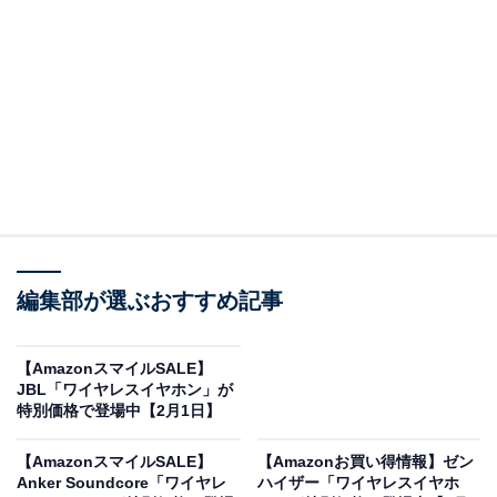
Amazonで商品を見る
※以下のセール情報は2026年2月2日21時現在のもので
す。値段の変更、売り切れの場合もあります。
※本記事で紹介している商品の購入やサービスの利用により、売上の一部が
編集部が選ぶおすすめ記事
オールアバウトに還元されることがあります。
Boseの「ワイヤレスイヤホン」が“今だけ”の限定
【AmazonスマイルSALE】
価格に！ 20％オフで登場
JBL「ワイヤレスイヤホン」が
特別価格で登場中【2月1日】
【AmazonスマイルSALE】
【Amazonお買い得情報】ゼン
Anker Soundcore「ワイヤレ
ハイザー「ワイヤレスイヤホ