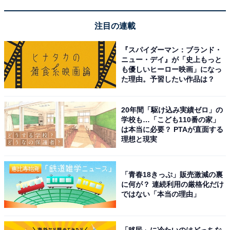
注目の連載
Bose QuietComfort Ultra Earbuds ノイズキャンセリン
『スパイダーマン：ブランド・
グ Bluetooth 完全ワイヤレス イヤホン 空間オーディオ
ニュー・デイ』が「史上もっと
マイク付 最大6時間再生 急速充電 ブラック
も優しいヒーロー映画」になっ
Amazonで見る
た理由。予習したい作品は？
20年間「駆け込み実績ゼロ」の
Bose「QuietComfort Ultra Earbuds（第2世代）」
学校も…「こども110番の家」
は本当に必要？ PTAが直面する
理想と現実
「青春18きっぷ」販売激減の裏
に何が？ 連続利用の厳格化だけ
ではない「本当の理由」
Bose QuietComfort Ultra Earbuds (第2世代) ワイヤレス
ノイズキャンセリング Bluetooth イヤホン 最長6時間連
「移民」に冷たいのはどっちな