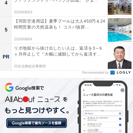
プアップランドリーバッグが話題。“さま...
4
2026/08/03
【羽田空港周辺】夏季プールは大人450円＆24
時間営業の天然温泉も！ コスパ抜群...
5
2026/08/04
リボ地獄から抜け出したい人は、返済を3～6
ヶ月停止して『大幅に減額してから返済す...
PR
渋谷法務総合事務所
Recommended by
【今日チェックしたい】Boseの人気商品5選
Bose「QuietComfort Ultra Earbuds」