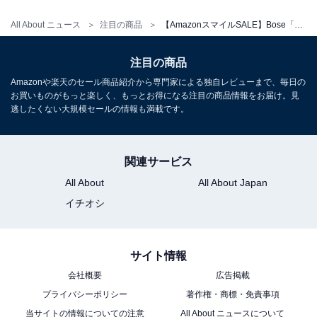
Bose「QuietComfort Ultra Headphones」
All About ニュース
注目の商品
【AmazonスマイルSALE】Bose「ワイヤレスイヤホン」が特別価格で登場中【2月2日】
注目の商品
Amazonや楽天のセール商品紹介から専門家による独自レビューまで、毎日の
お買いものがもっと楽しく、もっとお得になる注目の商品情報をお届け。見
逃したくない大規模セールの情報も満載です。
Bose QuietComfort Ultra Headphones 完全 ワイヤレス
関連サービス
空間オーディオ ヘッドホン ノイズキャンセリング
All About
All About Japan
Bluetooth接続 マイク付 最大24時間再生 急速充電 ブラッ
ク
イチオシ
Amazonで見る
サイト情報
会社概要
広告掲載
Bose「QuietComfort Headphones LE」
プライバシーポリシー
著作権・商標・免責事項
当サイトの情報についての注意
All About ニュースについて