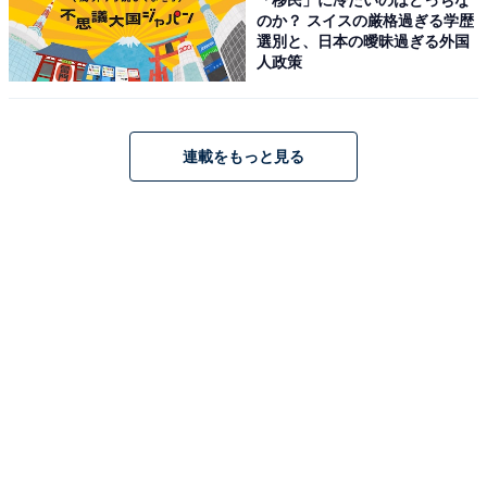
続再生 IPX4規格準拠 イマーシブオーディオ 迫力の重低音
のか？ スイスの厳格過ぎる学歴
ホワイトスモーク
選別と、日本の曖昧過ぎる外国
人政策
Amazonで見る
Bose「QuietComfort Earbuds」
連載をもっと見る
Bose QuietComfort Earbuds Bluetooth接続 アクティブ
ノイズキャンセリング 完全ワイヤレス イヤホン 最長8.5
時間連続再生 急速充電 ブラック
Amazonで見る