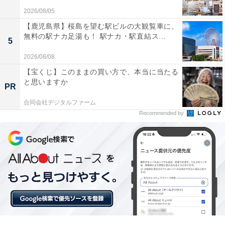
2026/08/05
【鹿児島県】桜島を望む駅ビルの大観覧車に、
無料の駅ナカ足湯も！ 駅ナカ・駅直結ス...
5
2026/08/08
【Amazon.co.jp限定】 Logicool G PRO X2
【宝くじ】このままの買い方で、本当に当たる
SUPERSTRIKE ゲーミングマウス G-PPD-004WL-STRKd
と思いますか
PR
Amazonで見る
合同会社デジタルファーム
Recommended by
ロジクール「MX2400GRd」