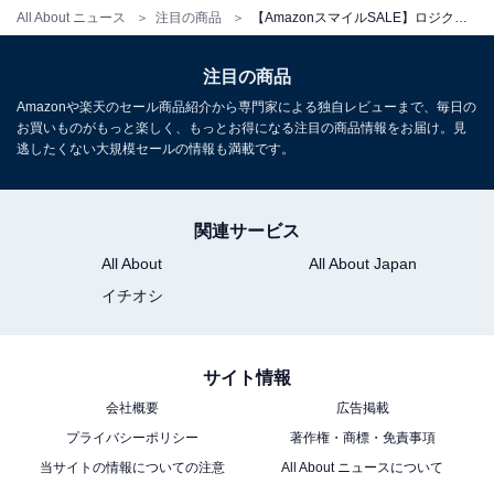
All About ニュース
注目の商品
【AmazonスマイルSALE】ロジクール「トラックボール」が特別価格で登場中【1月30日】
注目の商品
Amazonや楽天のセール商品紹介から専門家による独自レビューまで、毎日の
お買いものがもっと楽しく、もっとお得になる注目の商品情報をお届け。見
逃したくない大規模セールの情報も満載です。
ロジクール ワイヤレス キーボード MX KEYS S
KX800sGR 無線 薄型 パーフェクト・ストロークキー ス
マートバックライト 国内正規品
Amazonで見る
関連サービス
All About
All About Japan
イチオシ
サイト情報
会社概要
広告掲載
プライバシーポリシー
著作権・商標・免責事項
当サイトの情報についての注意
All About ニュースについて