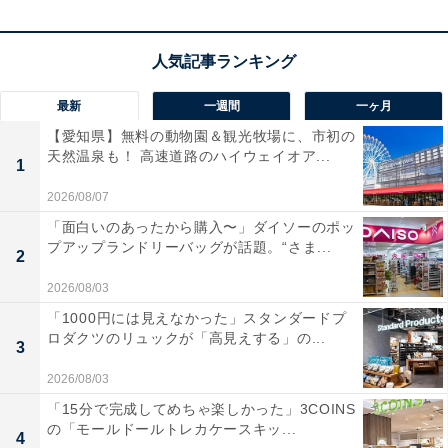
最新
一週間
一ヶ月
【愛知県】無料の動物園＆観光牧場に、市初の
天然温泉も！ 高速道路のハイウェイオア...
1
2026/08/07
「面白いのあったから購入〜」ダイソーのポッ
プアップランドリーバッグが話題。“さま...
2
2026/08/03
「1000円には見えなかった」スタンダードプ
【今日チェックしたい】ロジクールの人気商品5選
ロダクツのリュックが「高見えする」の...
3
2026/08/03
ロジクール「PRO X2」
「15分で完成してめちゃ楽しかった」3COINS
の「モールドールトレカケースキッ...
4