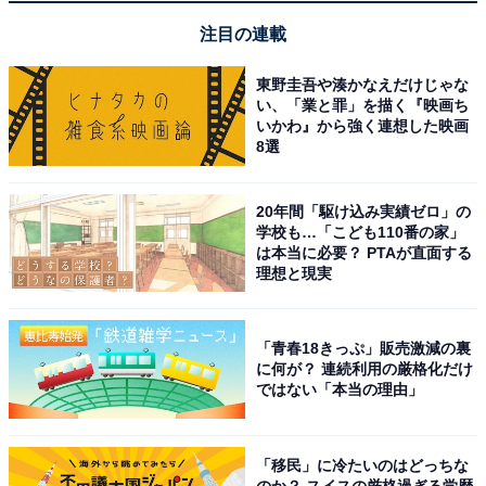
【Amazon.co.jp限定】 ロジクール MX MASTER 4 アド
注目の連載
バンスド ワイヤレス マウス 触覚フィードバック 静音
MX2400GRd
東野圭吾や湊かなえだけじゃな
Amazonで見る
い、「業と罪」を描く『映画ち
いかわ』から強く連想した映画
8選
ロジクール「MXTB2d」
20年間「駆け込み実績ゼロ」の
学校も…「こども110番の家」
は本当に必要？ PTAが直面する
理想と現実
「青春18きっぷ」販売激減の裏
に何が？ 連続利用の厳格化だけ
【Amazon.co.jp限定】 ロジクール 静音 ワイヤレス トラ
ではない「本当の理由」
ックボール マウス MX ERGO S MXTB2d 無線 グラファイ
ト
Amazonで見る
「移民」に冷たいのはどっちな
のか？ スイスの厳格過ぎる学歴