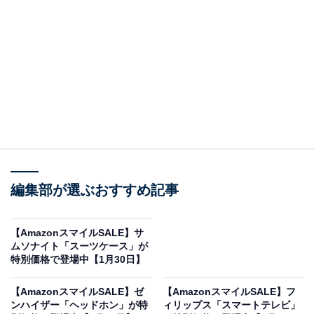
【Amazon.co.jp限定】 ロジクール 静音 ワイヤレス トラ
ックボール マウス 無線 M575SPd 国内正規品
Amazonで見る
編集部が選ぶおすすめ記事
ロジクールのトラックボール「M575SPd」は現在29％
オフの特別価格・税込5480円で販売中。
在庫がなくなり
【AmazonスマイルSALE】サ
次第終了する可能性もあります
。
ムソナイト「スーツケース」が
特別価格で登場中【1月30日】
この商品のおすすめポイントは？
【AmazonスマイルSALE】ゼ
【AmazonスマイルSALE】フ
ンハイザー「ヘッドホン」が特
ィリップス「スマートテレビ」
人間工学に基づいた独自の傾斜角が、腕や手首の緊張を