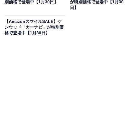
別価格で登場中【1月30日】
が特別価格で登場中【1月30
和らげてくれるトラックボールマウスです。マウス本体
日】
を動かす必要がないため、デスク上の限られたスペース
【AmazonスマイルSALE】ケ
でも快適に作業が進みます。最新の静音クリックを採用
ンウッド「カーナビ」が特別価
しており、カチカチ音が気にならないのも嬉しい進化で
格で登場中【1月30日】
すね。接続はBluetoothに加え、セキュアなLogi Boltにも
対応。単三電池1本で最長18ヶ月使用できるスタミナも
魅力で、場所を選ばず自分らしいワークスタイルを実現
できます。
ユーザーからは「手首の痛みがなくなった！」「クリッ
ク音が静かで集中できる」と高く評価されています。一
方で、「ボールの操作に慣れるまで少し時間がかかる」
という声も。デスク周りをスッキリさせたい人や、長時
間のPC作業による疲れを軽減したい人には、おすすめの
商品といえそうです。