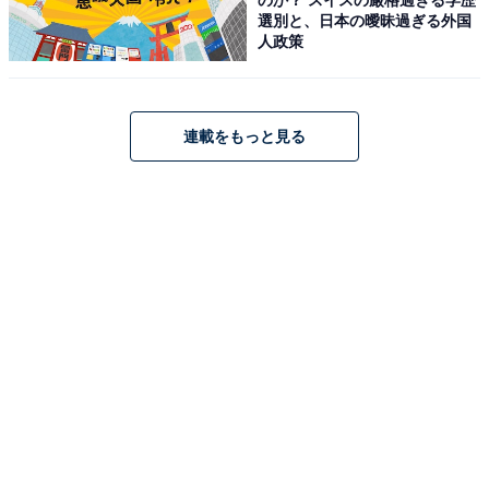
選別と、日本の曖昧過ぎる外国
人政策
ロジクール「KX700GRd」
連載をもっと見る
【Amazon.co.jp限定】 ロジクール ワイヤレスキーボー
ド 無線 MX KEYS mini KX700GRd 日本語配列 国内正規
品
Amazonで見る
ロジクール「KX800sGR」