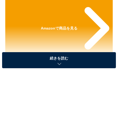
Amazonで商品を見る
続きを読む
※以下のセール情報は2026年1月30日21時現在のもので
す。値段の変更、売り切れの場合もあります。
※本記事で紹介している商品の購入やサービスの利用により、売上の一部が
オールアバウトに還元されることがあります。
ロジクール「トラックボール」が“今だけ”の限定
価格に！ 29％オフで登場