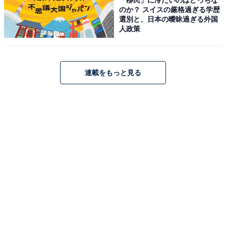
のか？ スイスの厳格過ぎる学歴
選別と、日本の曖昧過ぎる外国
人政策
連載をもっと見る
Bose QuietComfort Ultra Headphones 完全 ワイヤレス
空間オーディオ ヘッドホン ノイズキャンセリング
Bluetooth接続 マイク付 最大24時間再生 急速充電 ブラッ
ク
Amazonで見る
Bose「Ultra Open Earbuds」