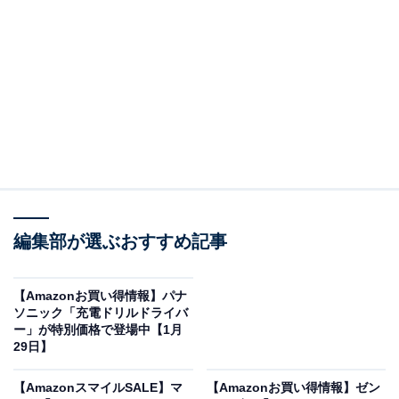
※以下のセール情報は2026年1月30日13時現在のもので
す。値段の変更、売り切れの場合もあります。
この記事の執筆者：
All About ニュース お買
編集部が選ぶおすすめ記事
いもの部
Amazonのセール商品から売れ筋ランキングまで、毎日のお買いも
【Amazonお買い得情報】パナ
のがもっと楽しく、もっとお得になる情報をお届け。編集部員によ
ソニック「充電ドリルドライバ
る独自レビューなど、ここでしか手に入らない情報も満載です。
...続きを読む
ー」が特別価格で登場中【1月
29日】
※本記事で紹介している商品の購入やサービスの利用により、売上の一部が
オールアバウトに還元されることがあります。
【AmazonスマイルSALE】マ
【Amazonお買い得情報】ゼン