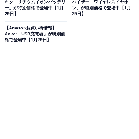
キタ「リチウムイオンバッテリ
ハイザー「ワイヤレスイヤホ
Boseの「Bluetoothスピーカー」が“今だけ”の限
ー」が特別価格で登場中【1月
ン」が特別価格で登場中【1月
29日】
29日】
定価格に！ 12％オフで登場
【Amazonお買い得情報】
Anker「USB充電器」が特別価
格で登場中【1月29日】
Bose SoundLink Revolve+ II Bluetooth speaker ポー
タブル ワイヤレス スピーカー マイク付 最大17時間 再生
防滴・防塵 10.5 cm W x 18.4 cm H x 10.5 cm (D) 0.91
kg トリプルブラック
Amazonで見る
BoseのBluetoothスピーカー「SoundLink Revolve+ II」
は現在12％オフの特別価格・税込3万3880円で販売中。