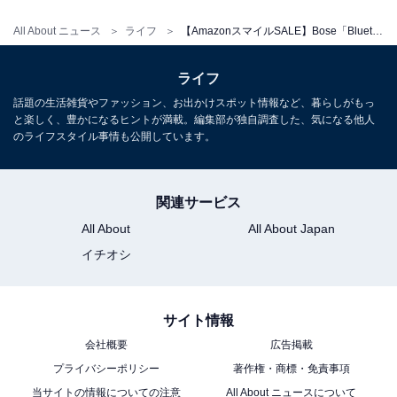
All About ニュース
ライフ
【AmazonスマイルSALE】Bose「Bluetoothスピーカー」が特別価格で登場中【1月30日】
Bose Ultra Open Earbuds 空間オーディオ イヤホン オ
ライフ
ープンイヤー 完全 ワイヤレス Bluetooth接続 マイク付
話題の生活雑貨やファッション、お出かけスポット情報など、暮らしがもっ
最大7.5時間再生 防滴 ブラック
と楽しく、豊かになるヒントが満載。編集部が独自調査した、気になる他人
Amazonで見る
のライフスタイル事情も公開しています。
Bose「QuietComfort Ultra Earbuds LE（第2世
関連サービス
代）」
All About
All About Japan
イチオシ
サイト情報
会社概要
広告掲載
プライバシーポリシー
著作権・商標・免責事項
当サイトの情報についての注意
All About ニュースについて