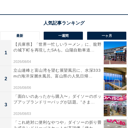
タイムセールの終了時期は明らかにされておらず、
在庫
がなくなり次第終了する可能性もあります
。
この商品のおすすめポイントは？
最新
一週間
一ヶ月
360度均一に広がる深みのあるサウンド
が、部屋のどこ
【兵庫県】「世界一忙しいラーメン」に、龍野
にいても極上の音楽体験を届けてくれます。
最大17時間
の城下町を再現したSAも。山陽自動車道...
1
の連続再生
が可能なロングバッテリーに加え、持ち運び
2026/08/04
に便利な柔軟なハンドル付き。さらに
防塵・防滴仕様
立山連峰と富山湾を望む展望風呂に、水深333
（IP55）
でキッチンやアウトドアでも安心！ マイク内蔵
mの海洋深層水風呂。富山県の人気日帰...
2
で音声アシスタントや通話にも対応し、生活のあらゆる
シーンを上質な音で彩ってくれます。
2026/08/06
「面白いのあったから購入〜」ダイソーのポッ
プアップランドリーバッグが話題。“さま...
ユーザーからは「驚くほどの重低音と広がり」「持ち運
3
びが楽で家中で活躍する」と絶賛の声が届いています。
2026/08/03
一方で、「音がパワフルすぎて集合住宅では音量に気を
「これ絶対に便利なやつや」ダイソーの折り畳
使う」という声も。場所を選ばず迫力のボーズサウンド