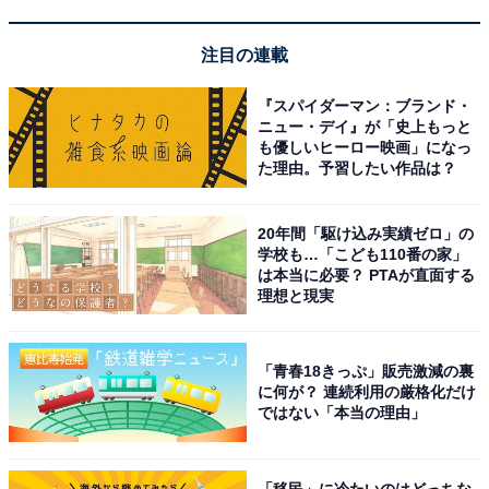
Bose「QuietComfort Ultra Headphones（第2世
注目の連載
代）」
『スパイダーマン：ブランド・
ニュー・デイ』が「史上もっと
も優しいヒーロー映画」になっ
た理由。予習したい作品は？
20年間「駆け込み実績ゼロ」の
学校も…「こども110番の家」
は本当に必要？ PTAが直面する
Bose QuietComfort Ultra Headphones（第2世代） 空
理想と現実
間オーディオ 完全 ワイヤレス オーバーイヤー型 ヘッドホ
ン ノイズキャンセリング Bluetooth接続 マイク搭載 最大
30時間再生 急速充電 ブラック
「青春18きっぷ」販売激減の裏
Amazonで見る
に何が？ 連続利用の厳格化だけ
ではない「本当の理由」
Bose「QuietComfort Ultra Headphones」
「移民」に冷たいのはどっちな