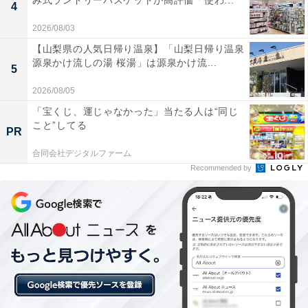
み式ランドリーバスケットが高評価「使わ...
4
を楽しみたい人や、デザイン性と機能性を両立させたい
2026/08/03
人には、おすすめの商品といえそうです。
【山梨県の人気日帰り温泉】「山梨日帰り温泉
源泉かけ流しの湯 桜湯」は源泉かけ流...
5
2026/08/05
「宝くじ、運じゃなかった」当たる人は“同じ
こと”してる
PR
合同会社デジタルファーム
Recommended by
【今日チェックしたい】Boseの人気商品5選