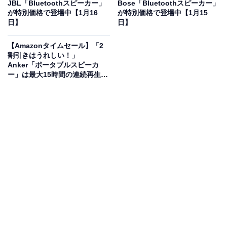
JBL「Bluetoothスピーカー」
Bose「Bluetoothスピーカー」
が特別価格で登場中【1月16
が特別価格で登場中【1月15
日】
日】
【Amazonタイムセール】「2
JBL PARTYBOX ENCORE ESSENTIAL Bluetoothスピー
割引きはうれしい！」
カー ワイヤレス IPX4/マイク入力/ブラック
Anker「ポータブルスピーカ
JBLPBENCOREESSJN
ー」は最大15時間の連続再生が
Amazonで見る
楽しめる【1月26日】
JBLのBluetoothスピーカー「JBLPBENCOREESSJN」
は現在45％オフの特別価格・税込2万1000円で販売中。
タイムセールの終了時期は明らかにされておらず、
在庫
がなくなり次第終了する可能性もあります
。
この商品のおすすめポイントは？
JBLならではのパワフルな100W出力で、重低音が響き渡
る迫力のサウンドが楽しめます。音楽に合わせて光るダ