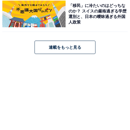
JBL CHARGE Essential 2 ワイヤレススピーカー
「移民」に冷たいのはどっちな
Bluetooth ポータブル モバイルバッテリ機能 パッシブラ
のか？ スイスの厳格過ぎる学歴
ジエーター IPX7 防水 40W 低音 JBLCHARGEES2
選別と、日本の曖昧過ぎる外国
Amazonで見る
人政策
JBL「JBLFLIPES3」
連載をもっと見る
JBL FLIP ESSENTIAL 3 【2025年 ポータブルスピーカー
IPX7防水 USB-C充電 パッシブラジエーター搭載 ワイヤレ
ス Bluetooth 20W 最大10時間再生
Amazonで見る