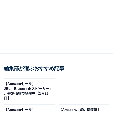
Amazonで商品を見る
※以下のセール情報は2026年1月27日20時現在のもので
す。値段の変更、売り切れの場合もあります。
※本記事で紹介している商品の購入やサービスの利用により、売上の一部が
編集部が選ぶおすすめ記事
オールアバウトに還元されることがあります。
JBLの「Bluetoothスピーカー」が“今だけ”の限定
【Amazonセール】
価格に！ 45％オフで登場
JBL「Bluetoothスピーカー」
が特別価格で登場中【1月23
日】
【Amazonセール】
【Amazonお買い得情報】