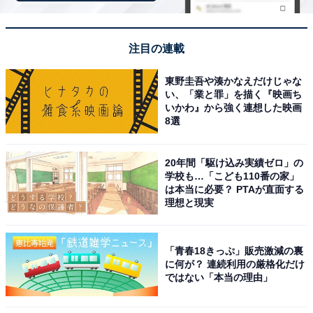
注目の連載
JBL CHARGE5 Bluetoothスピーカー 2ウェイ・スピーカ
東野圭吾や湊かなえだけじゃな
ー構成/USB C充電/IP67防塵防水/パッシブラジエーター搭
い、「業と罪」を描く『映画ち
載/ポータブル/2021年モデル ブルー JBLCHARGE5BLU
いかわ』から強く連想した映画
8選
Amazonで見る
20年間「駆け込み実績ゼロ」の
学校も…「こども110番の家」
JBL「JBLCHARGEES2」
は本当に必要？ PTAが直面する
理想と現実
「青春18きっぷ」販売激減の裏
に何が？ 連続利用の厳格化だけ
ではない「本当の理由」