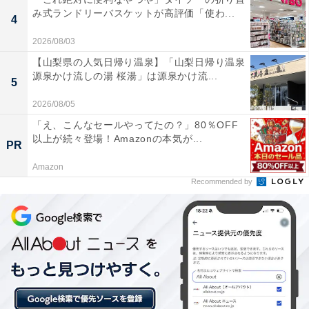
み式ランドリーバスケットが高評価「使わ...
4
2026/08/03
【山梨県の人気日帰り温泉】「山梨日帰り温泉
源泉かけ流しの湯 桜湯」は源泉かけ流...
5
2026/08/05
「え、こんなセールやってたの？」80％OFF
以上が続々登場！Amazonの本気が...
PR
Amazon
Recommended by
【今日チェックしたい】JBLの人気商品5選
JBL「JBLCHARGE5BLU」