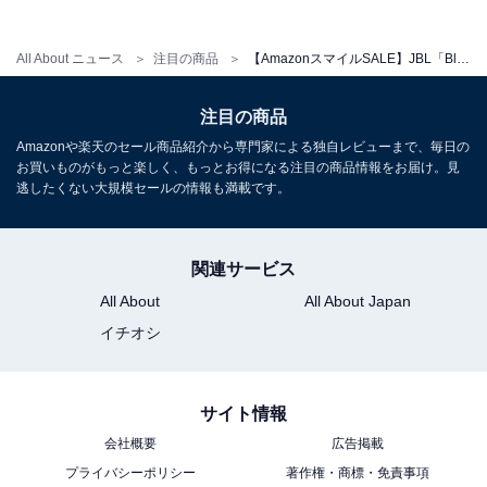
JBL「JBLFLIP6BLK」
All About ニュース
注目の商品
【AmazonスマイルSALE】JBL「Bluetoothスピーカー」が特別価格で登場中【1月27日】
JBL「JBLGO4BLKO」
注目の商品
Amazonや楽天のセール商品紹介から専門家による独自レビューまで、毎日の
お買いものがもっと楽しく、もっとお得になる注目の商品情報をお届け。見
逃したくない大規模セールの情報も満載です。
関連サービス
All About
All About Japan
JBL GO4 Bluetoothスピーカー USB C充電/IP67防塵防
水/アプリ対応/パッシブラジエーター搭載/ポータブル/ファ
イチオシ
ンキーブラック JBLGO4BLKO
Amazonで見る
サイト情報
会社概要
広告掲載
プライバシーポリシー
著作権・商標・免責事項