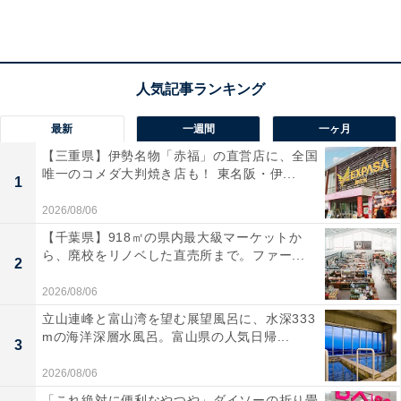
イナミックなライトショー機能を搭載し、視覚的にも空
間を盛り上げてくれるのが魅力！ IPX4の防滴対応なの
で、BBQやプールサイドなどの屋外でも気兼ねなく使え
ます。マイク入力も付いているので、即席のカラオケ大
会ができるのも楽しいですよね。持ち手付きのコンパク
最新
一週間
一ヶ月
ト設計で、どこでも一瞬でイベント会場に早変わりしま
【三重県】伊勢名物「赤福」の直営店に、全国
す。
唯一のコメダ大判焼き店も！ 東名阪・伊...
1
2026/08/06
ユーザーからは「音圧がすごくて音楽が楽しい」「照明
【千葉県】918㎡の県内最大級マーケットか
が綺麗で気分が上がる」と熱い支持を得ています。一方
ら、廃校をリノベした直売所まで。ファー...
2
で、「バッテリー駆動が最大6時間なので、長時間使う
なら電源の確保が必要」という声も。パーティーやアウ
2026/08/06
トドアで音楽を主役にしたい人や、迫力あるサウンドを
立山連峰と富山湾を望む展望風呂に、水深333
mの海洋深層水風呂。富山県の人気日帰...
体感したい人には、おすすめの商品といえそうです。
3
2026/08/06
「これ絶対に便利なやつや」ダイソーの折り畳