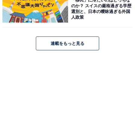
る独自レビューなど、ここでしか手に入らない情報も満載です。
...続きを読む
のか？ スイスの厳格過ぎる学歴
選別と、日本の曖昧過ぎる外国
人政策
こちらもおすすめ
【楽天トラベルセール】「磐梯名湯リゾート
連載をもっと見る
ボナリの森」が特別価格で登場中