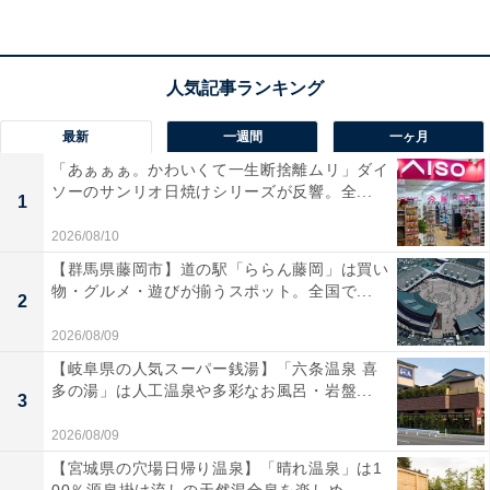
宿泊者からは「海鮮もおいしく、種類も豊富」「露天風
呂からの伊豆七島が眺められる景色も最高」という声が
あがっています。家族で一日中遊び尽くしたい人や、海
の絶景を眺めながら温泉とサウナで癒やされたい人にお
最新
一週間
一ヶ月
すすめの宿です。
「あぁぁぁ。かわいくて一生断捨離ムリ」ダイ
ソーのサンリオ日焼けシリーズが反響。全...
1
2026/08/10
【群馬県藤岡市】道の駅「ららん藤岡」は買い
物・グルメ・遊びが揃うスポット。全国で...
2
2026/08/09
【岐阜県の人気スーパー銭湯】「六条温泉 喜
多の湯」は人工温泉や多彩なお風呂・岩盤...
3
2026/08/09
【宮城県の穴場日帰り温泉】「晴れ温泉」は1