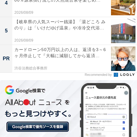
00％源泉掛け流しの天然混合泉を楽しめ...
4
2026/08/09
楽天トラベルの「クーポン祭」とは？
【岐阜県の人気スーパー銭湯】「湯どころ み
のり」は「いけだゆげ温泉」や冷冷交代浴...
5
楽天トラベルでは、定期的に「クーポン祭」を開催。人
2026/08/09
気の宿やホテルを対象に、宿泊予約で使えるお得な割引
カードローン50万円以上の人は、返済を3～6
クーポンを配布します。
ヶ月停止して『大幅に減額してから返済...
PR
クーポンは、国内宿泊や海外ツアー、レンタカーなど、
渋谷法務総合事務所
Recommended by
さまざまな旅行商品で利用可能。複数のクーポンを組み
合わせて、さらに割引率をアップできる場合もありま
す。賢く旅の計画を立てて、お得に旅行を楽しみましょ
う。