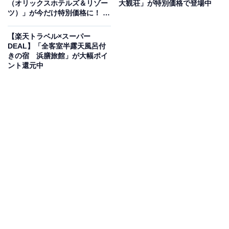
（オリックスホテルズ＆リゾー
大観荘」が特別価格で登場中
ツ）」が今だけ特別価格に！ 城
下町を一望する温泉リゾート
楽天トラベルでホテルを見る
【1月16日】
【楽天トラベル×スーパー
DEAL】「全客室半露天風呂付
きの宿 浜膳旅館」が大幅ポイ
ント還元中
この宿泊施設のおすすめポイントは？
伊豆熱川温泉にある「ホテルカターラ RESORT＆SPA」
は、全室オーシャンビューの客室と豊富な自家源泉が自
慢のリゾートホテルです。大海原を望む野天風呂や絶景
のバレルサウナに加え、熱帯植物に囲まれたジャングル
スパ「PAU」など、9つものお風呂で湯浴みを満喫でき
ます。温泉を利用した全天候型の屋内プールも完備して
おり、季節を問わず大人から子どもまで楽しめます。