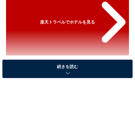
楽天トラベルでホテルを見る
※以下のセール情報は2026年1月16日21時現在のもので
続きを読む
す。料金の変更、満室の場合もあります。
※本記事で紹介している商品の購入やサービスの利用により、売上の一部が
オールアバウトに還元されることがあります。
「伊豆熱川温泉 ホテルカターラ RESORT＆
SPA」が500円オフで登場！