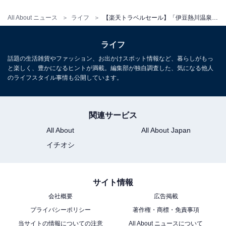
All About ニュース
ライフ
【楽天トラベルセール】「伊豆熱川温泉 ホテルカターラ RESORT＆SPA」が今だけ特別価格に！ 伊豆の自然に囲まれたリゾートステイ【1月16日】
ライフ
話題の生活雑貨やファッション、お出かけスポット情報など、暮らしがもっ
と楽しく、豊かになるヒントが満載。編集部が独自調査した、気になる他人
のライフスタイル事情も公開しています。
関連サービス
All About
All About Japan
イチオシ
サイト情報
会社概要
広告掲載
プライバシーポリシー
著作権・商標・免責事項
当サイトの情報についての注意
All About ニュースについて