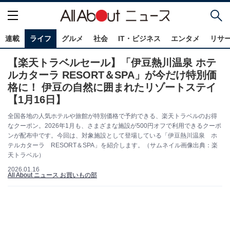
連載
ライフ
グルメ
社会
IT・ビジネス
エンタメ
リサ
【楽天トラベルセール】「伊豆熱川温泉 ホテ
ルカターラ RESORT＆SPA」が今だけ特別価
格に！ 伊豆の自然に囲まれたリゾートステイ
【1月16日】
全国各地の人気ホテルや旅館が特別価格で予約できる、楽天トラベルのお得
なクーポン。2026年1月も、さまざまな施設が500円オフで利用できるクーポ
ンが配布中です。今回は、対象施設として登場している「伊豆熱川温泉 ホ
テルカターラ RESORT＆SPA」を紹介します。（サムネイル画像出典：楽
天トラベル）
2026.01.16
All About ニュース お買いもの部