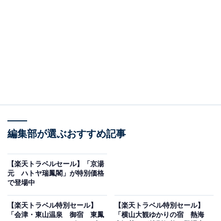
編集部が選ぶおすすめ記事
画像出典：楽天トラベル
【楽天トラベルセール】「京湯
「伊豆熱川温泉 ホテルカターラ RESORT＆SPA」は
元 ハトヤ瑞鳳閣」が特別価格
現在特別価格で宿泊可能です。
で登場中
【楽天トラベル特別セール】
【楽天トラベル特別セール】
「会津・東山温泉 御宿 東鳳
「横山大観ゆかりの宿 熱海