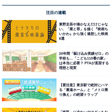
楽天トラベルでクーポン祭を見る
注目の連載
東野圭吾や湊かなえだけじゃな
い、「業と罪」を描く『映画ち
いかわ』から強く連想した映画
8選
※掲載されている情報は記事公開時のものです。あらか
20年間「駆け込み実績ゼロ」の
じめご了承ください。
学校も…「こども110番の家」
は本当に必要？ PTAが直面する
また、記事中の宿泊プランを予約すると、売上の一部が
理想と現実
オールアバウトに還元されることがあります。
【要注意】東京駅で絶対にハマ
この記事の執筆者：
All About ニュース お買
る「最遠ホーム」と「メトロ乗
いもの部
り換え」の絶望トラップ
Amazonのセール商品から売れ筋ランキングまで、毎日のお買いも
のがもっと楽しく、もっとお得になる情報をお届け。編集部員によ
「移民」に冷たいのはどっちな