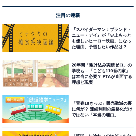
注目の連載
楽天トラベルでキャンペーンを見る
『スパイダーマン：ブランド・
ニュー・デイ』が「史上もっと
も優しいヒーロー映画」になっ
た理由。予習したい作品は？
20年間「駆け込み実績ゼロ」の
学校も…「こども110番の家」
※掲載されている情報は記事公開時のものです。あらか
は本当に必要？ PTAが直面する
じめご了承ください。 また、記事中の宿泊プランを予約
理想と現実
すると、売上の一部がオールアバウトに還元されること
があります。
「青春18きっぷ」販売激減の裏
に何が？ 連続利用の厳格化だけ
ではない「本当の理由」
この記事の執筆者：
All About ニュース お買
いもの部
「移民」に冷たいのはどっちな