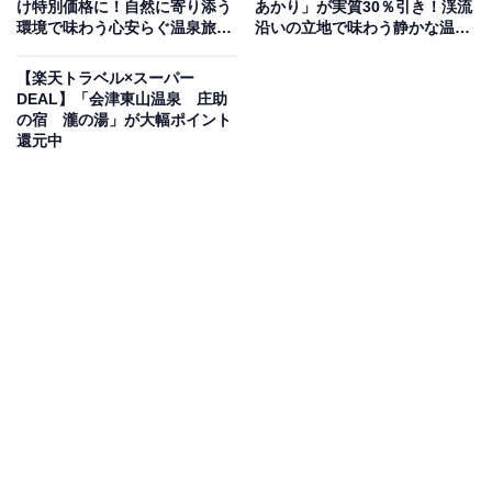
け特別価格に！自然に寄り添う
あかり」が実質30％引き！渓流
環境で味わう心安らぐ温泉旅
沿いの立地で味わう静かな温泉
【1月14日】
時間【1月14日】
【楽天トラベル×スーパー
DEAL】「会津東山温泉 庄助
の宿 瀧の湯」が大幅ポイント
還元中
この宿泊施設のおすすめポイントは？
氷見の海沿いに佇む「うみあかり」は、圧巻のオーシャ
ンビューが魅力の宿です。本館の展望露天風呂では富山
湾を一望でき、天気の良い日には海の向こうにそびえる
立山連峰を望めます。別館「潮の香亭」の岩風呂と合わ
せ、2種類の異なる源泉で湯巡りを楽しめるのも贅沢な
ポイント。夕食は新鮮な氷見の海の幸や氷見牛、朝食は
いくら掛け放題の海鮮丼など、豪華なブッフェや会席で
富山の旬を存分に味わえます。
宿泊者からは「朝の大浴場で見た日の出がとても美しく