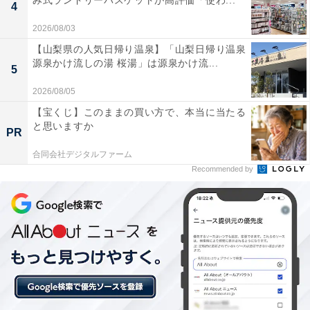
み式ランドリーバスケットが高評価「使わ...
4
2026/08/03
楽天トラベルの「5と0のつく日」キャンペーンと
【山梨県の人気日帰り温泉】「山梨日帰り温泉
は？
源泉かけ流しの湯 桜湯」は源泉かけ流...
5
楽天トラベルでは、毎月5と0のつく日（5日・10日・15
2026/08/05
日・20日・25日・30日）から48時間限定で特別キャンペ
【宝くじ】このままの買い方で、本当に当たる
と思いますか
ーンを実施。対象日にエントリー＆予約をすると、宿泊
PR
料金が特別価格になるほか、ポイント還元率もアップし
合同会社デジタルファーム
ます。
Recommended by
さらに、キャンペーン対象施設の中には、期間限定のス
ペシャルプランや豪華特典が付く場合もあります。旅行
をお得に楽しみたい方は、ぜひこの機会を活用しましょ
う。