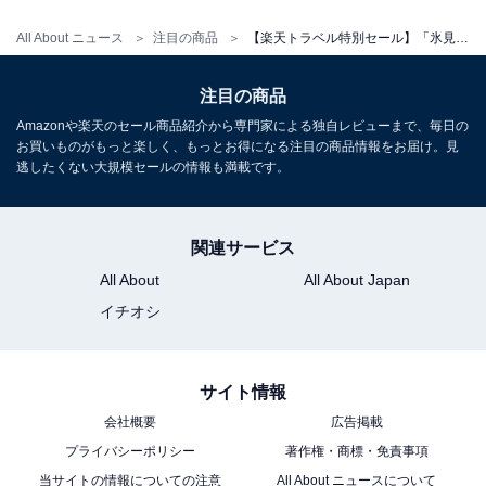
All About ニュース
注目の商品
【楽天トラベル特別セール】「氷見温泉郷 くつろぎの宿 うみあかり」が特別価格で登場中
注目の商品
Amazonや楽天のセール商品紹介から専門家による独自レビューまで、毎日の
お買いものがもっと楽しく、もっとお得になる注目の商品情報をお届け。見
逃したくない大規模セールの情報も満載です。
関連サービス
All About
All About Japan
イチオシ
サイト情報
会社概要
広告掲載
プライバシーポリシー
著作権・商標・免責事項
当サイトの情報についての注意
All About ニュースについて