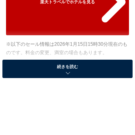
楽天トラベルでホテルを見る
※以下のセール情報は2026年1月15日15時30分現在のも
のです。料金の変更、満室の場合もあります。
※本記事で紹介している商品の購入やサービスの利用により、売上の一部が
続きを読む
オールアバウトに還元されることがあります。
「氷見温泉郷 くつろぎの宿 うみあかり」が
10％オフで登場！