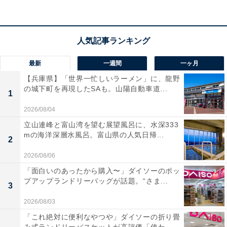
て感動しました」「温泉でとても温まることができ、鰤
をふんだんに使ったお食事は申し分ありませんでした」
という声があがっています。立山連峰の絶景に癒やされ
たい人や、氷見ならではの新鮮な魚介を心ゆくまで堪能
したい人におすすめの宿です。
最新
一週間
一ヶ月
【兵庫県】「世界一忙しいラーメン」に、龍野
の城下町を再現したSAも。山陽自動車道...
1
2026/08/04
立山連峰と富山湾を望む展望風呂に、水深333
mの海洋深層水風呂。富山県の人気日帰...
2
2026/08/06
「面白いのあったから購入〜」ダイソーのポッ
プアップランドリーバッグが話題。“さま...
3
2026/08/03
「これ絶対に便利なやつや」ダイソーの折り畳