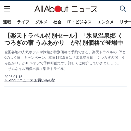
連載
ライフ
グルメ
社会
IT・ビジネス
エンタメ
リサ
【楽天トラベル特別セール】「氷見温泉郷 く
つろぎの宿 うみあかり」が特別価格で登場中
全国各地の人気ホテルや旅館が特別価格で予約できる、楽天トラベルの「5と
0のつく日」キャンペーン。本日1月15日は「氷見温泉郷 くつろぎの宿 う
みあかり」が10％オフで予約可能です。詳しくご紹介していきましょう。
（サムネイル画像出典：楽天トラベル）
2026.01.15
All About ニュース お買いもの部