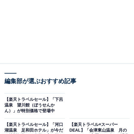
画像出典：楽天トラベル
編集部が選ぶおすすめ記事
「氷見温泉郷 くつろぎの宿 うみあかり」は現在特別
価格で宿泊可能です。
【楽天トラベルセール】「下呂
温泉 望川館（ぼうせんか
ん）」が特別価格で登場中
【楽天トラベルセール】「河口
【楽天トラベル×スーパー
湖温泉 足和田ホテル」が今だ
DEAL】「会津東山温泉 月の
楽天トラベルでホテルを見る