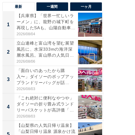
最新
一週間
一ヶ月
【兵庫県】「世界一忙しいラ
【兵庫
ーメン」に、龍野の城下町を
ーメン
1
1
再現したSAも。山陽自動車
再現した
道...
道...
2026/08/04
2026/08/0
立山連峰と富山湾を望む展望
【三重
風呂に、水深333mの海洋深
「鈴鹿天
2
2
層水風呂。富山県の人気日
は100
帰...
2026/08/06
2026/08/0
「面白いのあったから購
ステラ
入〜」ダイソーのポップアッ
詰め放題
3
3
プランドリーバッグが話
00円で「
題。“さま...
2026/08/03
2026/08/0
「これ絶対に便利なやつや」
「ミニオ
ダイソーの折り畳み式ランド
ッグ！ 
4
4
リーバスケットが高評価「使
ど、夏限
わ...
2026/08/03
2026/08/0
【山梨県の人気日帰り温泉】
【埼玉
「山梨日帰り温泉 源泉かけ流
「行田天
5
5