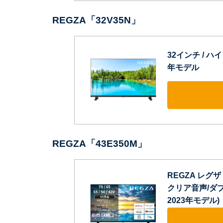
REGZA「32V35N」
32インチ / ハイ
年モデル
REGZA「43E350M」
REGZA レグザ 
クリア音声/ダブ
2023年モデル)