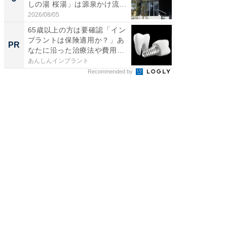
しの湯 桜湯」は源泉かけ流...
は和の
が...
2026/08/05
2026/08/0
65歳以上の方は要確認「イン
すべて
プラントは保険適用か？」あ
るその
PR
PR
なたに沿った治療法や費用
を...
あんしんインプラント
COCO VIL
Recommended by