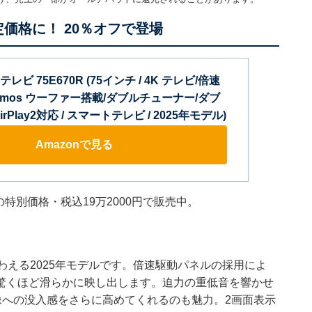
定価格に！ 20％オフで登場
テレビ 75E670R (75インチ / 4K テレビ/倍速
Atomos ウーファー搭載/ダブルチューナー/ダブ
Play2対応 / スマートテレビ / 2025年モデル)
Amazonで見る
フの特別価格・税込19万2000円で販売中。
わえる2025年モデルです。倍速駆動パネルの採用によ
驚くほど滑らかに映し出します。迫力の重低音を響かせ
、映像への没入感をさらに高めてくれるのも魅力。2画面表示