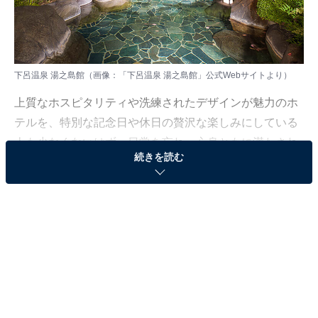
下呂温泉 湯之島館（画像：
「下呂温泉 湯之島館」公式Webサイト
より）
上質なホスピタリティや洗練されたデザインが魅力のホ
テルを、特別な記念日や休日の贅沢な楽しみにしている
人も少なくないはず。日常を忘れ、心身ともに満たされ
続きを読む
る非日常の体験は、何物にも代えがたい時間ですよね。
しかし、近年では多様なコンセプトや高い人気をほこる
ホテルも多く、どこに滞在すればよいか迷ってしま
う……そんな思いを抱えている人もいるのではないでし
ょうか。
そんな人に向けて、All About ニュース編集部が厳選した
人気かつ評価の高い施設を厳選して紹介します。今回取