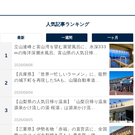
View this post on Instagram
最新
一週間
一ヶ月
立山連峰と富山湾を望む展望風呂に、水深333
mの海洋深層水風呂。富山県の人気日帰...
1
2026/08/06
【兵庫県】「世界一忙しいラーメン」に、龍野
の城下町を再現したSAも。山陽自動車道...
2
2026/08/04
岐阜県の下呂温泉にある「湯之島館」は、1931年創業の
【山梨県の人気日帰り温泉】「山梨日帰り温泉
歴史を誇り、本館が国の登録有形文化財に指定されてい
源泉かけ流しの湯 桜湯」は源泉かけ流...
3
る古格の宿です。下呂温泉で一番の高台に位置し、展望
2026/08/05
露天風呂や客室のお風呂に至るまで、しっとりとした質
【三重県】伊勢名物「赤福」の直営店に、全国
感の源泉を贅沢に堪能できます。食事は飛騨牛や川魚な