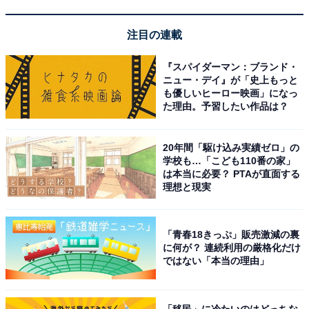
注目の連載
『スパイダーマン：ブランド・
ニュー・デイ』が「史上もっと
も優しいヒーロー映画」になっ
た理由。予習したい作品は？
20年間「駆け込み実績ゼロ」の
「下呂温泉 湯之島館」の口コミは？
学校も…「こども110番の家」
は本当に必要？ PTAが直面する
理想と現実
「下呂温泉 湯之島館」には、以下のような口コミが寄せ
られています。
「青春18きっぷ」販売激減の裏
に何が？ 連続利用の厳格化だけ
絶景とろとろの湯でリフレッシュ
ではない「本当の理由」
「移民」に冷たいのはどっちな