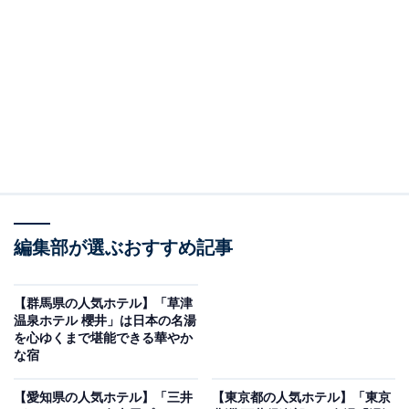
り上げるのは「下呂温泉 湯之島館」です。
※2025年1月時点でGoogleクチコミが500件以上、平均
評価が4.0超えのものを紹介しています
楽天トラベルでホテルを見る
編集部が選ぶおすすめ記事
【群馬県の人気ホテル】「草津
温泉ホテル 櫻井」は日本の名湯
を心ゆくまで堪能できる華やか
な宿
この記事の執筆者：
All About ニュース お買
いもの部
【愛知県の人気ホテル】「三井
【東京都の人気ホテル】「東京