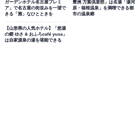
ガーデンホテル名古屋プレミ
豊洲 万葉倶楽部」は名湯「湯河
Amazonのセール商品から売れ筋ランキングまで、毎日のお買いも
ア」で名古屋の街並みを一望で
原・箱根温泉」を満喫できる都
のがもっと楽しく、もっとお得になる情報をお届け。編集部員によ
きる「雅」なひとときを
市の温泉郷
る独自レビューなど、ここでしか手に入らない情報も満載です。
...続きを読む
【山形県の人気ホテル】「悠湯
※本記事で紹介している商品の購入やサービスの利用により、売上の一部が
の郷 ゆさ & おふろcafé yusa」
オールアバウトに還元されることがあります。
は自家源泉の湯を堪能できる
「下呂温泉 湯之島館」は国の登録有形文化財に指
定されている古格の宿