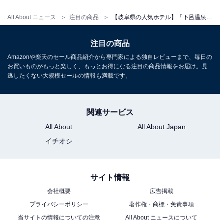
All About ニュース
注目の商品
【岐阜県の人気ホテル】「下呂温泉 湯之島館」でしっとりとした質感の源泉を贅沢に堪能
アクセス・料金・宿泊情報は？
注目の商品
アクセス
Amazonや楽天のセール商品紹介から専門家による独自レビューまで、毎日の
お買いものがもっと楽しく、もっとお得になる注目の商品情報をお届け。見
所在地：岐阜県下呂市湯之島645番地
逃したくない大規模セールの情報も満載です。
交通手段：
・下呂駅より車で約5分
関連サービス
・中津川ICより国道257号線約60分
All About
All About Japan
イチオシ
料金
大人1名：2万900円～
※料金は公式Webサイト参考価格
サイト情報
※プラン・部屋により価格は変動します
会社概要
広告掲載
プライバシーポリシー
著作権・商標・免責事項
チェックイン・チェックアウト
当サイトの情報についての注意
All About ニュースについて