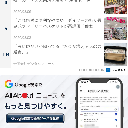
唯一のコメダ大判焼き店も！ 東名阪・伊...
4
ど地元の旬が揃い、厨房から離れた客室でも一番の食べ
頃で味わえるよう工夫された、真心のこもった会席料理
2026/08/06
を楽しめるのが魅力です。
「これ絶対に便利なやつや」ダイソーの折り畳
み式ランドリーバスケットが高評価「使わ...
5
2026/08/03
「占い師だけが知ってる〝お金が増える人の共
通点〟」
PR
楽天トラベルでホテルを見る
合同会社デジタルファーム
Recommended by