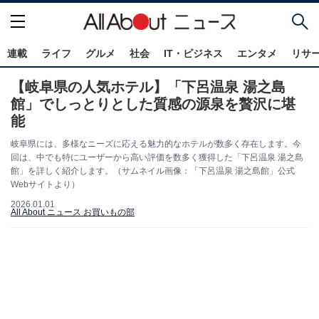
連載
ライフ
グルメ
社会
IT・ビジネス
エンタメ
リサ
【岐阜県の人気ホテル】「下呂温泉 湯之島
館」でしっとりとした質感の源泉を贅沢に堪
能
岐阜県には、多様なニーズに応える魅力的なホテルが数多く存在します。今
回は、中でも特にユーザーから高い評価を数多く獲得した「下呂温泉 湯之島
館」を詳しく紹介します。（サムネイル画像：「下呂温泉 湯之島館」公式
Webサイトより）
2026.01.01
All About ニュース お買いもの部