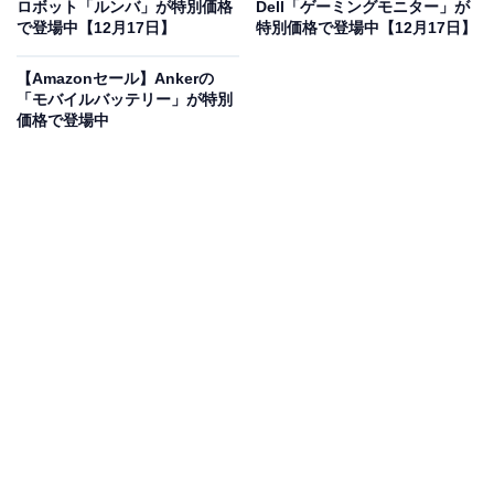
ロボット「ルンバ」が特別価格
Dell「ゲーミングモニター」が
で登場中【12月17日】
特別価格で登場中【12月17日】
高品質33㎜ダイナミックドライバーによる迫力の低音と
クリアな高音を楽しみつつ、ハンズフリー通話や音声ア
【Amazonセール】Ankerの
シスタントも快適。軽量デザインで持ち運びやすく、全
「モバイルバッテリー」が特別
価格で登場中
4色展開でおしゃれな見た目もポイントです。また、
マ
ルチポイント機能やGoogle Fast Pair対応で複数デバイ
ス間の切り替えもスムーズ！
レビューでも、バッテリー持ちの良さや音質、軽量設計
が高評価を集めています。この機会に、高性能ヘッドホ
ンをお得に手に入れましょう！