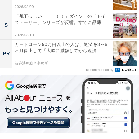
・無料配送
2026/08/09
・動画配信サービスの「Prime Video」
「靴下ほしいーーー！！」ダイソーの「トイ・
・音楽配信サービスの「Amazon Music Prime」
ストーリー」シリーズが反響。すでに品薄...
5
・写真やビデオを保存できるオンラインストレージサー
2026/08/10
ビスの「Amazon Photos」
カードローン50万円以上の人は、返済を3～6
・Kindle本を追加料金なしで読み放題の「Prime
ヶ月停止して『大幅に減額してから返済...
PR
Reading」
・会員限定先行タイムセール
渋谷法務総合事務所
Recommended by
・一部の対象商品が通常価格よりも割引されるAmazon
Prime限定価格
・生鮮食品から日用品まで配送してくれる「Amazonネ
ットスーパー」
また、同居の家族2人まで特典を共有できる「家族会
員」制度もあります。Amazonプライムに登録して、お
得にお買い物を楽しみましょう。