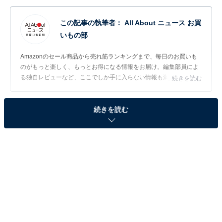
この記事の執筆者：
All About ニュース お買
いもの部
Amazonのセール商品から売れ筋ランキングまで、毎日のお買いも
のがもっと楽しく、もっとお得になる情報をお届け。編集部員によ
る独自レビューなど、ここでしか手に入らない情報も満載です。
...続きを読む
※本記事で紹介している商品の購入やサービスの利用により、売上の一部が
続きを読む
オールアバウトに還元されることがあります。
JBL「ワイヤレスヘッドホン」が38％オフで登
場！