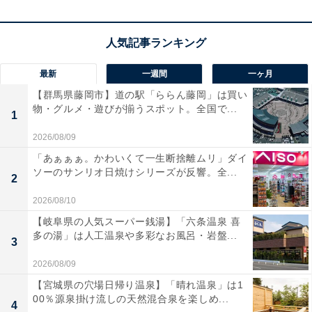
最新
一週間
一ヶ月
【群馬県藤岡市】道の駅「ららん藤岡」は買い
物・グルメ・遊びが揃うスポット。全国で...
1
2026/08/09
「プライム会員」なら便利でお得な特典が全部使
「あぁぁぁ。かわいくて一生断捨離ムリ」ダイ
い放題！
ソーのサンリオ日焼けシリーズが反響。全...
2
Amazonプライムは、月額600円（税込）または年間
2026/08/10
5900円（税込）で、多彩な特典を提供する会員制プログ
【岐阜県の人気スーパー銭湯】「六条温泉 喜
多の湯」は人工温泉や多彩なお風呂・岩盤...
ラムです。
3
2026/08/09
Amazonプライム会員になると、以下のようなさまざま
【宮城県の穴場日帰り温泉】「晴れ温泉」は1
なサービスを利用できるようになります。
00％源泉掛け流しの天然混合泉を楽しめ...
4