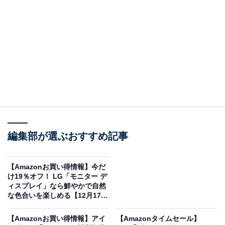
JBL TUNE 520BT ワイヤレスヘッドホン bluetooth 密閉
型 最大約57時間連続再生 オンイヤー USBタイプC充電 マ
ルチポイント JBLアプリ対応 ブラック JBLT520BTBLK
Amazonで見る
高性能で人気の「JBL TUNE 520BT ワイヤレスヘッドホ
ン」が、38％オフの特別価格・税込4455円で購入可能！
編集部が選ぶおすすめ記事
この商品のおすすめポイントは？
最大約57時間のバッテリー駆動は、長時間の通勤やオン
【Amazonお買い得情報】今だ
ライン授業でも安心。急速充電機能を使えば、わずか5
け19％オフ！ LG「モニター デ
分の充電で3時間の再生が可能です。
JBL専用アプリ対応
ィスプレイ」なら鮮やかで自然
な色合いを楽しめる【12月17
で、イコライザー設定や「ボイスアウェア」機能など、
日】
自分好みにカスタマイズできるのも魅力。
【Amazonお買い得情報】アイ
【Amazonタイムセール】