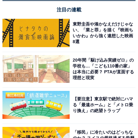
注目の連載
Amazonプライム 30日間の無料体験を始める
東野圭吾や湊かなえだけじゃな
い、「業と罪」を描く『映画ち
いかわ』から強く連想した映画
8選
※掲載されている情報は記事公開時のものです。あらか
20年間「駆け込み実績ゼロ」の
じめご了承ください。
学校も…「こども110番の家」
また、記事中の商品を購入すると、売上の一部がオール
は本当に必要？ PTAが直面する
理想と現実
アバウトに還元されることがあります
【要注意】東京駅で絶対にハマ
こちらもおすすめ
る「最遠ホーム」と「メトロ乗
り換え」の絶望トラップ
【Amazonお買い得情報】ゼンハイザー「ワイ
ヤレスヘッドホン」が今だけ52％オフ！ 高音質
でバッテリーも長持ち【12月18日】
「移民」に冷たいのはどっちな
のか？ スイスの厳格過ぎる学歴