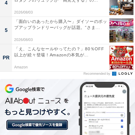
ロダクツのリュックが「高見えする」の...
4
います。初めてのディスプレイオーディオをお探しの人
は、購入を検討してみてもよいかもしれません。
2026/08/03
「面白いのあったから購入〜」ダイソーのポッ
プアップランドリーバッグが話題。“さま...
5
2026/08/03
「え、こんなセールやってたの？」80％OFF
以上が続々登場！Amazonの本気が...
PR
Amazon
Recommended by
【あわせて買いたい】Pioneerの人気商品5選