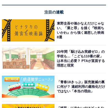
Pioneer「DCT-WR200D-E」
注目の連載
東野圭吾や湊かなえだけじゃな
い、「業と罪」を描く『映画ち
いかわ』から強く連想した映画
8選
20年間「駆け込み実績ゼロ」の
【Amazon.co.jp 限定】 Pioneer 車載用 Wi-Fi ルーター
学校も…「こども110番の家」
DCT-WR200D-E 無制限 定額料金 バッテリーレス
は本当に必要？ PTAが直面する
「docomo in Car Connect」 カロッツェリア
理想と現実
Amazonで見る
「青春18きっぷ」販売激減の裏
に何が？ 連続利用の厳格化だけ
Pioneer「TS-WX010A」
ではない「本当の理由」
「移民」に冷たいのはどっちな