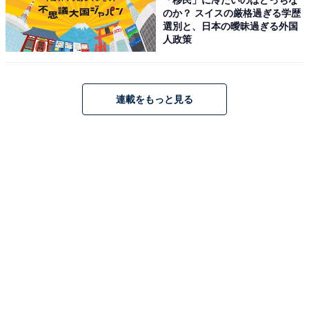
のか？ スイスの厳格過ぎる学歴
選別と、日本の曖昧過ぎる外国
人政策
Pioneer スピーカー TS-WX010A 17cm×8cm パワードサ
ブウーファー カロッツェリア
Amazonで見る
連載をもっと見る
Pioneer「ND-BC9」
Pioneer バックカメラ ND-BC9 汎用 カロッツェリア
Amazonで見る