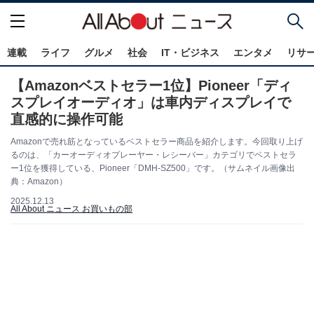
連載
ライフ
グルメ
社会
IT・ビジネス
エンタメ
リサ
【Amazonベストセラー1位】Pioneer「ディ
スプレイオーディオ」は車内ディスプレイで
直感的に操作可能
Amazonで売れ筋となっているベストセラー商品を紹介します。今回取り上げ
るのは、「カーオーディオプレーヤー・レシーバー」カテゴリでベストセラ
ー1位を獲得している、Pioneer「DMH-SZ500」です。（サムネイル画像出
典：Amazon）
2025.12.13
All About ニュース お買いもの部