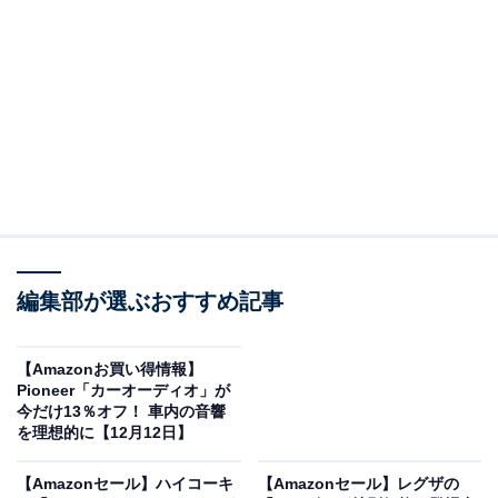
Amazonで価格を見る
※以下の情報は2025年12月12日17時45分現在のもので
す。値段の変更、売り切れの場合もあります。
編集部が選ぶおすすめ記事
※本記事で紹介している商品の購入やサービスの利用により、売上の一部が
オールアバウトに還元されることがあります。
【Amazonお買い得情報】
Pioneer「カーオーディオ」が
Pioneer「ディスプレイオーディオ」なら車内音響
今だけ13％オフ！ 車内の音響
にこだわる人にもぴったり
を理想的に【12月12日】
【Amazonセール】ハイコーキ
【Amazonセール】レグザの