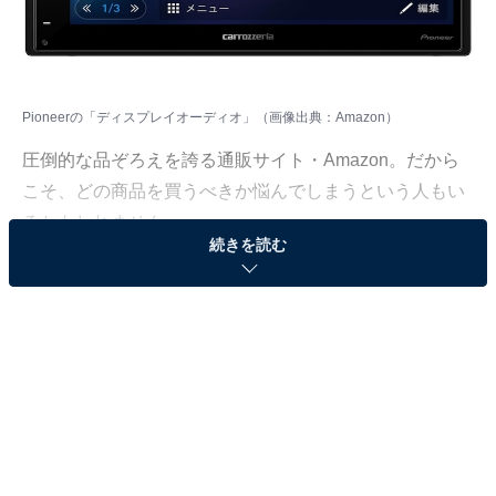
Pioneerの「ディスプレイオーディオ」（画像出典：Amazon）
圧倒的な品ぞろえを誇る通販サイト・Amazon。だから
こそ、どの商品を買うべきか悩んでしまうという人もい
るかもしれません。
続きを読む
そんな人に向けて、Amazonで売れ筋ランキング1位を獲
得しているベストセラー商品を厳選して紹介します。今
回取り上げるのは、「カーオーディオプレーヤー・レシ
ーバー」カテゴリでベストセラー1位を獲得している、
Pioneer「DMH-SZ500」です。