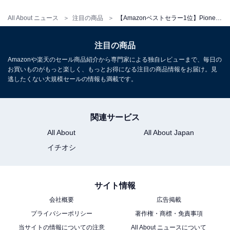
All About ニュース
注目の商品
【Amazonベストセラー1位】Pioneer「ディスプレイオーディオ」は車内ディスプレイで直感的に操作可能
Pioneer「MVH-5600」
注目の商品
Amazonや楽天のセール商品紹介から専門家による独自レビューまで、毎日の
お買いものがもっと楽しく、もっとお得になる注目の商品情報をお届け。見
Pioneer カーオーディオ MVH-5600 1D メカレス
逃したくない大規模セールの情報も満載です。
Bluetooth USB iPod iPhone AUX DSP カロッツェリア
Amazonで見る
関連サービス
All About
All About Japan
Pioneer「TQ-FG3000」
イチオシ
サイト情報
会社概要
広告掲載
プライバシーポリシー
著作権・商標・免責事項
当サイトの情報についての注意
All About ニュースについて