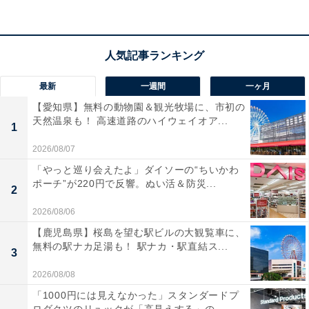
Pioneerのディスプレイオーディオ「DMH‑SZ500」は、
ワイヤレスでスマホとつながる6.8インチモデル。
Apple
CarPlayとAndroid Autoの両方にワイヤレス対応
してお
り、地図や音楽アプリの操作が車内ディスプレイから直
感的に行えます。
視認性に優れた静電式タッチパネル
は
最新
一週間
一ヶ月
操作もスムーズで、運転中の使い勝手も抜群！
【愛知県】無料の動物園＆観光牧場に、市初の
天然温泉も！ 高速道路のハイウェイオア...
1
BluetoothやUSB、FM/AMラジオなど、スマホなしでも
2026/08/07
多彩な音源が楽しめます。さらに、
13バンドEQやタイ
「やっと巡り会えたよ」ダイソーの“ちいかわ
ムアライメント
といった音質調整機能も充実しており、
ポーチ”が220円で反響。ぬい活＆防災...
2
車内音響にこだわる人にもぴったり。ステアリングリモ
2026/08/06
コンやバックカメラとの連携も可能で、既存システムと
【鹿児島県】桜島を望む駅ビルの大観覧車に、
の相性も◎。
無料の駅ナカ足湯も！ 駅ナカ・駅直結ス...
3
2026/08/08
ユーザーからは「操作がわかりやすくて快適」「古いオ
「1000円には見えなかった」スタンダードプ
ーディオのアップグレードに最適」という声があがって