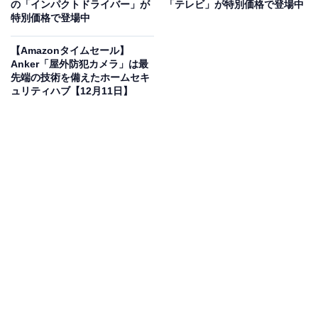
の「インパクトドライバー」が
「テレビ」が特別価格で登場中
特別価格で登場中
【Amazonタイムセール】
Anker「屋外防犯カメラ」は最
先端の技術を備えたホームセキ
ュリティハブ【12月11日】
Pioneer ディスプレイオーディオ DMH-SZ500 6.8インチ
2D ワイヤレス AppleCarPlay AndroidAuto Bluetooth
カロッツェリア
Amazonで見る
「カーオーディオプレーヤー・レシーバー」カテゴリで
ベストセラー1位を獲得しているのは、Pioneerのディス
プレイオーディオ「DMH-SZ500」です。価格は記事執
筆時点で、税込み3万8104円となっています。
この商品のおすすめポイントは？